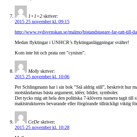
1+1=2
skriver:
2015 25 november kl. 09:15
http://www.sydsvenskan.se/malmo/bistandstagare-far-ratt-till-da
Medan flyktingar i UNHCR’s flyktinganläggningar svälter!
Kom inte hit och prata om ”cynism”.
Molly
skriver:
2015 25 november kl. 10:06
Per Schlingmann har i sin bok ”Stå aldrig still”, beskrivit hu
motståndarnas bästa argument, idéer, bilder, symboler.
Det tycks mig att hela den politiska 7-klövern numera tagit till
maktstrukturens bevarande eller förgörande tillräckligt viktig för
CeDe
skriver:
2015 25 november kl. 10:28