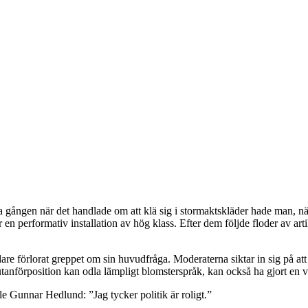
a gången när det handlade om att klä sig i stormaktskläder hade man, nä
en performativ installation av hög klass. Efter dem följde floder av a
dare förlorat greppet om sin huvudfråga. Moderaterna siktar in sig på 
in utanförposition kan odla lämpligt blomsterspråk, kan också ha gjort e
e Gunnar Hedlund: ”Jag tycker politik är roligt.”