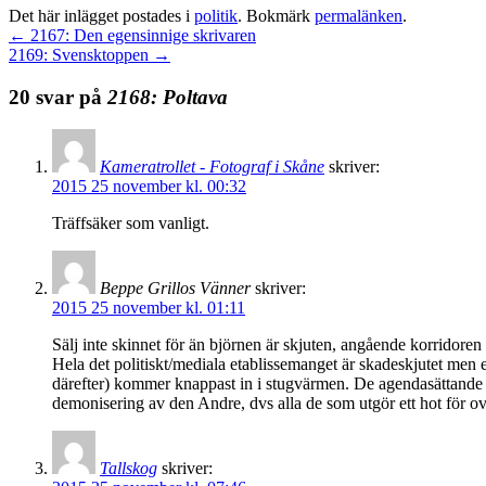
Det här inlägget postades i
politik
. Bokmärk
permalänken
.
←
2167: Den egensinnige skrivaren
2169: Svensktoppen
→
20 svar på
2168: Poltava
Kameratrollet - Fotograf i Skåne
skriver:
2015 25 november kl. 00:32
Träffsäker som vanligt.
Beppe Grillos Vänner
skriver:
2015 25 november kl. 01:11
Sälj inte skinnet för än björnen är skjuten, angående korridore
Hela det politiskt/mediala etablissemanget är skadeskjutet men e
därefter) kommer knappast in i stugvärmen. De agendasättande j
demonisering av den Andre, dvs alla de som utgör ett hot för 
Tallskog
skriver: