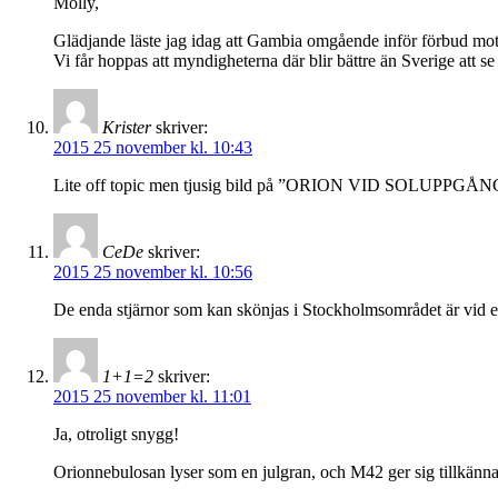
Molly,
Glädjande läste jag idag att Gambia omgående inför förbud mot k
Vi får hoppas att myndigheterna där blir bättre än Sverige att se ti
Krister
skriver:
2015 25 november kl. 10:43
Lite off topic men tjusig bild på ”ORION VID SOLUPPGÅNG
CeDe
skriver:
2015 25 november kl. 10:56
De enda stjärnor som kan skönjas i Stockholmsområdet är vid en
1+1=2
skriver:
2015 25 november kl. 11:01
Ja, otroligt snygg!
Orionnebulosan lyser som en julgran, och M42 ger sig tillkänna 