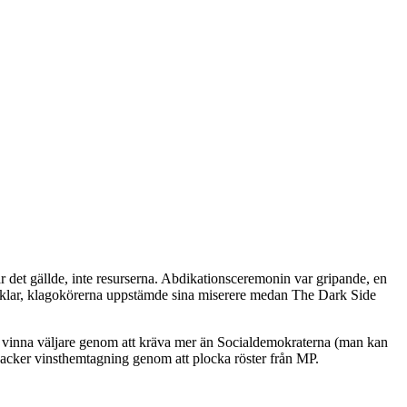
r det gällde, inte resurserna. Abdikationsceremonin var gripande, en
rtiklar, klagokörerna uppstämde sina miserere medan The Dark Side
att vinna väljare genom att kräva mer än Socialdemokraterna (man kan
n vacker vinsthemtagning genom att plocka röster från MP.