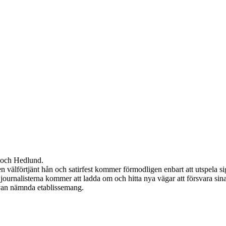
n och Hedlund.
n välförtjänt hån och satirfest kommer förmodligen enbart att utspela s
ournalisterna kommer att ladda om och hitta nya vägar att försvara sin
ovan nämnda etablissemang.