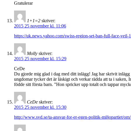
Gratulerar
1+1=2
skriver:
2015 25 november kl. 11:06
https://uk.news.yahoo.com/swiss-region-set-ban-full-face-vei
Molly
skriver:
2015 25 november kl. 15:29
CeDe
Du gjorde mig glad i dag med ditt inlägg! Jag har skrivit inlägg i
ungdomar tycker det är läskigt och verkar rädda att ta i saken, I
födde sitt första barn. ”Hon spricker upp totalt och tappar myc
CeDe
skriver:
2015 25 november kl. 15:30
http://www.svd.se/ta-ansvar-for-er-egen-politik-miljopartiet/o