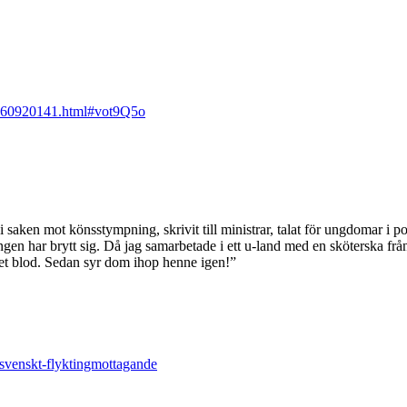
l-160920141.html#vot9Q5o
 saken mot könsstympning, skrivit till ministrar, talat för ungdomar i poli
ngen har brytt sig. Då jag samarbetade i ett u-land med en sköterska från
ket blod. Sedan syr dom ihop henne igen!”
m/svenskt-flyktingmottagande