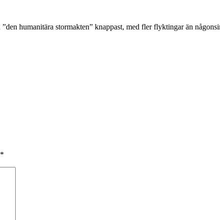
an ”den humanitära stormakten” knappast, med fler flyktingar än någons
*