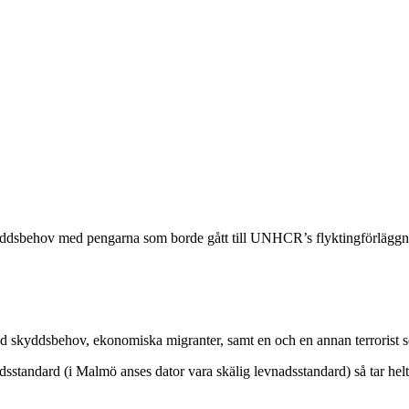
skyddsbehov med pengarna som borde gått till UNHCR’s flyktingförläggn
d skyddsbehov, ekonomiska migranter, samt en och en annan terrorist 
dsstandard (i Malmö anses dator vara skälig levnadsstandard) så tar hel