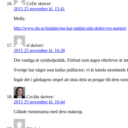
CeDe
skriver:
2015 25 november kl. 15:41
Molly,
http://www.dn.se/insidan/jag-har-raddat-min-dotter-tva-ganger/
sl
skriver:
2015 25 november kl. 16:38
Det vanliga är symbolpolitik. Förbud som ingen efterlever är inte
Sverige har något som kallas pullfactor; vi är kända utomlands f
Ingår det i gårdagens utspel att sluta dela ut pengar till dem s
Cecilia
skriver:
2015 25 november kl. 16:44
Gillade runstenarna med dess makeup.