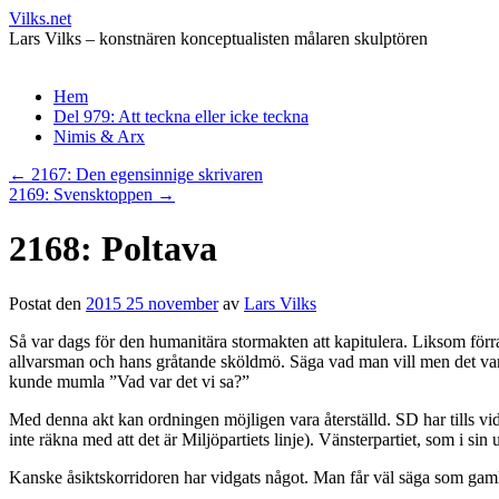
Vilks.net
Lars Vilks – konstnären konceptualisten målaren skulptören
Hoppa
Hem
till
Del 979: Att teckna eller icke teckna
innehåll
Nimis & Arx
←
2167: Den egensinnige skrivaren
2169: Svensktoppen
→
2168: Poltava
Postat den
2015 25 november
av
Lars Vilks
Så var dags för den humanitära stormakten att kapitulera. Liksom förr
allvarsman och hans gråtande sköldmö. Säga vad man vill men det var 
kunde mumla ”Vad var det vi sa?”
Med denna akt kan ordningen möjligen vara återställd. SD har tills vi
inte räkna med att det är Miljöpartiets linje). Vänsterpartiet, som i s
Kanske åsiktskorridoren har vidgats något. Man får väl säga som gaml