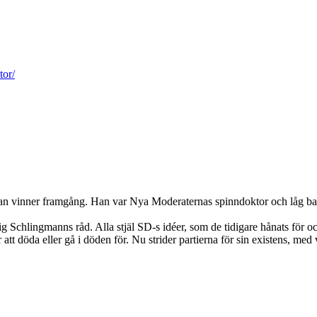
tor/
r man vinner framgång. Han var Nya Moderaternas spinndoktor och låg ba
 sig Schlingmanns råd. Alla stjäl SD-s idéer, som de tidigare hånats för
 att döda eller gå i döden för. Nu strider partierna för sin existens, med 