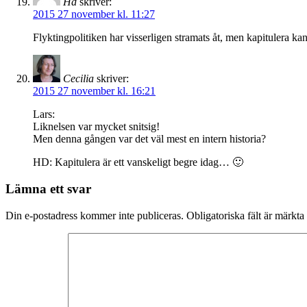
Hd
skriver:
2015 27 november kl. 11:27
Flyktingpolitiken har visserligen stramats åt, men kapitulera k
Cecilia
skriver:
2015 27 november kl. 16:21
Lars:
Liknelsen var mycket snitsig!
Men denna gången var det väl mest en intern historia?
HD: Kapitulera är ett vanskeligt begre idag… 🙂
Lämna ett svar
Din e-postadress kommer inte publiceras.
Obligatoriska fält är märkta