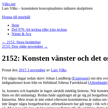
Vilks.net
Lars Vilks – konstnären konceptualisten målaren skulptören
Hoppa till innehåll
Hem
Del 979: Att teckna eller icke teckna
Nimis & Arx
←
2151: Stora berättelser
2153: Den sjätte november
→
2152: Konsten vänster och det 
Postat den
2015 3 november
av
Lars Vilks
För några dagar sedan skrev Johan Lundberg (
Expressen
) om den sve
indignationen kom från en förbittrad Athena Farrokhzad (
Aftonbladet
Ja, konsten och kapitalet är ingen särskilt märklig historia. När kon
finns en del undantag). Redan hade uppdraget att ge sig på borgarbra
klasserna. Men resan är inte enkel eftersom konstnärerna är måna om ko
inte längre några borgarbrackor, arbetarklassen har gåt tupp i rök och nå