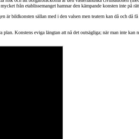
tryckta folk och att borgarbrackorna är den västerländska civilisationen 
ör mycket från etablissemanget hamnar den kämpande konsten inte på rätt
en är bildkonsten sällan med i den valsen men teatern kan då och då få
a plan. Konstens eviga längtan att nå det outsägliga; när man inte kan n