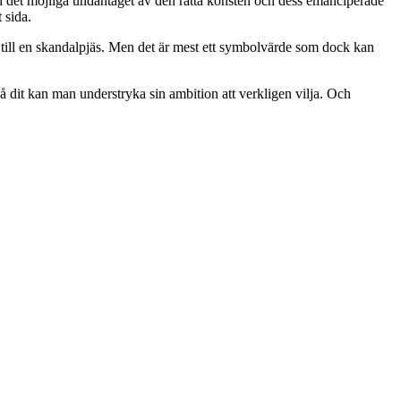
(med det möjliga undantaget av den rätta konsten och dess emanciperade
 sida.
 till en skandalpjäs. Men det är mest ett symbolvärde som dock kan
å dit kan man understryka sin ambition att verkligen vilja. Och