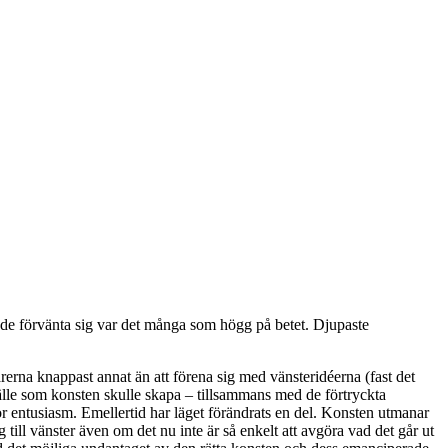
nde förvänta sig var det många som högg på betet. Djupaste
erna knappast annat än att förena sig med vänsteridéerna (fast det
älle som konsten skulle skapa – tillsammans med de förtryckta
or entusiasm. Emellertid har läget förändrats en del. Konsten utmanar
g till vänster även om det nu inte är så enkelt att avgöra vad det går ut