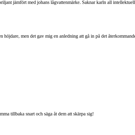
riljant jämfört med johans lågvattenmärke. Saknar karln all intellektuel
gen höjdare, men det gav mig en anledning att gå in på det återkomman
mma tillbaka snart och säga åt dem att skärpa sig!