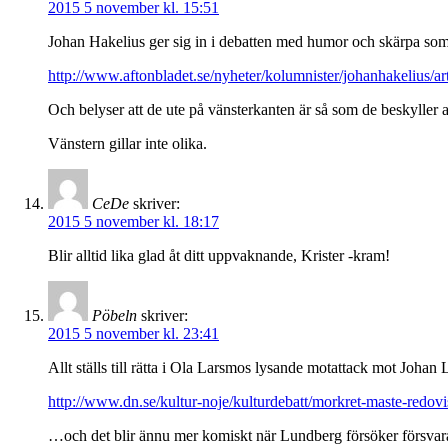
2015 5 november kl. 15:51
Johan Hakelius ger sig in i debatten med humor och skärpa som
http://www.aftonbladet.se/nyheter/kolumnister/johanhakelius/a
Och belyser att de ute på vänsterkanten är så som de beskyller a
Vänstern gillar inte olika.
CeDe
skriver:
2015 5 november kl. 18:17
Blir alltid lika glad åt ditt uppvaknande, Krister -kram!
Pöbeln
skriver:
2015 5 november kl. 23:41
Allt ställs till rätta i Ola Larsmos lysande motattack mot Joh
http://www.dn.se/kultur-noje/kulturdebatt/morkret-maste-redovi
…och det blir ännu mer komiskt när Lundberg försöker försvara 