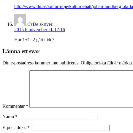
http://www.dn.se/kultur-noje/kulturdebatt/johan-lundberg-ola-l
CeDe
skriver:
2015 6 november kl. 17:16
Har 1+1=2 gått i ide?
Lämna ett svar
Din e-postadress kommer inte publiceras.
Obligatoriska fält är märkta
Kommentar
*
Namn
*
E-postadress
*