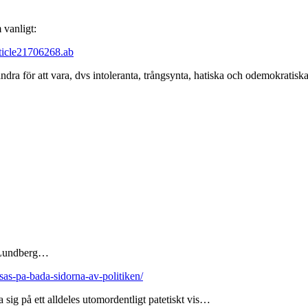
 vanligt:
rticle21706268.ab
ndra för att vara, dvs intoleranta, trångsynta, hatiska och odemokratiska
an Lundberg…
sas-pa-bada-sidorna-av-politiken/
sig på ett alldeles utomordentligt patetiskt vis…