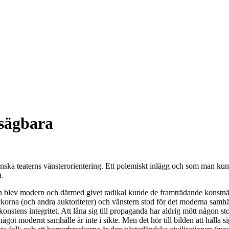
osägbara
nska teaterns vänsterorientering. Ett polemiskt inlägg och som man ku
).
sten blev modern och därmed givet radikal kunde de framträdande konstnär
ckorna (och andra auktoriteter) och vänstern stod för det moderna samh
nstens integritet. Att låna sig till propaganda har aldrig mött någon st
got modernt samhälle är inte i sikte. Men det hör till bilden att hålla si