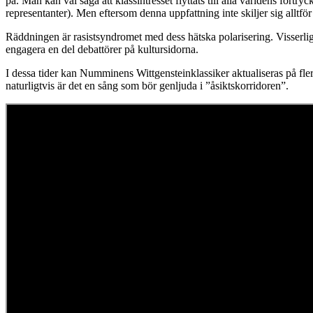
på. Man kan väl säga att klassintresset flyttats till alla världens för
representanter). Men eftersom denna uppfattning inte skiljer sig alltf
Räddningen är rasistsyndromet med dess hätska polarisering. Visserlig
engagera en del debattörer på kultursidorna.
I dessa tider kan Numminens Wittgensteinklassiker aktualiseras på fler
naturligtvis är det en sång som bör genljuda i ”åsiktskorridoren”.