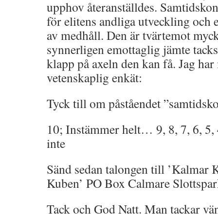
upphov återanställdes. Samtidskons
för elitens andliga utveckling och 
av medhåll. Den är tvärtemot myck
synnerligen emottaglig jämte tacks
klapp på axeln den kan få. Jag har 
vetenskaplig enkät:
Tyck till om påståendet ”samtidsk
10; Instämmer helt… 9, 8, 7, 6, 5, 
inte
Sänd sedan talongen till ’Kalmar
Kuben’ PO Box Calmare Slottspark 
Tack och God Natt. Man tackar vä