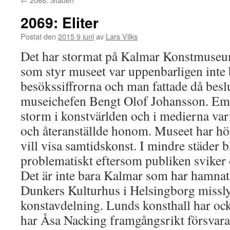
2069: Eliter
Postat den
2015 9 juni
av
Lars Vilks
Det har stormat på Kalmar Konstmuseu
som styr museet var uppenbarligen inte
besökssiffrorna och man fattade då beslu
museichefen Bengt Olof Johansson. Emel
storm i konstvärlden och i medierna va
och återanställde honom. Museet har h
vill visa samtidskonst. I mindre städer bl
problematiskt eftersom publiken sviker 
Det är inte bara Kalmar som har hamnat 
Dunkers Kulturhus i Helsingborg missl
konstavdelning. Lunds konsthall har oc
har Åsa Nacking framgångsrikt försvarat