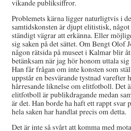
vikande publiksiffror.
Problemets kärna ligger naturligtvis i de
samtidskonsten är djupt elitistisk, någo
ständigt vägrar att erkänna. Eller möjli
sig saken på det sättet. Om Bengt Olof J
någon rätsida på museet i Kalmar blir å
betänksam när jag hör honom uttala sig
Han får frågan om inte konsten som ställs
uppstår en besvärande tystnad varefte
hårresande liknelse om elitfotboll. Det är
elitfotboll är publikdragande medan samt
är det. Han borde ha haft ett rappt svar
hela saken har handlat precis om detta.
Det är inte så svårt att komma med mot