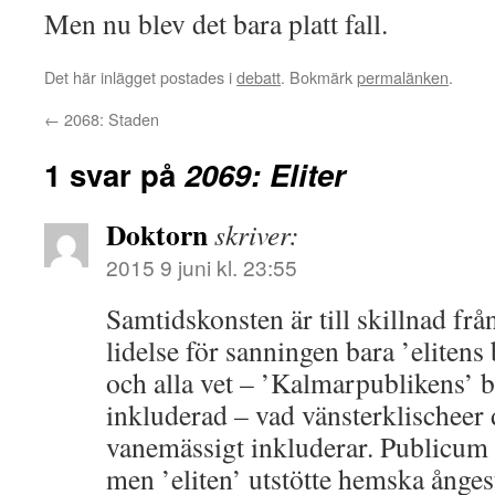
Men nu blev det bara platt fall.
Det här inlägget postades i
debatt
. Bokmärk
permalänken
.
←
2068: Staden
1 svar på
2069: Eliter
Doktorn
skriver:
2015 9 juni kl. 23:55
Samtidskonsten är till skillnad fr
lidelse för sanningen bara ’elitens 
och alla vet – ’Kalmarpublikens’ 
inkluderad – vad vänsterklischeer d
vanemässigt inkluderar. Publicum 
men ’eliten’ utstötte hemska ånges