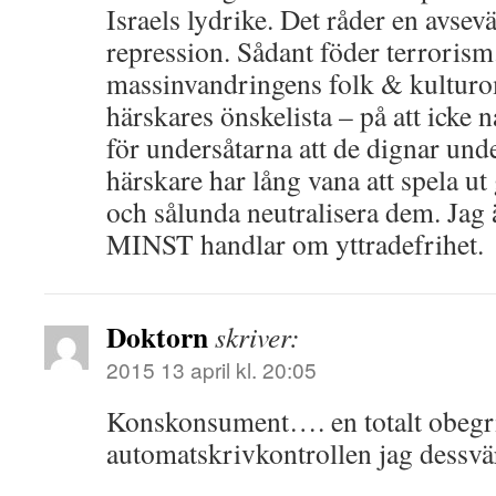
Israels lydrike. Det råder en avsev
repression. Sådant föder terrorism
massinvandringens folk & kultur
härskares önskelista – på att icke
för undersåtarna att de dignar und
härskare har lång vana att spela u
och sålunda neutralisera dem. Jag 
MINST handlar om yttradefrihet.
Doktorn
skriver:
2015 13 april kl. 20:05
Konskonsument…. en totalt obegri
automatskrivkontrollen jag dessvä