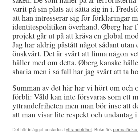
varit på sin plats att sätta sig in i. Freds
att han intresserar sig för förklaringar me
identitespolitiken överhand. Øberg har fåt
projekt går ut på att kräva en global mo
Jag har aldrig påstått något sådant utan e
önskvärt. Det är svårt att finna någon v
håller med om detta. Øberg kanske håll
sharia men i så fall har jag svårt att ta 
Summan av det här har vi hört om och o
förbli: Våld kan inte försvaras som ett 
yttrandefriheten men man bör inse att 
att man visar lite respekt och undantag i
Det här inlägget postades i
yttrandefrihet
. Bokmärk
permalänke