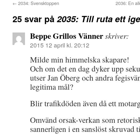
←
2034: Svensktoppen
2036: En all
25 svar på
2035: Till ruta ett ig
Beppe Grillos Vänner
skriver:
2015 12 april kl. 20:12
Milde min himmelska skapare!
Och om det en dag dyker upp sekul
utser Jan Öberg och andra fegisväns
legitima mål?
Blir trafikdöden även då ett mota
Omvänd orsak-verkan som retorisk 
sannerligen i en sanslöst skruvad t