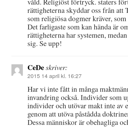
våld. Religiöst förtryck. staters f
rättigheterna skyddar oss från at
som religiösa dogmer kräver, som b
Det farligaste som kan hända är om
rättigheterna har systemen, medan
sig. Se upp!
CeDe
skriver:
2015 14 april kl. 16:27
Har vi inte fått in många maktmä
invandring också. Individer som u
individer och utövar makt inte av 
genom att utöva påstådda doktriner
Dessa människor är obehagliga och 