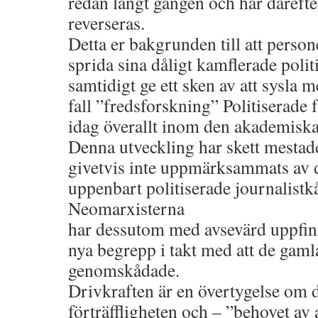
redan långt gången och har därefte
reverseras.
Detta er bakgrunden till att pers
sprida sina dåligt kamflerade polit
samtidigt ge ett sken av att sysla m
fall ”fredsforskning” Politiserade 
idag överallt inom den akademiska
Denna utveckling har skett mestadel
givetvis inte uppmärksammats av
uppenbart politiserade journalistk
Neomarxisterna
har dessutom med avsevärd uppfin
nya begrepp i takt med att de gamla 
genomskådade.
Drivkraften är en övertygelse om 
förträffligheten och – ”behovet av 