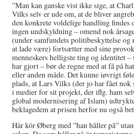
”Man kan ganske vist ikke sige, at Charl
Vilks selv er ude om, at de bliver angre
den konkrete voldelige handling findes d
ingen undskyldning – omend nok årsag
(under samfundets politibeskyttelse og
at lade være) fortsætter med sine provok
menneskers helligste ting og identitet 
har gjort – bør de regne med at få på ha
eller anden måde. Det kunne iøvrigt føl
plads, at Lars Vilks (der jo har fået no
i medier for sit projekt, der iflg. ham sel
global modernisering af Islam) udtrykt
beklagedem at prisen herfor nu også bet
Här kör Øberg med ”han håller på” utan at
saken. De som håller på är terroristerna