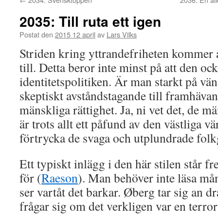
2035: Till ruta ett igen
Postat den
2015 12 april
av
Lars Vilks
Striden kring yttrandefriheten kommer att
till. Detta beror inte minst på att den oc
identitetspolitiken. Är man starkt på vä
skeptiskt avståndstagande till framhäva
mänskliga rättighet. Ja, ni vet det, de m
är trots allt ett påfund av den västliga v
förtrycka de svaga och utplundrade fol
Ett typiskt inlägg i den här stilen står 
för (
Raeson
). Man behöver inte läsa må
ser vartåt det barkar. Øberg tar sig an
frågar sig om det verkligen var en terror