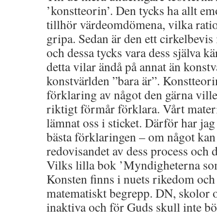
’konstteorin’. Den tycks ha allt em
tillhör värdeomdömena, vilka rati
gripa. Sedan är den ett cirkelbev
och dessa tycks vara dess själva kä
detta vilar ändå på annat än konst
konstvärlden ”bara är”. Konstteori
förklaring av något den gärna vill
riktigt förmår förklara. Vårt mater
lämnat oss i sticket. Därför har jag
bästa förklaringen – om något kan 
redovisandet av dess process och de
Vilks lilla bok ’Myndigheterna som
Konsten finns i nuets rikedom och 
matematiskt begrepp. DN, skolor o
inaktiva och för Guds skull inte bö