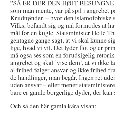
”SÅ ER DER DEN HØJT BESUNGNE
som man mente, var på spil i angrebet 
Krudttønden – hvor den islamofobiske s
Vilks, befandt sig og må formodes at hav
mål for en kugle. Statsminister Helle T
gentagne gange sagt, at vi skal kunne si
lige, hvad vi vil. Det lyder flot og er pri
må også ses som en forudsigelig retorik,
angrebet og skal ’vise dem’, at vi ikke 
al frihed følger ansvar og ikke frihed f
de handlinger, man begår. Ingen ret uden
uden ansvar – eller mener statsministere
bare er gamle borgerlige dyder, der kan
Och så den här gamla kära visan: