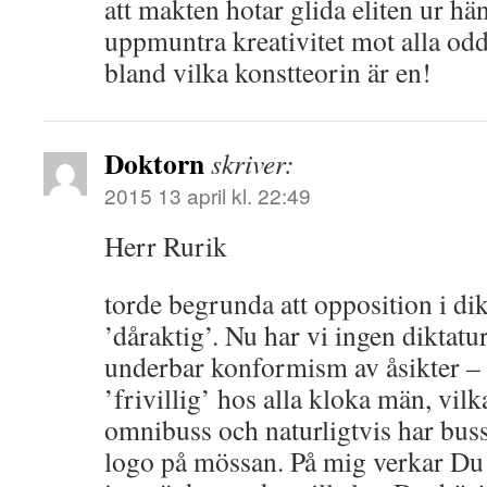
att makten hotar glida eliten ur h
uppmuntra kreativitet mot alla odd
bland vilka konstteorin är en!
Doktorn
skriver:
2015 13 april kl. 22:49
Herr Rurik
torde begrunda att opposition i dikt
’dåraktig’. Nu har vi ingen diktatu
underbar konformism av åsikter – 
’frivillig’ hos alla kloka män, vil
omnibuss och naturligtvis har bus
logo på mössan. På mig verkar Du 