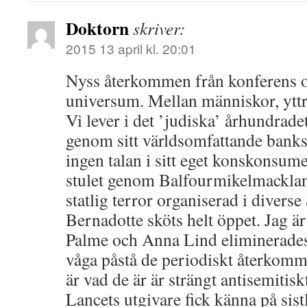
Doktorn
skriver:
2015 13 april kl. 20:01
Nyss återkommen från konferens 
universum. Mellan människor, yttr
Vi lever i det ’judiska’ århundrade
genom sitt världsomfattande bank
ingen talan i sitt eget konskonsume
stulet genom Balfourmikelmacklan
statlig terror organiserad i divers
Bernadotte sköts helt öppet. Jag är
Palme och Anna Lind eliminerades
våga påstå de periodiskt återko
är vad de är är strängt antisemitisk
Lancets utgivare fick känna på si