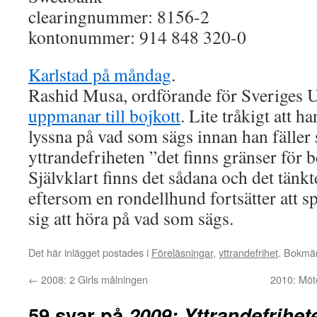
clearingnummer: 8156-2
kontonummer: 914 848 320-0
Karlstad på måndag
.
Rashid Musa, ordförande för Sveriges
uppmanar till bojkott
. Lite tråkigt att h
lyssna på vad som sägs innan han fälle
yttrandefriheten ”det finns gränser för 
Självklart finns det sådana och det tänk
eftersom en rondellhund fortsätter att s
sig att höra på vad som sägs.
Det här inlägget postades i
Föreläsningar
,
yttrandefrihet
. Bokmä
←
2008: 2 Girls målningen
2010: Möt
59 svar på
2009: Yttrandefrihet