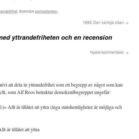
trandefrihet
. Bokmärk
permalänken
.
1995: Den vanliga visan
→
med yttrandefriheten och en recension
Nyare kommentarer
→
ativt att dela in yttrandefrihet som ett begrepp av något som kan
yllt, som Alf Roos betraktar demokratibegreppet ungefär:
1)= Allt är tillåtet att yttra (inga statshemligheter är möjliga och
t är tillåtet att yttra