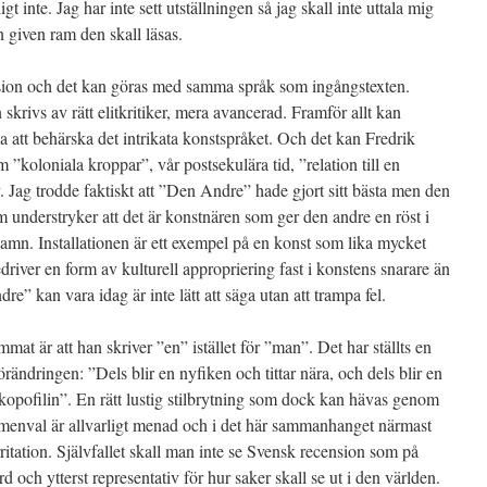
t inte. Jag har inte sett utställningen så jag skall inte uttala mig
n given ram den skall läsas.
nsion och det kan göras med samma språk som ingångstexten.
skrivs av rätt elitkritiker, mera avancerad. Framför allt kan
 att behärska det intrikata konstspråket. Och det kan Fredrik
 ”koloniala kroppar”, vår postsekulära tid, ”relation till en
v. Jag trodde faktiskt att ”Den Andre” hade gjort sitt bästa men den
m understryker att det är konstnären som ger den andre en röst i
amn. Installationen är ett exempel på en konst som lika mycket
iver en form av kulturell appropriering fast i konstens snarare än
 kan vara idag är inte lätt att säga utan att trampa fel.
at är att han skriver ”en” istället för ”man”. Det har ställts en
rändringen: ”Dels blir en nyfiken och tittar nära, och dels blir en
pofilin”. En rätt lustig stilbrytning som dock kan hävas genom
onomenval är allvarligt menad och i det här sammanhanget närmast
rritation. Självfallet skall man inte se Svensk recension som på
d och ytterst representativ för hur saker skall se ut i den världen.