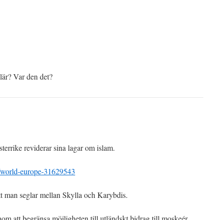
lär? Var den det?
terrike reviderar sina lagar om islam.
/world-europe-31629543
t man seglar mellan Skylla och Karybdis.
om att begränsa möjligheten till utländskt bidrag till moskeér.