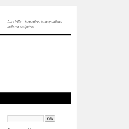
Lars Vilks – konstnären konceptualisten
målaren skulptören