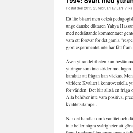
1994: Svårt med yttra
Postat den
2015 25 februari
av
Lars Vilks
Ett lite bisarrt men också pedagogi
unge danske diktaren Yahya Hassan. 
med nedsättande kommentarer gente
vara ett försvar för det gamla ”resp
gjort experimentet inte har fått fram
Även yttrandefriheten kan bestämmas 
yttringar som inte strider mot lagen.
karaktär att frågan kan väckas. Men
världen: Kvalitet i kontroversiella y
för världen. Det blir alltså en fråg
Alla behöver inte vara positiva, pre
kvalitetsstämpel.
När det handlar om kvantitet och då
inte heller några svårigheter att gö
fram i undermåliga resonemang faller