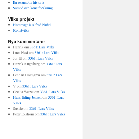
En osannolik historia
Samtid och konstforskning
Vilks projekt
Hommage à Alfred Nobel
Konstvilks
Nya kommentarer
Henrik
om
3361: Lars Vilks
Luca Nesi
om
3361: Lars Vilks
Jor-El
om
3361: Lars Vilks
Henrik Kugelberg
om
3361: Lars
Vilks
Lennart Holmgren
om
3361: Lars
Vilks
V
om
3361: Lars Vilks
Cecilia Wetzel
om
3361: Lars Vilks
Hans Erling Jensen
om
3361: Lars
Vilks
Sussie
om
3361: Lars Vilks
Peter Ekström
om
3361: Lars Vilks