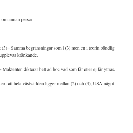
er om annan person
het (3)= Samma begränsningar som i (3) men en i teorin oändlig
 upplevas kränkande.
 = Makteliten dikterar helt ad hoc vad som får eller ej får yttras.
ex. att hela västvärlden ligger mellan (2) och (3), USA något