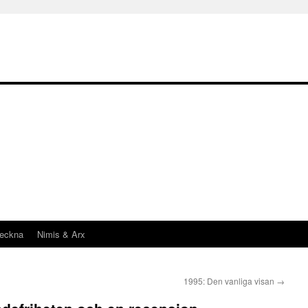
teckna
Nimis & Arx
1995: Den vanliga visan
→