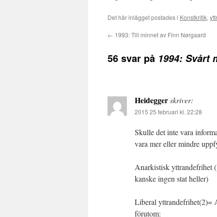
Det här inlägget postades i
Konstkritik
,
yt
←
1993: Till minnet av Finn Nørgaard
56 svar på
1994: Svårt 
Heidegger
skriver:
2015 25 februari kl. 22:28
Skulle det inte vara inform
vara mer eller mindre uppf
Anarkistisk yttrandefrihet (
kanske ingen stat heller)
Liberal yttrandefrihet(2)= All
förutom: