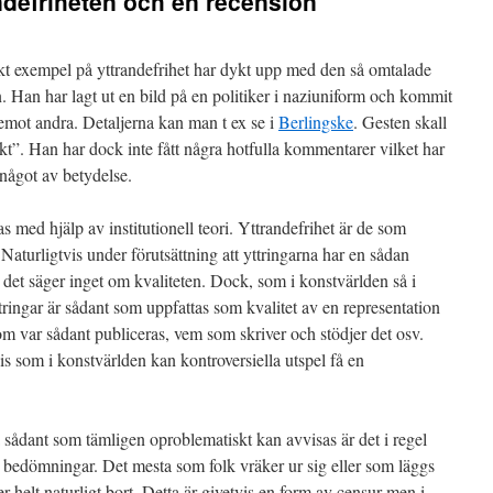
ndefriheten och en recension
skt exempel på yttrandefrihet har dykt upp med den så omtalade
Han har lagt ut en bild på en politiker i naziuniform och kommit
mot andra. Detaljerna kan man t ex se i
Berlingske
. Gesten skall
ekt”. Han har dock inte fått några hotfulla kommentarer vilket har
 något av betydelse.
med hjälp av institutionell teori. Yttrandefrihet är de som
 Naturligtvis under förutsättning att yttringarna har en sådan
 det säger inget om kvaliteten. Dock, som i konstvärlden så i
ttringar är sådant som uppfattas som kvalitet av en representation
a om var sådant publiceras, vem som skriver och stödjer det osv.
cis som i konstvärlden kan kontroversiella utspel få en
 sådant som tämligen oproblematiskt kan avvisas är det i regel
ra bedömningar. Det mesta som folk vräker ur sig eller som läggs
 helt naturligt bort. Detta är givetvis en form av censur men i