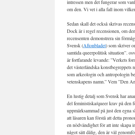
intressen men det fungerar som vanlig
om den. Vi vet i alla fall inom vilke
Sedan skall det också skrivas rece
Dock är i regel recensionen, om den 
recensenten demonstrera sin förmåga
Svensk (
Aftonbladet
) som skriver om
samtida queerpolitisk situation”. os
är fortfarande levande: ”Verkets for
det västerländska konstbegreppets n
som arkeologin och antropologin bedr
vetenskapens namn.” Vem ”Den Andre”
En lustig detalj som Svensk har anamm
del feministiska/queer krav på den fö
uppmärksammad på just den egna sko
att läsaren kan förstå att detta pr
en nödvändighet för att inte skapa i
något sätt dålig, den är väl genomför