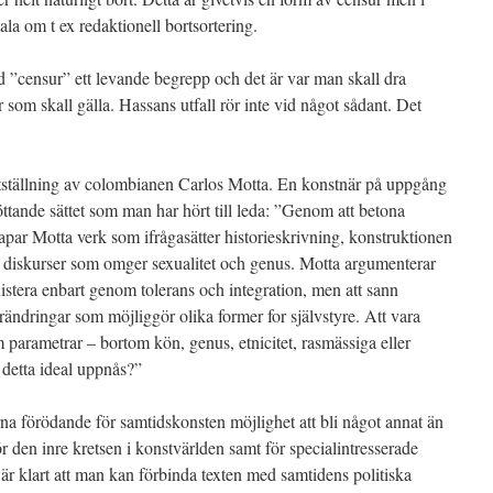
 tala om t ex redaktionell bortsortering.
d ”censur” ett levande begrepp och det är var man skall dra
 som skall gälla. Hassans utfall rör inte vid något sådant. Det
utställning av colombianen Carlos Motta. En konstnär på uppgång
röttande sättet som man har hört till leda: ”Genom att betona
apar Motta verk som ifrågasätter historieskrivning, konstruktionen
a diskurser som omger sexualitet och genus. Motta argumenterar
istera enbart genom tolerans och integration, men att sann
rändringar som möjliggör olika former for självstyre. Att vara
 parametrar – bortom kön, genus, etnicitet, rasmässiga eller
detta ideal uppnås?”
rna förödande för samtidskonsten möjlighet att bli något annat än
r den inre kretsen i konstvärlden samt för specialintresserade
är klart att man kan förbinda texten med samtidens politiska