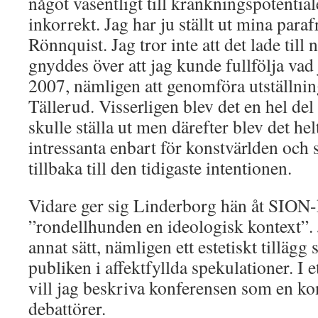
något väsentligt till kränkningspotentia
inkorrekt. Jag har ju ställt ut mina par
Rönnquist. Jag tror inte att det lade till 
gnyddes över att jag kunde fullfölja vad 
2007, nämligen att genomföra utställni
Tällerud. Visserligen blev det en hel del 
skulle ställa ut men därefter blev det hel
intressanta enbart för konstvärlden och
tillbaka till den tidigaste intentionen.
Vidare ger sig Linderborg hän åt SION
”rondellhunden en ideologisk kontext”. J
annat sätt, nämligen ett estetiskt tilläg
publiken i affektfyllda spekulationer. I e
vill jag beskriva konferensen som en ko
debattörer.