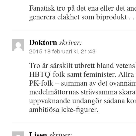
Fanatisk tro på det ena eller det an
generera elakhet som biprodukt . .
Doktorn
skriver:
2015 18 februari kl. 21:43
Tro är särskilt utbrett bland veten
HBTQ-folk samt feminister. Allra 
PK-folk – summan av det ovannämn
medelmåttornas strävsamma skara. 
uppvaknande undangör sådana kon
ambitiösa icke-figurer.
Lisen
skriver: