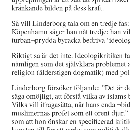
kränkande bilden på dess kraft.
Så vill Linderborg tala om en tredje fas: 
Köpenhamn säger han nåt tredje: han vi
turban¬prydda byracka bedriva ’ideolog
Riktigt så är det inte. Ideologikritiken 
nämligen som det självklara problemet a
religion (ålderstigen dogmatik) med poli
Linderborg försöker följande: ”Det är doc
säga omöjligt, att förstå vilka av islam
Vilks vill ifrågasätta, när hans enda ¬bid
muslimernas profet som ett orent djur.” 
som att hon önskar en specificerad kritik
konsten till för att verka som politisk ill