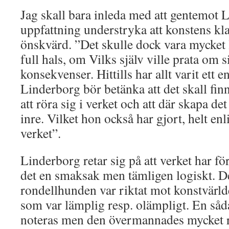
Jag skall bara inleda med att gentemot 
uppfattning understryka att konstens kl
önskvärd. ”Det skulle dock vara mycket lä
full hals, om Vilks själv ville prata om 
konsekvenser. Hittills har allt varit et
Linderborg bör betänka att det skall fi
att röra sig i verket och att där skapa de
inre. Vilket hon också har gjort, helt en
verket”.
Linderborg retar sig på att verket har för
det en smaksak men tämligen logiskt. De
rondellhunden var riktat mot konstvärl
som var lämplig resp. olämpligt. En så
noteras men den övermannades mycket r