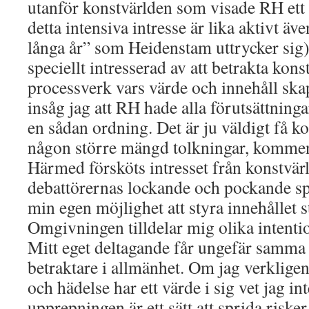
utanför konstvärlden som visade RH ett i
detta intensiva intresse är lika aktivt äv
långa år” som Heidenstam uttrycker sig)
speciellt intresserad av att betrakta kons
processverk vars värde och innehåll sk
insåg jag att RH hade alla förutsättninga
en sådan ordning. Det är ju väldigt få 
någon större mängd tolkningar, komment
Härmed försköts intresset från konstvärld
debattörernas lockande och pockande spö
min egen möjlighet att styra innehållet 
Omgivningen tilldelar mig olika intenti
Mitt eget deltagande får ungefär samma
betraktare i allmänhet. Om jag verkligen
och hädelse har ett värde i sig vet jag in
upprepningen är ett sätt att sprida risk