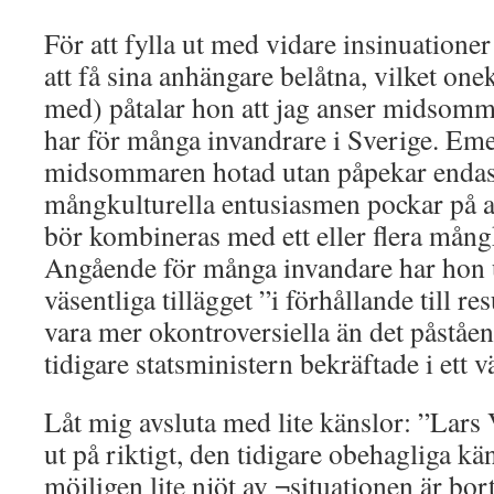
För att fylla ut med vidare insinuationer
att få sina anhängare belåtna, vilket one
med) påtalar hon att jag anser midsomma
har för många invandrare i Sverige. Emel
midsommaren hotad utan påpekar endast
mångkulturella entusiasmen pockar på 
bör kombineras med ett eller flera mångk
Angående för många invandare har hon u
väsentliga tillägget ”i förhållande till r
vara mer okontroversiella än det påståend
tidigare statsministern bekräftade i ett v
Låt mig avsluta med lite känslor: ”Lars
ut på riktigt, den tidigare obehagliga kä
möjligen lite njöt av ¬situationen är bor