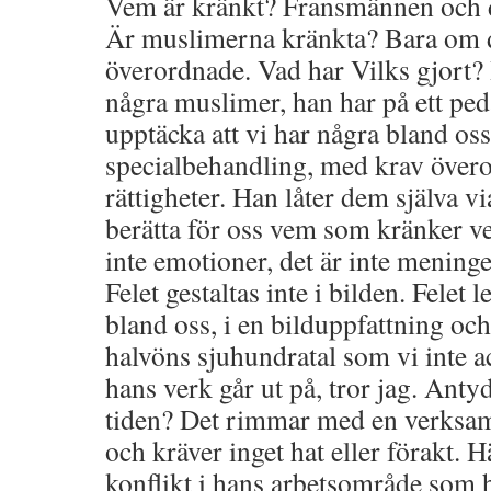
Vem är kränkt? Fransmännen och d
Är muslimerna kränkta? Bara om d
överordnade. Vad har Vilks gjort? 
några muslimer, han har på ett peda
upptäcka att vi har några bland os
specialbehandling, med krav övero
rättigheter. Han låter dem själva v
berätta för oss vem som kränker v
inte emotioner, det är inte meninge
Felet gestaltas inte i bilden. Felet 
bland oss, i en bilduppfattning oc
halvöns sjuhundratal som vi inte a
hans verk går ut på, tror jag. Antyd
tiden? Det rimmar med en verksam
och kräver inget hat eller förakt. H
konflikt i hans arbetsområde som h