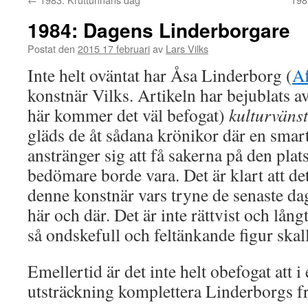
1984: Dagens Linderborgare
Postat den
2015 17 februari
av
Lars Vilks
Inte helt oväntat har Åsa Linderborg (
Af
konstnär Vilks. Artikeln har bejublats a
här kommer det väl befogat)
kulturväns
gläds de åt sådana krönikor där en smart
anstränger sig att få sakerna på den plat
bedömare borde vara. Det är klart att de
denne konstnär vars tryne de senaste da
här och där. Det är inte rättvist och långt
så ondskefull och feltänkande figur skall 
Emellertid är det inte helt obefogat att i
utsträckning komplettera Linderborgs f