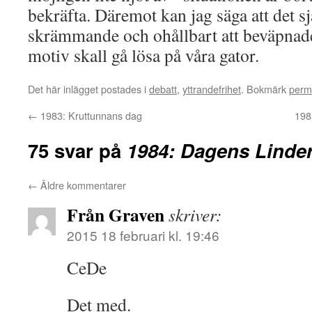
bekräfta. Däremot kan jag säga att det sjä
skrämmande och ohållbart att beväpna
motiv skall gå lösa på våra gator.
Det här inlägget postades i
debatt
,
yttrandefrihet
. Bokmärk
perm
←
1983: Kruttunnans dag
198
75 svar på
1984: Dagens Linde
←
Äldre kommentarer
Från Graven
skriver:
2015 18 februari kl. 19:46
CeDe
Det med.