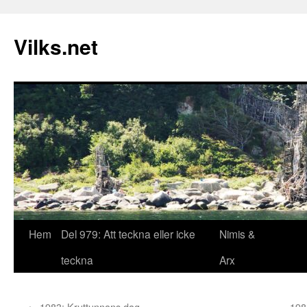
Vilks.net
Hem
Del 979: Att teckna eller icke
Nimis &
Hoppa
teckna
Arx
till
innehåll
←
1983: Kruttunnans dag
198