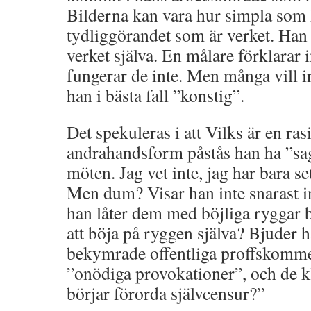
Bilderna kan vara hur simpla som h
tydliggörandet som är verket. Han vi
verket själva. En målare förklarar i
fungerar de inte. Men många vill int
han i bästa fall ”konstig”.
Det spekuleras i att Vilks är en ra
andrahandsform påstås han ha ”sag
möten. Jag vet inte, jag har bara s
Men dum? Visar han inte snarast int
han låter dem med böjliga ryggar b
att böja på ryggen själva? Bjuder h
bekymrade offentliga proffskomme
”onödiga provokationer”, och de kli
börjar förorda självcensur?”