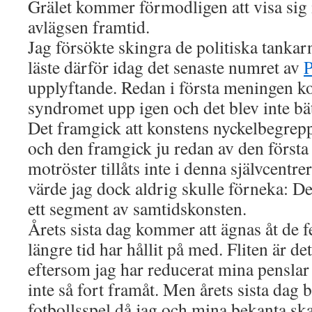
Grälet kommer förmodligen att visa sig 
avlägsen framtid.
Jag försökte skingra de politiska tankar
läste därför idag det senaste numret av
P
upplyftande. Redan i första meningen k
syndromet upp igen och det blev inte bätt
Det framgick att konstens nyckelbegrepp 
och den framgick ju redan av den först
motröster tillåts inte i denna självcentre
värde jag dock aldrig skulle förneka: Den
ett segment av samtidskonsten.
Årets sista dag kommer att ägnas åt de 
längre tid har hållit på med. Fliten är de
eftersom jag har reducerat mina penslar t
inte så fort framåt. Men årets sista dag b
fotbollsspel då jag och mina bekanta ska