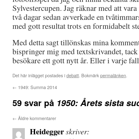
Sylvestercupen. Jag räknar med att vara 
två dagar sedan avverkade en tvåtimmars
med gott resultat trots en formidabelt st
Med detta sagt tillönskas mina komment
bispringer mig med textskrivandet, tack 
besökare ett gott nytt år. Eller i varje fal
Det här inlägget postades i
debatt
. Bokmärk
permalänken
.
←
1949: Summa 2014
59 svar på
1950: Årets sista su
←
Äldre kommentarer
Heidegger
skriver: