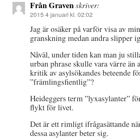
Från Graven
skriver:
2015 4 januari kl. 02:02
Jag är osäker på varför visa av mi
granskning medan andra slipper i
Nåväl, under tiden kan man ju stil
urban phrase skulle vara värre än
kritik av asylsökandes beteende för
”främlingsfientlig”?
Heideggers term ”lyxasylanter” fö
flykt för livet.
Det är ett rimligt ifrågasättande n
dessa asylanter beter sig.