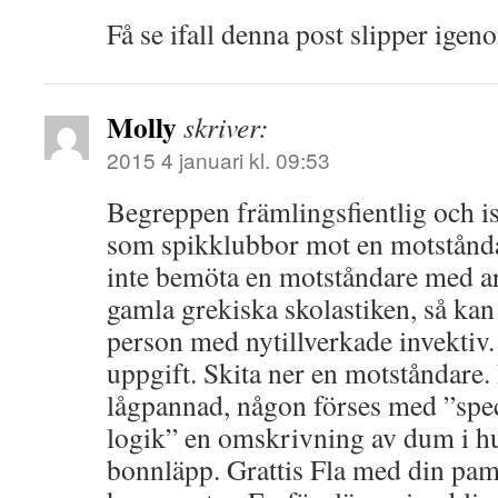
Få se ifall denna post slipper igen
Molly
skriver:
2015 4 januari kl. 09:53
Begreppen främlingsfientlig och 
som spikklubbor mot en motstånda
inte bemöta en motståndare med a
gamla grekiska skolastiken, så kan
person med nytillverkade invektiv.
uppgift. Skita ner en motståndare
lågpannad, någon förses med ”spec
logik” en omskrivning av dum i h
bonnläpp. Grattis Fla med din pa