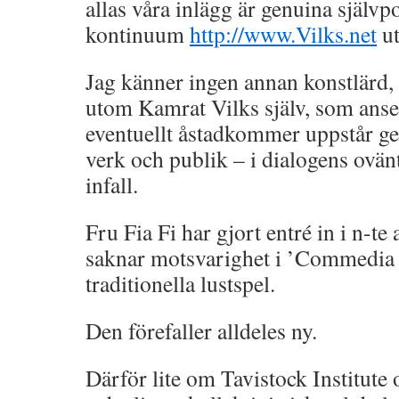
allas våra inlägg är genuina självpo
kontinuum
http://www.Vilks.net
ut
Jag känner ingen annan konstlärd, e
utom Kamrat Vilks själv, som anset
eventuellt åstadkommer uppstår g
verk och publik – i dialogens ovä
infall.
Fru Fia Fi har gjort entré in i n-t
saknar motsvarighet i ’Commedia d
traditionella lustspel.
Den förefaller alldeles ny.
Därför lite om Tavistock Institut