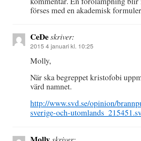
kommentar. En förolämpning blir i
förses med en akademisk formuler
CeDe
skriver:
2015 4 januari kl. 10:25
Molly,
När ska begreppet kristofobi upp
värd namnet.
http://www.svd.se/opinion/brannpu
sverige-och-utomlands_215451.s
Molly
skriver: