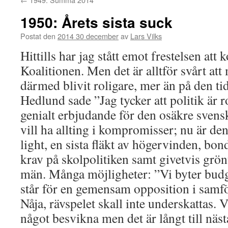
1950: Årets sista suck
Postat den
2014 30 december
av
Lars Vilks
Hittills har jag stått emot frestelsen at
Koalitionen. Men det är alltför svårt att 
därmed blivit roligare, mer än på den t
Hedlund sade ”Jag tycker att politik är r
genialt erbjudande för den osäkre svens
vill ha allting i kompromisser; nu är den
light, en sista fläkt av högervinden, bon
krav på skolpolitiken samt givetvis grönt
män. Många möjligheter: ”Vi byter budg
står för en gemensam opposition i samf
Nåja, rävspelet skall inte underskattas. 
något besvikna men det är långt till näst