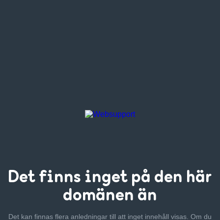
Det finns inget
på den här
domänen än
Det kan finnas flera anledningar till att inget innehåll visas. Om
du