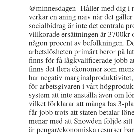
@minnesdagen -Håller med dig i 
verkar en aning naiv när det gäller
socialbidrag är inte det centrala p
villkorade ersättningen är 3700kr oc
någon procent av befolkningen. De
arbetslösheten primärt beror på lath
finns för få lågkvalificerade jobb 
finns det flera ekonomer som menar
har negativ marginalproduktivitet, 
för arbetsgivaren i vårt högprodu
system att inte anställa även om 
vilket förklarar att många fas 3-pl
får jobb trots att staten betalar lön
menar med att Snowden följde sitt 
är pengar/ekonomiska resurser ba