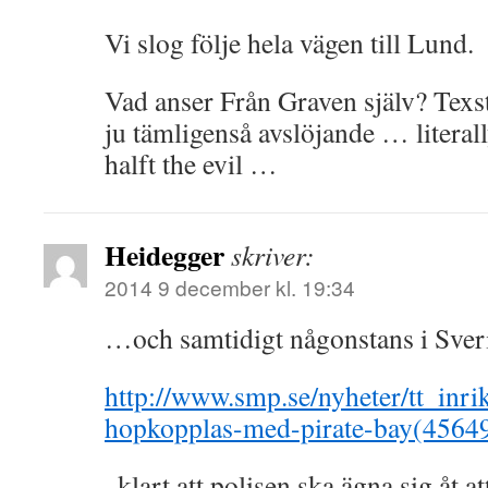
Vi slog följe hela vägen till Lund.
Vad anser Från Graven själv? Texst
ju tämligenså avslöjande … literal
halft the evil …
Heidegger
skriver:
2014 9 december kl. 19:34
…och samtidigt någonstans i Sve
http://www.smp.se/nyheter/tt_inrik
hopkopplas-med-pirate-bay(4564
..klart att polisen ska ägna sig åt at