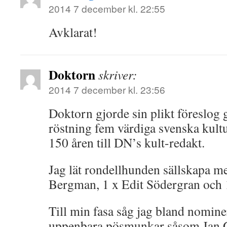
2014 7 december kl. 22:55
Avklarat!
Doktorn
skriver:
2014 7 december kl. 23:56
Doktorn gjorde sin plikt föreslog
röstning fem värdiga svenska kultu
150 åren till DN’s kult-redakt.
Jag lät rondellhunden sällskapa m
Bergman, 1 x Edit Södergran och 
Till min fasa såg jag bland nomin
uppenbara pösmunkar såsom Jan Gu