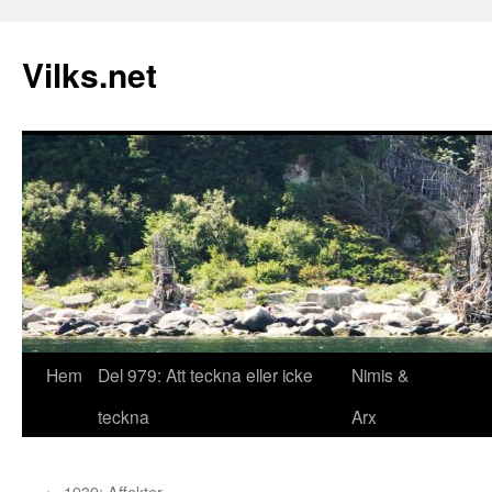
Vilks.net
Hem
Del 979: Att teckna eller icke
Nimis &
Hoppa
teckna
Arx
till
innehåll
←
1939: Affekter