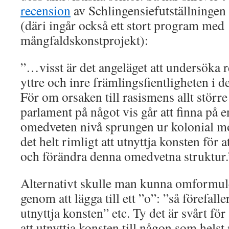
recension
av Schlingensiefutställningen
(däri ingår också ett stort program med
mångfaldskonstprojekt):
”…visst är det angeläget att undersöka 
yttre och inre främlingsfientligheten i d
För om orsaken till rasismens allt störr
parlament på något vis går att finna på e
omedveten nivå sprungen ur kolonial mod
det helt rimligt att utnyttja konsten för a
och förändra denna omedvetna struktur.
Alternativt skulle man kunna omformul
genom att lägga till ett ”o”: ”så förefalle
utnyttja konsten” etc. Ty det är svårt för
att utnyttja konsten till någon som helst