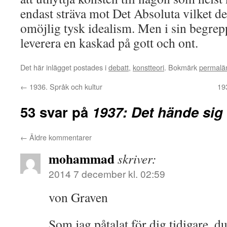
endast sträva mot Det Absoluta vilket de
omöjlig tysk idealism. Men i sin begre
leverera en kaskad på gott och ont.
Det här inlägget postades i
debatt
,
konstteori
. Bokmärk
permalä
←
1936. Språk och kultur
19
53 svar på
1937: Det hände sig
←
Äldre kommentarer
mohammad
skriver:
2014 7 december kl. 02:59
von Graven
Som jag påtalat för dig tidigare, d