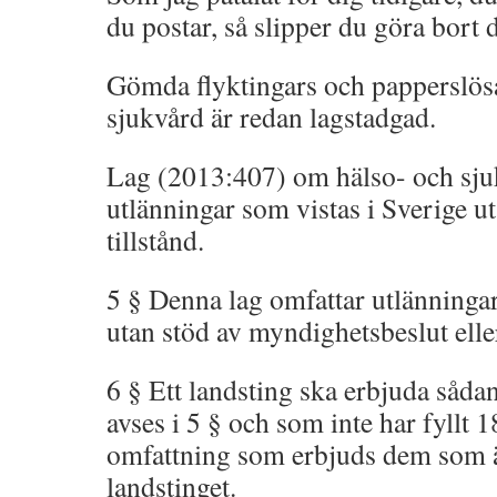
du postar, så slipper du göra bort d
Gömda flyktingars och papperslösas
sjukvård är redan lagstadgad.
Lag (2013:407) om hälso- och sjuk
utlänningar som vistas i Sverige 
tillstånd.
5 § Denna lag omfattar utlänningar
utan stöd av myndighetsbeslut eller
6 § Ett landsting ska erbjuda såda
avses i 5 § och som inte har fyllt 
omfattning som erbjuds dem som ä
landstinget.