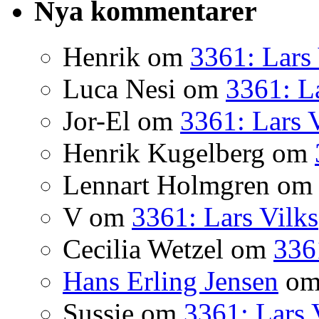
Nya kommentarer
Henrik
om
3361: Lars 
Luca Nesi
om
3361: La
Jor-El
om
3361: Lars 
Henrik Kugelberg
om
Lennart Holmgren
o
V
om
3361: Lars Vilks
Cecilia Wetzel
om
336
Hans Erling Jensen
o
Sussie
om
3361: Lars 