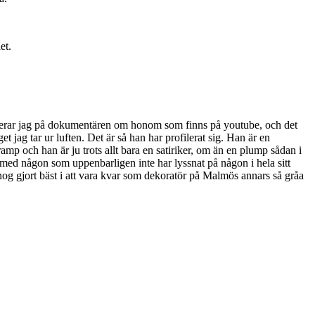
et.
aserar jag på dokumentären om honom som finns på youtube, och det
jag tar ur luften. Det är så han har profilerat sig. Han är en
tramp och han är ju trots allt bara en satiriker, om än en plump sådan i
ta med någon som uppenbarligen inte har lyssnat på någon i hela sitt
 nog gjort bäst i att vara kvar som dekoratör på Malmös annars så gråa