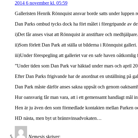
2014 6 november kl. 05:59
Galleristen Henrik Rönnquist ansvar borde satts under luppen re
Dan Parks ombud tycks dock ha fört målet i föregripande av del
i)Det får anses visat att Rönnquist är anstiftare och medhjälpare
ii)Som förlett Dan Park att ställa ut bilderna i Rönnquist galleri.
iii)Under förespegling att galleriet var en safe haven oåtkomlig f
”Under tiden som Dan Park var häktad under mars och april 2014
Efter Dan Parks frigivande har de anordnat en utställning på ga
Dan Park måste därför anses sakna uppsåt och genom oaktsamhet g
Hur oansvarig får man vara, att i ett gemensamt handlagt mål inte 
Hen är ju även den som förmedlade kontakten mellan Parken och
HD nästa, men byt ut brännvinsadvokaten…
Nemesis
skriver: