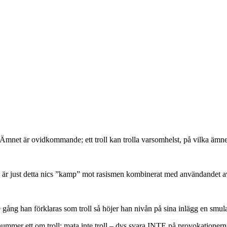
 Ämnet är ovidkommande; ett troll kan trolla varsomhelst, på vilka ämn
” är just detta nics ”kamp” mot rasismen kombinerat med användandet
e gång han förklaras som troll så höjer han nivån på sina inlägg en smul
nummer ett om troll: mata inte troll – dvs svara INTE på provokationern