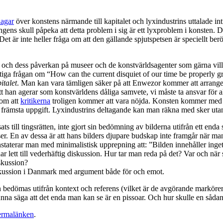
lagar
över konstens närmande till kapitalet och lyxindustrins uttalade 
ns skull påpeka att detta problem i sig är ett lyxproblem i konsten. Det
 är inte heller fråga om att den gällande spjutspetsen är speciellt berör
 och dess påverkan på museer och de konstvärldsagenter som gärna vill 
ga frågan om “How can the current disquiet of our time be properly g
italet
. Man kan vara tämligen säker på att Enwezor kommer att arrangera 
 att han agerar som konstvärldens dåliga samvete, vi måste ta ansvar för
tom att
kritikerna
troligen kommer att vara nöjda. Konsten kommer med an
främsta uppgift. Lyxindustrins deltagande kan man räkna med sker utan 
ts till tingsrätten, inte gjort sin bedömning av bilderna utifrån ett enda
tser. En av dessa är att hans bilders djupare budskap inte framgår när m
taterar man med minimalistisk upprepning att: ”Bilden innehåller inget 
har lett till vederhäftig diskussion. Hur tar man reda på det? Var och 
iskussion?
g diskussion i Danmark med argument både för och emot.
an bedömas utifrån kontext och referens (vilket är de avgörande markörer
unna säga att det enda man kan se är en pissoar. Och hur skulle en sådan
ermalänken
.