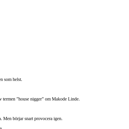
en som helst.
 av termen ”house nigger” om Makode Linde.
a. Men börjar snart provocera igen.
a.