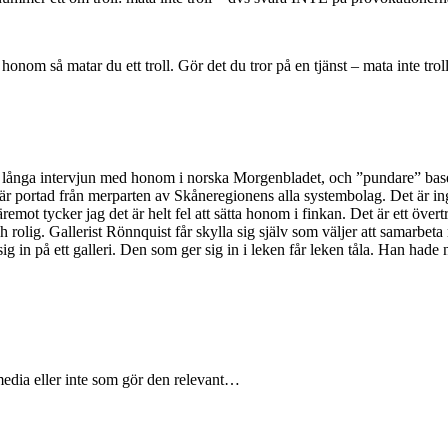
nom så matar du ett troll. Gör det du tror på en tjänst – mata inte troll
den långa intervjun med honom i norska Morgenbladet, och ”pundare” b
 portad från merparten av Skåneregionens alla systembolag. Det är inget 
äremot tycker jag det är helt fel att sätta honom i finkan. Det är ett över
ch rolig. Gallerist Rönnquist får skylla sig själv som väljer att samarbe
 in på ett galleri. Den som ger sig in i leken får leken tåla. Han hade
media eller inte som gör den relevant…