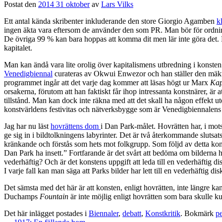
Postat den
2014 31 oktober
av
Lars Vilks
Ett antal kända skribenter inkluderande den store Giorgio Agamben
k
ingen äkta vara eftersom de använder den som PR. Man bör för ordninge
De övriga 99 % kan bara hoppas att komma dit men lär inte göra det. Det
kapitalet.
Man kan ändå vara lite orolig över kapitalismens utbredning i konsten
Venedigbiennal
curateras av Okwui Enwezor och han ställer den mäkti
programmet ingår att det varje dag kommer att läsas högt ur Marx
Kap
orsakerna, förutom att han faktiskt får ihop intressanta konstnärer, är
tillstånd. Man kan dock inte räkna med att det skall ha någon effekt u
konstvärldens festivitas och nätverksbygge som är Venedigbiennalens 
Jag har nu läst
hovrättens dom
i Dan Park-målet. Hovrätten har, i motsa
ge sig in i bildtolkningens labyrinter. Det är två återkommande slutsa
kränkande och förstås som hets mot folkgrupp. Som följd av detta kons
Dan Park ha insett.” Fortfarande är det svårt att bedöma om bilderna 
vederhäftig? Och är det konstens uppgift att leda till en vederhäftig d
I varje fall kan man säga att Parks bilder har lett till en vederhäfti
Det sämsta med det här är att konsten, enligt hovrätten, inte längre k
Duchamps
Fountain
är inte möjlig enligt hovrätten som bara skulle k
Det här inlägget postades i
Biennaler
,
debatt
,
Konstkritik
. Bokmärk
p