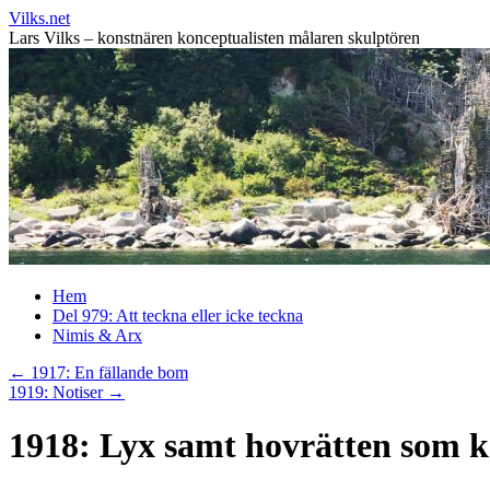
Vilks.net
Lars Vilks – konstnären konceptualisten målaren skulptören
Hoppa
Hem
till
Del 979: Att teckna eller icke teckna
innehåll
Nimis & Arx
←
1917: En fällande bom
1919: Notiser
→
1918: Lyx samt hovrätten som k