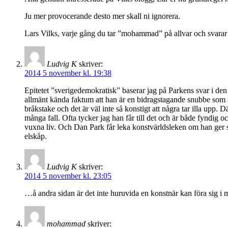
Ju mer provocerande desto mer skall ni ignorera.
Lars Vilks, varje gång du tar ”mohammad” på allvar och svarar ho
Ludvig K
skriver:
2014 5 november kl. 19:38
Epitetet ”sverigedemokratisk” baserar jag på Parkens svar i 
allmänt kända faktum att han är en bidragstagande snubbe som är
bråkstake och det är väl inte så konstigt att några tar illa upp. D
många fall. Ofta tycker jag han får till det och är både fyndig o
vuxna liv. Och Dan Park får leka konstvärldsleken om han ger sig
elskåp.
Ludvig K
skriver:
2014 5 november kl. 23:05
…å andra sidan är det inte huruvida en konstnär kan föra sig i 
mohammad
skriver: