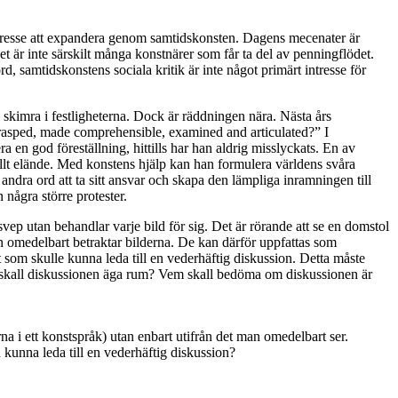
intresse att expandera genom samtidskonsten. Dagens mecenater är
 är inte särskilt många konstnärer som får ta del av penningflödet.
d, samtidskonstens sociala kritik är inte något primärt intresse för
skimra i festligheterna. Dock är räddningen nära. Nästa års
rasped, made comprehensible, examined and articulated?” I
en god föreställning, hittills har han aldrig misslyckats. En av
 allt elände. Med konstens hjälp kan han formulera världens svåra
dra ord att ta sitt ansvar och skapa den lämpliga inramningen till
några större protester.
 svep utan behandlar varje bild för sig. Det är rörande att se en domstol
an omedelbart betraktar bilderna. De kan därför uppfattas som
som skulle kunna leda till en vederhäftig diskussion. Detta måste
när skall diskussionen äga rum? Vem skall bedöma om diskussionen är
na i ett konstspråk) utan enbart utifrån det man omedelbart ser.
 kunna leda till en vederhäftig diskussion?