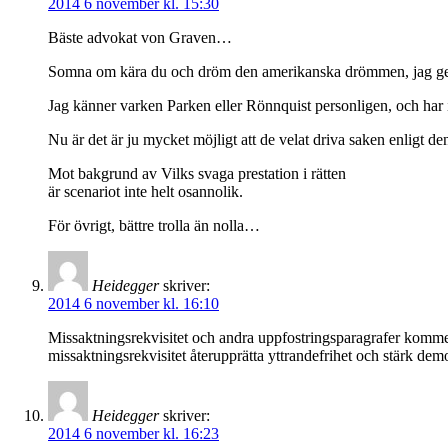
2014 6 november kl. 15:30
Bäste advokat von Graven…
Somna om kära du och dröm den amerikanska drömmen, jag ger ba
Jag känner varken Parken eller Rönnquist personligen, och har i
Nu är det är ju mycket möjligt att de velat driva saken enligt 
Mot bakgrund av Vilks svaga prestation i rätten
är scenariot inte helt osannolik.
För övrigt, bättre trolla än nolla…
Heidegger
skriver:
2014 6 november kl. 16:10
Missaktningsrekvisitet och andra uppfostringsparagrafer kommer 
missaktningsrekvisitet återupprätta yttrandefrihet och stärk dem
Heidegger
skriver:
2014 6 november kl. 16:23