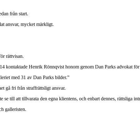
dan från start.
at ansvar, mycket märkligt.
.
ör rättvisan.
 kontaktade Henrik Rönnqvist honom genom Dan Parks advokat för att ha
lleriet med 31 av Dan Parks bilder.”
å fri från straffrättsligt ansvar.
se till att tillvarata den egna klientens, och enbart dennes, rättsliga int
 galleristen.