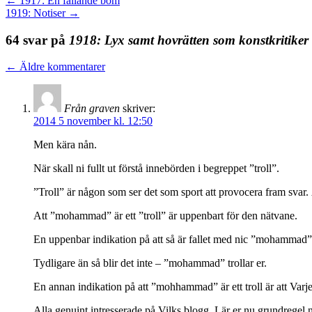
←
1917: En fällande bom
1919: Notiser
→
64 svar på
1918: Lyx samt hovrätten som konstkritiker
←
Äldre kommentarer
Från graven
skriver:
2014 5 november kl. 12:50
Men kära nån.
När skall ni fullt ut förstå innebörden i begreppet ”troll”.
”Troll” är någon som ser det som sport att provocera fram svar.
Att ”mohammad” är ett ”troll” är uppenbart för den nätvane.
En uppenbar indikation på att så är fallet med nic ”mohammad
Tydligare än så blir det inte – ”mohammad” trollar er.
En annan indikation på att ”mohhammad” är ett troll är att Varj
Alla genuint intresserade på Vilks blogg, Lär er nu grundregel 