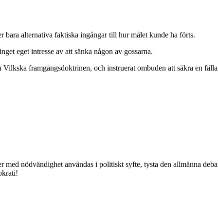
ra alternativa faktiska ingångar till hur målet kunde ha förts.
nget eget intresse av att sänka någon av gossarna.
den Vilkska framgångsdoktrinen, och instruerat ombuden att säkra en fäl
med nödvändighet användas i politiskt syfte, tysta den allmänna debatte
okrati!