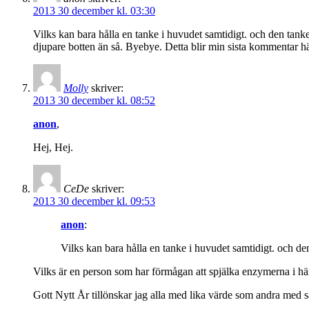
2013 30 december kl. 03:30
Vilks kan bara hålla en tanke i huvudet samtidigt. och den tanke
djupare botten än så. Byebye. Detta blir min sista kommentar h
Molly
skriver:
2013 30 december kl. 08:52
anon
,
Hej, Hej.
CeDe
skriver:
2013 30 december kl. 09:53
anon
:
Vilks kan bara hålla en tanke i huvudet samtidigt. och den
Vilks är en person som har förmågan att spjälka enzymerna i hä
Gott Nytt År tillönskar jag alla med lika värde som andra med