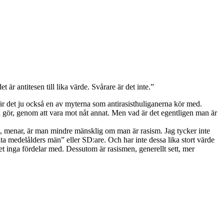
r antitesen till lika värde. Svårare är det inte.”
n är det ju också en av myterna som antirasisthuliganerna kör med.
man gör, genom att vara mot nåt annat. Men vad är det egentligen man är
 Ja, menar, är man mindre mänsklig om man är rasism. Jag tycker inte
ta medelålders män” eller SD:are. Och har inte dessa lika stort värde
 det inga fördelar med. Dessutom är rasismen, generellt sett, mer