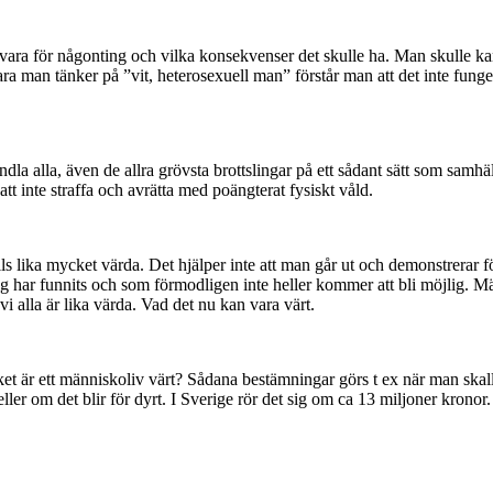
 vara för någonting och vilka konsekvenser det skulle ha. Man skulle ka
 man tänker på ”vit, heterosexuell man” förstår man att det inte fungera
la alla, även de allra grövsta brottslingar på ett sådant sätt som samhä
att inte straffa och avrätta med poängterat fysiskt våld.
lls lika mycket värda. Det hjälper inte att man går ut och demonstrerar
drig har funnits och som förmodligen inte heller kommer att bli möjlig.
i alla är lika värda. Vad det nu kan vara värt.
 är ett människoliv värt? Sådana bestämningar görs t ex när man skall
r om det blir för dyrt. I Sverige rör det sig om ca 13 miljoner kronor.