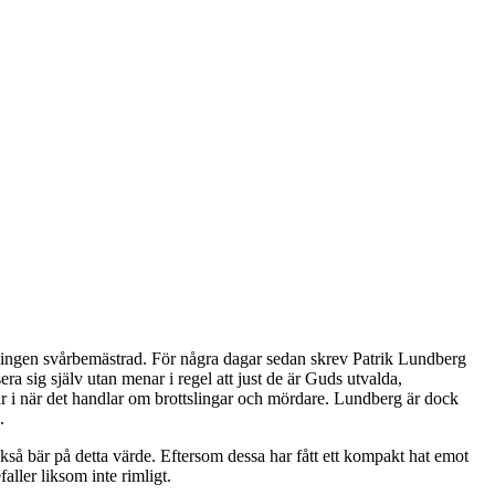
ttningen svårbemästrad. För några dagar sedan skrev Patrik Lundberg
a sig själv utan menar i regel att just de är Guds utvalda,
r i när det handlar om brottslingar och mördare. Lundberg är dock
.
kså bär på detta värde. Eftersom dessa har fått ett kompakt hat emot
ller liksom inte rimligt.