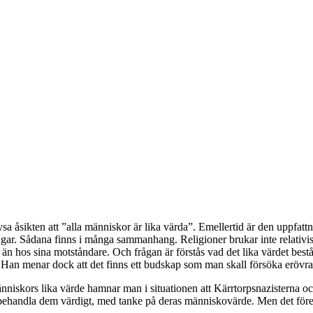
sa åsikten att ”alla människor är lika värda”. Emellertid är den uppfa
gar. Sådana finns i många sammanhang. Religioner brukar inte relativiser
n hos sina motståndare. Och frågan är förstås vad det lika värdet bestå
a. Han menar dock att det finns ett budskap som man skall försöka erövra
nniskors lika värde hamnar man i situationen att Kärrtorpsnazisterna oc
behandla dem värdigt, med tanke på deras människovärde. Men det förefa