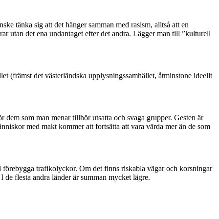
nske tänka sig att det hänger samman med rasism, alltså att en
r utan det ena undantaget efter det andra. Lägger man till ”kulturell
llet (främst det västerländska upplysningssamhället, åtminstone ideellt
 för dem som man menar tillhör utsatta och svaga grupper. Gesten är
 Människor med makt kommer att fortsätta att vara värda mer än de som
 förebygga trafikolyckor. Om det finns riskabla vägar och korsningar
 I de flesta andra länder är summan mycket lägre.