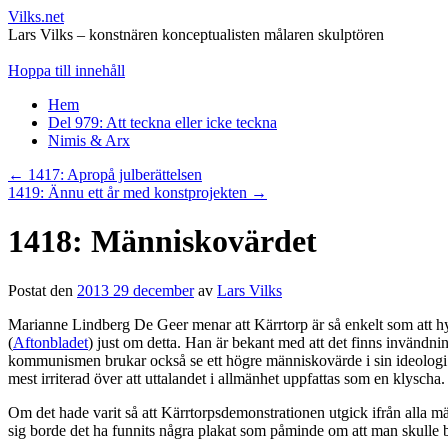
Vilks.net
Lars Vilks – konstnären konceptualisten målaren skulptören
Hoppa till innehåll
Hem
Del 979: Att teckna eller icke teckna
Nimis & Arx
←
1417: Apropå julberättelsen
1419: Ännu ett år med konstprojekten
→
1418: Människovärdet
Postat den
2013 29 december
av
Lars Vilks
Marianne Lindberg De Geer menar att Kärrtorp är så enkelt som att hy
(
Aftonbladet
) just om detta. Han är bekant med att det finns invändnin
kommunismen brukar också se ett högre människovärde i sin ideologi ä
mest irriterad över att uttalandet i allmänhet uppfattas som en klysch
Om det hade varit så att Kärrtorpsdemonstrationen utgick ifrån alla mä
sig borde det ha funnits några plakat som påminde om att man skulle 