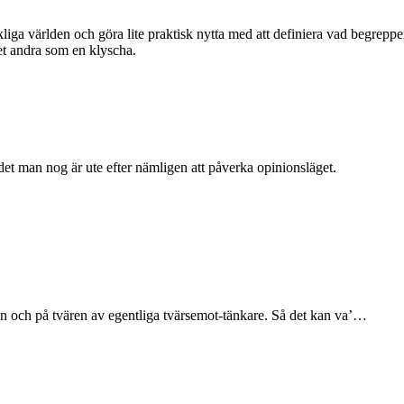
kliga världen och göra lite praktisk nytta med att definiera vad begreppe
et andra som en klyscha.
t man nog är ute efter nämligen att påverka opinionsläget.
den och på tvären av egentliga tvärsemot-tänkare. Så det kan va’…