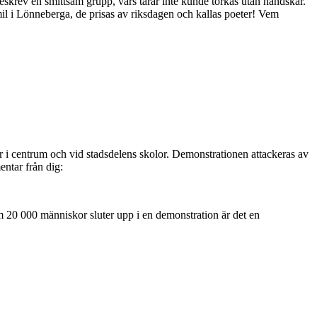
krev en smittsam grupp, vars tårar inte kunde torkas utan handskar.
il i Lönneberga, de prisas av riksdagen och kallas poeter! Vem
er i centrum och vid stadsdelens skolor. Demonstrationen attackeras av
entar från dig:
 20 000 människor sluter upp i en demonstration är det en