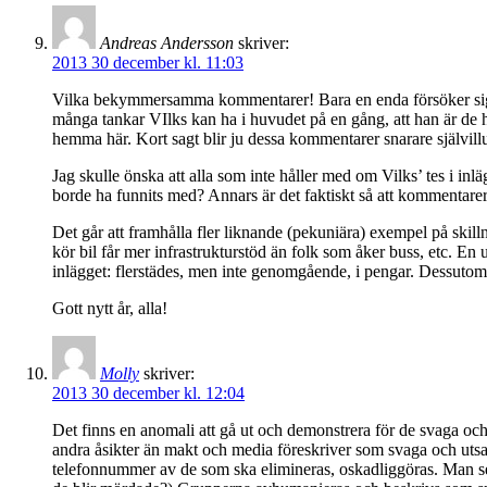
Andreas Andersson
skriver:
2013 30 december kl. 11:03
Vilka bekymmersamma kommentarer! Bara en enda försöker sig på
många tankar VIlks kan ha i huvudet på en gång, att han är de hjä
hemma här. Kort sagt blir ju dessa kommentarer snarare självill
Jag skulle önska att alla som inte håller med om Vilks’ tes i inl
borde ha funnits med? Annars är det faktiskt så att kommentarern
Det går att framhålla fler liknande (pekuniära) exempel på skillna
kör bil får mer infrastrukturstöd än folk som åker buss, etc. En 
inlägget: flerstädes, men inte genomgående, i pengar. Dessutom 
Gott nytt år, alla!
Molly
skriver:
2013 30 december kl. 12:04
Det finns en anomali att gå ut och demonstrera för de svaga och 
andra åsikter än makt och media föreskriver som svaga och utsatt
telefonnummer av de som ska elimineras, oskadliggöras. Man ser 