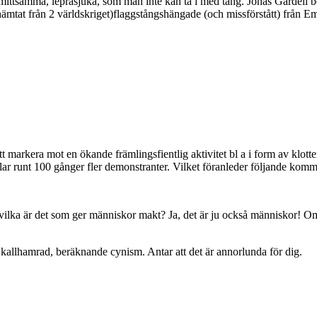
ttsamma, leprasjuka, som man inte kan ta i med tång. Jonas Gardell bes
ämtat från 2 världskriget)flaggstångshängade (och missförstått) från Em
t markera mot en ökande främlingsfientlig aktivitet bl a i form av klott
lar runt 100 gånger fler demonstranter. Vilket föranleder följande komm
lka är det som ger människor makt? Ja, det är ju också människor! Om
av kallhamrad, beräknande cynism. Antar att det är annorlunda för dig.