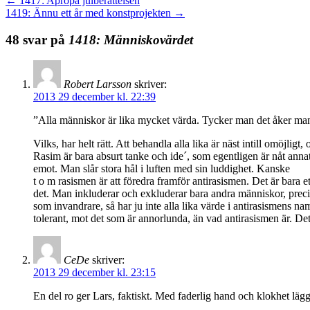
←
1417: Apropå julberättelsen
1419: Ännu ett år med konstprojekten
→
48 svar på
1418: Människovärdet
Robert Larsson
skriver:
2013 29 december kl. 22:39
”Alla människor är lika mycket värda. Tycker man det åker man ti
Vilks, har helt rätt. Att behandla alla lika är näst intill omöjl
Rasim är bara absurt tanke och ide´, som egentligen är nåt annat 
emot. Man slår stora hål i luften med sin luddighet. Kanske
t o m rasismen är att föredra framför antirasismen. Det är bara 
det. Man inkluderar och exkluderar bara andra människor, precis
som invandrare, så har ju inte alla lika värde i antirasismens nam
tolerant, mot det som är annorlunda, än vad antirasismen är. Det 
CeDe
skriver:
2013 29 december kl. 23:15
En del ro ger Lars, faktiskt. Med faderlig hand och klokhet lägge