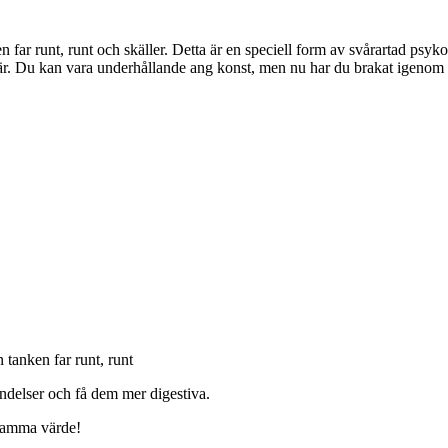
n far runt, runt och skäller. Detta är en speciell form av svårartad psy
är. Du kan vara underhållande ang konst, men nu har du brakat igenom a
 tanken far runt, runt
ndelser och få dem mer digestiva.
 samma värde!