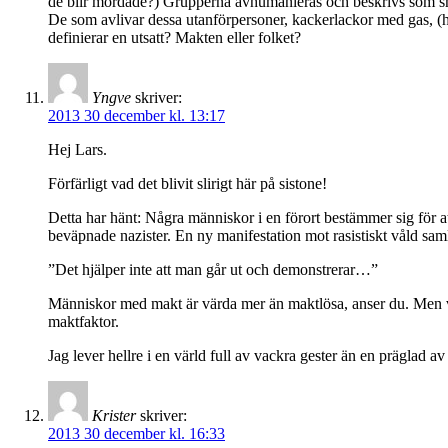
de blir mördade?) Grupperna avhumanieras och beskrivs som smi
De som avlivar dessa utanförpersoner, kackerlackor med gas, (h
definierar en utsatt? Makten eller folket?
Yngve
skriver:
2013 30 december kl. 13:17
Hej Lars.
Förfärligt vad det blivit slirigt här på sistone!
Detta har hänt: Några människor i en förort bestämmer sig för at
beväpnade nazister. En ny manifestation mot rasistiskt våld sam
”Det hjälper inte att man går ut och demonstrerar…”
Människor med makt är värda mer än maktlösa, anser du. Men vi
maktfaktor.
Jag lever hellre i en värld full av vackra gester än en präglad 
Krister
skriver:
2013 30 december kl. 16:33