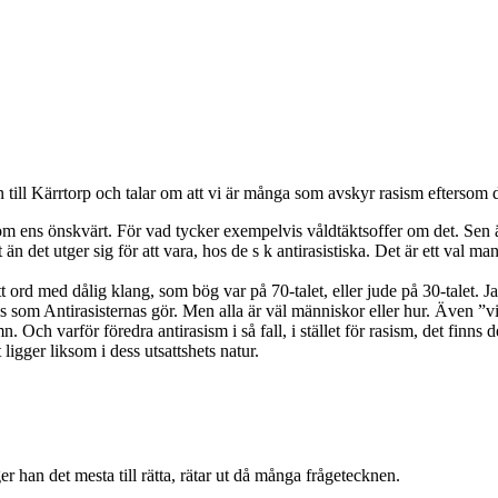
ll Kärrtorp och talar om att vi är många som avskyr rasism eftersom det ä
igt, om ens önskvärt. För vad tycker exempelvis våldtäktsoffer om det. Se
än det utger sig för att vara, hos de s k antirasistiska. Det är ett val 
ett ord med dålig klang, som bög var på 70-talet, eller jude på 30-talet.
 som Antirasisternas gör. Men alla är väl människor eller hur. Även ”vi
n. Och varför föredra antirasism i så fall, i stället för rasism, det finns
ligger liksom i dess utsattshets natur.
r han det mesta till rätta, rätar ut då många frågetecknen.