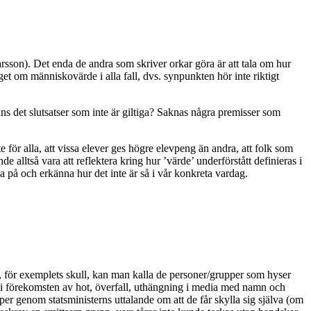
son). Det enda de andra som skriver orkar göra är att tala om hur
get om människovärde i alla fall, dvs. synpunkten hör inte riktigt
nns det slutsatser som inte är giltiga? Saknas några premisser som
e för alla, att vissa elever ges högre elevpeng än andra, att folk som
alltså vara att reflektera kring hur ’värde’ underförstått definieras i
 på och erkänna hur det inte är så i vår konkreta vardag.
kt, för exemplets skull, kan man kalla de personer/grupper som hyser
nst i förekomsten av hot, överfall, uthängning i media med namn och
er genom statsministerns uttalande om att de får skylla sig själva (om