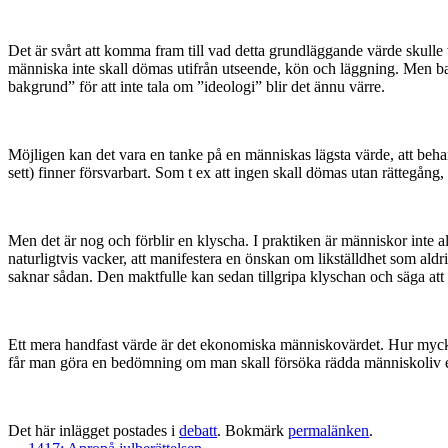
Det är svårt att komma fram till vad detta grundläggande värde skulle
människa inte skall dömas utifrån utseende, kön och läggning. Men bara
bakgrund” för att inte tala om ”ideologi” blir det ännu värre.
Möjligen kan det vara en tanke på en människas lägsta värde, att behand
sett) finner försvarbart. Som t ex att ingen skall dömas utan rättegång, 
Men det är nog och förblir en klyscha. I praktiken är människor inte a
naturligtvis vacker, att manifestera en önskan om likställdhet som al
saknar sådan. Den maktfulle kan sedan tillgripa klyschan och säga att v
Ett mera handfast värde är det ekonomiska människovärdet. Hur mycket
får man göra en bedömning om man skall försöka rädda människoliv elle
Det här inlägget postades i
debatt
. Bokmärk
permalänken
.