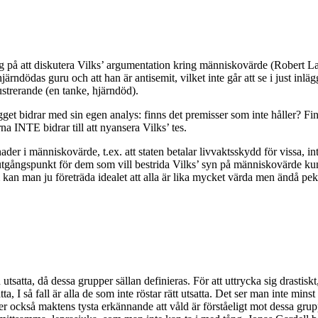
 att diskutera Vilks’ argumentation kring människovärde (Robert Lars
rndödas guru och att han är antisemit, vilket inte går att se i just inläg
ustrerande (en tanke, hjärndöd).
ägget bidrar med sin egen analys: finns det premisser som inte håller? Fi
a INTE bidrar till att nyansera Vilks’ tes.
der i människovärde, t.ex. att staten betalar livvaktsskydd för vissa, int
utgångspunkt för dem som vill bestrida Vilks’ syn på människovärde kunde 
kan man ju företräda idealet att alla är lika mycket värda men ändå peka
utsatta, då dessa grupper sällan definieras. För att uttrycka sig drastis
a, I så fall är alla de som inte röstar rätt utsatta. Det ser man inte mi
också maktens tysta erkännande att våld är förståeligt mot dessa grupp