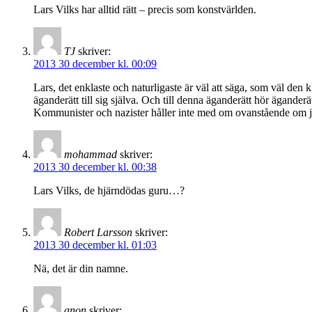
Lars Vilks har alltid rätt – precis som konstvärlden.
TJ
skriver:
2013 30 december kl. 00:09
Lars, det enklaste och naturligaste är väl att säga, som väl den kl
äganderätt till sig själva. Och till denna äganderätt hör äganderätt
Kommunister och nazister håller inte med om ovanstående om jag 
mohammad
skriver:
2013 30 december kl. 00:38
Lars Vilks, de hjärndödas guru…?
Robert Larsson
skriver:
2013 30 december kl. 01:03
Nä, det är din namne.
anon
skriver: