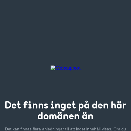
Det finns inget
på den här
domänen än
Det kan finnas flera anledningar till att inget innehåll visas. Om
du