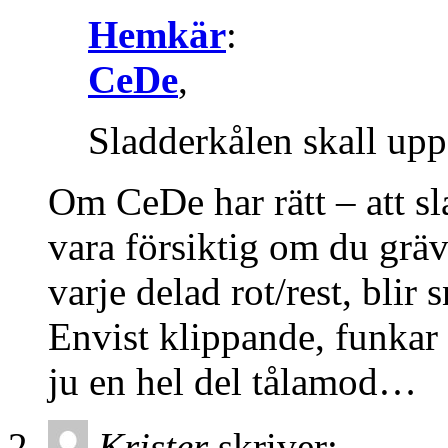
Hemkär
:
CeDe
,
Sladderkålen skall upp
Om CeDe har rätt – att sl
vara försiktig om du gräve
varje delad rot/rest, blir
Envist klippande, funkar 
ju en hel del tålamod…
Krister
skriver: