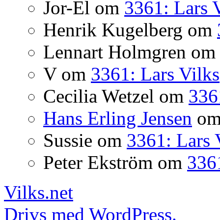
Jor-El
om
3361: Lars 
Henrik Kugelberg
om
Lennart Holmgren
o
V
om
3361: Lars Vilks
Cecilia Wetzel
om
336
Hans Erling Jensen
o
Sussie
om
3361: Lars 
Peter Ekström
om
3361
Vilks.net
Drivs med WordPress.