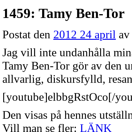
1459: Tamy Ben-Tor
Postat den
2012 24 april
av
Jag vill inte undanhålla mi
Tamy Ben-Tor gör av den u
allvarlig, diskursfylld, res
[youtube]elbbgRstOco[/you
Den visas på hennes utstäl
Vill man se fler:
LÄNK