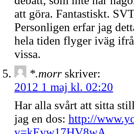
debatt, som inte har någ
att göra. Fantastiskt. SVT
Personligen erfar jag dett
hela tiden flyger iväg if
vissa.
*.morr
skriver:
2012 1 maj kl. 02:20
Har alla svårt att sitta s
jag en dos:
http://www.y
v=kEvw17HV8wA