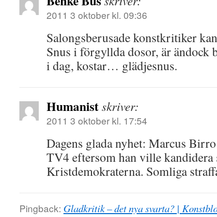
Benke Bus
skriver:
2011 3 oktober kl. 09:36
Salongsberusade konstkritiker kan j
Snus i förgyllda dosor, är ändock 
i dag, kostar… glädjesnus.
Humanist
skriver:
2011 3 oktober kl. 17:54
Dagens glada nyhet: Marcus Birro 
TV4 eftersom han ville kandidera s
Kristdemokraterna. Somliga straffa
Pingback:
Gladkritik – det nya svarta? | Konstbl