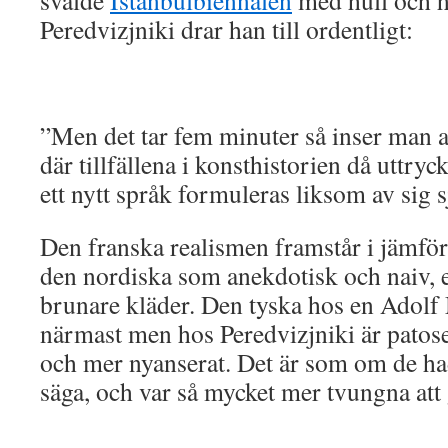
svalde
Istanbulbiennalen
med hull och 
Peredvizjniki drar han till ordentligt:
”Men det tar fem minuter så inser man at
där tillfällena i konsthistorien då uttryc
ett nytt språk formuleras liksom av sig s
Den franska realismen framstår i jämfö
den nordiska som anekdotisk och naiv, e
brunare kläder. Den tyska hos en Adolf
närmast men hos Peredvizjniki är patose
och mer nyanserat. Det är som om de ha
säga, och var så mycket mer tvungna att 