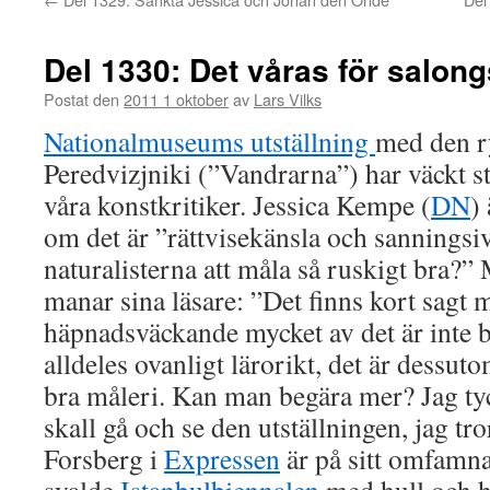
Del 1330: Det våras för salon
Postat den
2011 1 oktober
av
Lars Vilks
Nationalmuseums utställning
med den r
Peredvizjniki (”Vandrarna”) har väckt s
våra konstkritiker. Jessica Kempe (
DN
)
om det är ”rättvisekänsla och sanningsi
naturalisterna att måla så ruskigt bra?
manar sina läsare: ”Det finns kort sagt 
häpnadsväckande mycket av det är inte b
alldeles ovanligt lärorikt, det är dessutom
bra måleri. Kan man begära mer? Jag tyck
skall gå och se den utställningen, jag tror
Forsberg i
Expressen
är på sitt omfamn