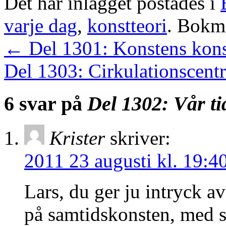
Det här inlägget postades i
varje dag
,
konstteori
. Bok
←
Del 1301: Konstens kons
Del 1303: Cirkulationscent
6 svar på
Del 1302: Vår ti
Krister
skriver:
2011 23 augusti kl. 19:4
Lars, du ger ju intryck av
på samtidskonsten, med si