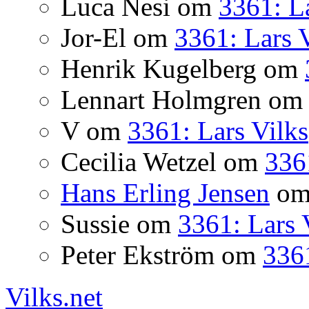
Luca Nesi
om
3361: La
Jor-El
om
3361: Lars 
Henrik Kugelberg
om
Lennart Holmgren
o
V
om
3361: Lars Vilks
Cecilia Wetzel
om
336
Hans Erling Jensen
o
Sussie
om
3361: Lars 
Peter Ekström
om
3361
Vilks.net