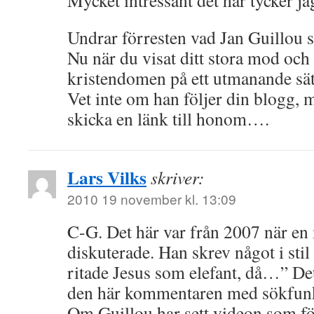
Mycket intressant det här tycker
Undrar förresten vad Jan Guillou s
Nu när du visat ditt stora mod och
kristendomen på ett utmanande sät
Vet inte om han följer din blogg,
skicka en länk till honom….
Lars Vilks
skriver:
2010 19 november kl. 13:09
C-G. Det här var från 2007 när e
diskuterade. Han skrev något i st
ritade Jesus som elefant, då…” Det
den här kommentaren med sökfun
Om Guillou har sett videon som fö