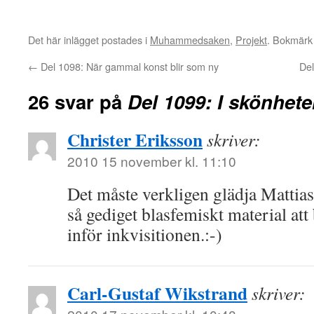
Det här inlägget postades i
Muhammedsaken
,
Projekt
. Bokmär
←
Del 1098: När gammal konst blir som ny
Del
26 svar på
Del 1099: I skönhet
Christer Eriksson
skriver:
2010 15 november kl. 11:10
Det måste verkligen glädja Mattias 
så gediget blasfemiskt material att 
inför inkvisitionen.:-)
Carl-Gustaf Wikstrand
skriver: