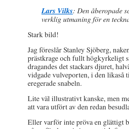
Lars Vilks
: Den åberopade s
verklig utmaning för en teckn
Stark bild!
Jag föreslår Stanley Sjöberg, naken
prästkrage och fullt högkyrkeligt stå
dragandes det stackars djuret, ha
vidgade vulveporten, i den likaså t
eregerade snabeln.
Lite väl illustrativt kanske, men m
att vara utfört av den redan besud
Eller varför inte pröva en glättigt