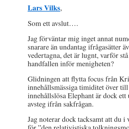
Lars Vilks
,
Som ett avslut….
Jag förväntar mig inget annat nume
snarare än undantag ifrågasätter ä
vedertagna, det är lugnt, varför st
handfallen inför menigheten?
Glidningen att flytta focus från Kr
innehållsmässiga timiditet över ti
innehållslösa Elephant är dock ett
avsteg ifrån sakfrågan.
Jag noterar dock tacksamt att du i 
för ”den relativistiska tolknings