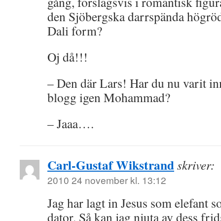
gång, förslagsvis i romantisk figur
den Sjöbergska darrspända högröd
Dali form?
Oj då!!!
– Den där Lars! Har du nu varit in
blogg igen Mohammad?
– Jaaa….
Carl-Gustaf Wikstrand
skriver:
2010 24 november kl. 13:12
Jag har lagt in Jesus som elefant 
dator. Så kan jag njuta av dess fr