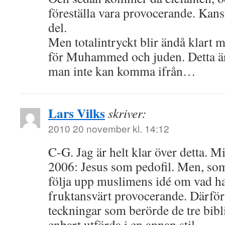
föreställa vara provocerande. Kans
del.
Men totalintryckt blir ändå klart m
för Muhammed och juden. Detta är
man inte kan komma ifrån…
Lars Vilks
skriver:
2010 20 november kl. 14:12
C-G. Jag är helt klar över detta. M
2006: Jesus som pedofil. Men, som 
följa upp muslimens idé om vad h
fruktansvärt provocerande. Därför 
teckningar som berörde de tre bibl
enbart utförda i en annan stil.