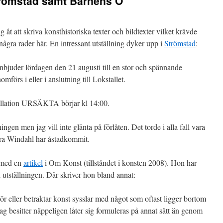
Strömstad samt Barnens Ö
 åt att skriva konsthistoriska texter och bildtexter vilket krävde
 några rader här. En intressant utställning dyker upp i
Strömstad
:
inbjuder lördagen den 21 augusti till en stor och spännande
förs i eller i anslutning till Lokstallet.
allation URSÄKTA börjar kl 14:00.
ingen men jag vill inte glänta på förlåten. Det torde i alla fall vara
ora Windahl har åstadkommit.
t med en
artikel
i Om Konst (tillståndet i konsten 2008). Hon har
 utställningen. Där skriver hon bland annat:
gör eller betraktar konst sysslar med något som oftast ligger bortom
ag besitter näppeligen låter sig formuleras på annat sätt än genom