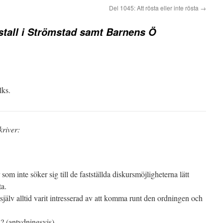
Del 1045: Att rösta eller inte rösta
→
stall i Strömstad samt Barnens Ö
lks.
kriver:
som inte söker sig till de fastställda diskursmöjligheterna lätt
ta.
själv alltid varit intresserad av att komma runt den ordningen och
s? (antydningsvis)