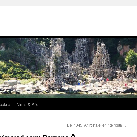
teckna
Nimis & Arx
Del 1045: Att rösta eller inte rösta
→