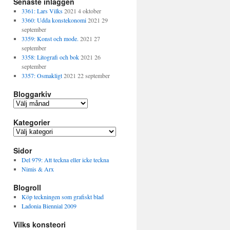
Senaste inläggen
3361: Lars Vilks
2021 4 oktober
3360: Udda konstekonomi
2021 29
september
3359: Konst och mode.
2021 27
september
3358: Litografi och bok
2021 26
september
3357: Osmakligt
2021 22 september
Bloggarkiv
B
l
Kategorier
o
g
K
g
a
a
Sidor
t
r
e
Del 979: Att teckna eller icke teckna
k
g
Nimis & Arx
i
o
v
Blogroll
r
i
Köp teckningen som grafiskt blad
e
Ladonia Biennial 2009
r
Vilks konsteori