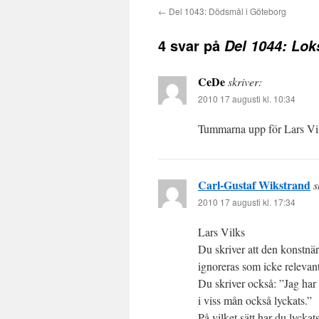
←
Del 1043: Dödsmål i Göteborg
4 svar på
Del 1044: Lok
CeDe
skriver:
2010 17 augusti kl. 10:34
Tummarna upp för Lars Vi
Carl-Gustaf Wikstrand
s
2010 17 augusti kl. 17:34
Lars Vilks
Du skriver att den konstnär 
ignoreras som icke relevan
Du skriver också: ”Jag har 
i viss mån också lyckats.”
På vilket sätt har du lyckat