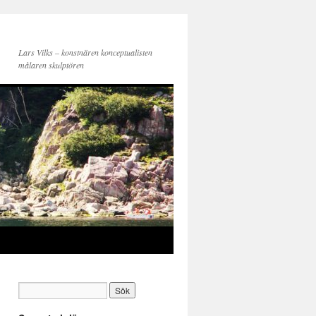
Lars Vilks – konstnären konceptualisten
målaren skulptören