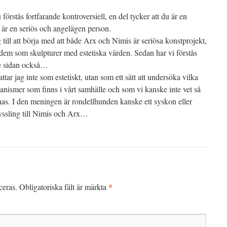
förstås fortfarande kontroversiell, en del tycker att du är en
u är en seriös och angelägen person.
 till att börja med att både Arx och Nimis är seriösa konstprojekt,
 dem som skulpturer med estetiska värden. Sedan har vi förstås
e sidan också…
tar jag inte som estetiskt, utan som ett sätt att undersöka vilka
nismer som finns i vårt samhälle och som vi kanske inte vet så
s. I den meningen är rondellhunden kanske ett syskon eller
syssling till Nimis och Arx…
*
ceras.
Obligatoriska fält är märkta