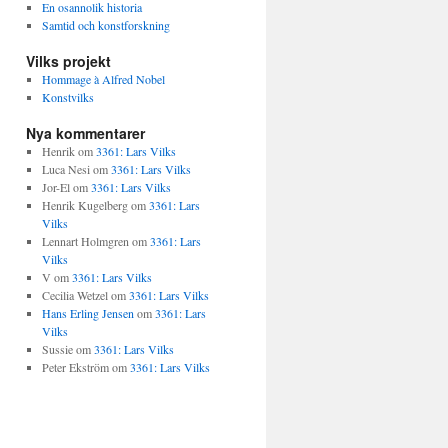
En osannolik historia
Samtid och konstforskning
Vilks projekt
Hommage à Alfred Nobel
Konstvilks
Nya kommentarer
Henrik
om
3361: Lars Vilks
Luca Nesi
om
3361: Lars Vilks
Jor-El
om
3361: Lars Vilks
Henrik Kugelberg
om
3361: Lars
Vilks
Lennart Holmgren
om
3361: Lars
Vilks
V
om
3361: Lars Vilks
Cecilia Wetzel
om
3361: Lars Vilks
Hans Erling Jensen
om
3361: Lars
Vilks
Sussie
om
3361: Lars Vilks
Peter Ekström
om
3361: Lars Vilks