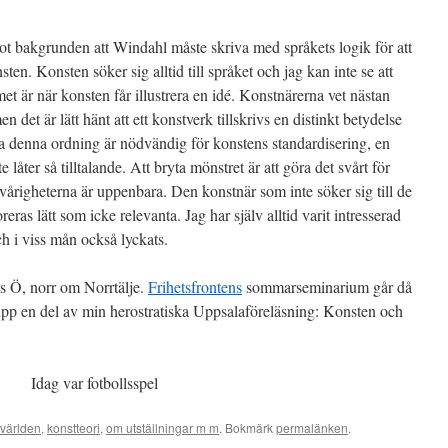
 mot bakgrunden att Windahl måste skriva med språkets logik för att
sten. Konsten söker sig alltid till språket och jag kan inte se att
et är när konsten får illustrera en idé. Konstnärerna vet nästan
n det är lätt hänt att ett konstverk tillskrivs en distinkt betydelse
a denna ordning är nödvändig för konstens standardisering, en
åter så tilltalande. Att bryta mönstret är att göra det svårt för
vårigheterna är uppenbara. Den konstnär som inte söker sig till de
eras lätt som icke relevanta. Jag har själv alltid varit intresserad
h i viss mån också lyckats.
s Ö, norr om Norrtälje.
Frihetsfrontens
sommarseminarium går då
ta upp en del av min herostratiska Uppsalaföreläsning: Konsten och
Idag var fotbollsspel
tvärlden
,
konstteori
,
om utställningar m m
. Bokmärk
permalänken
.