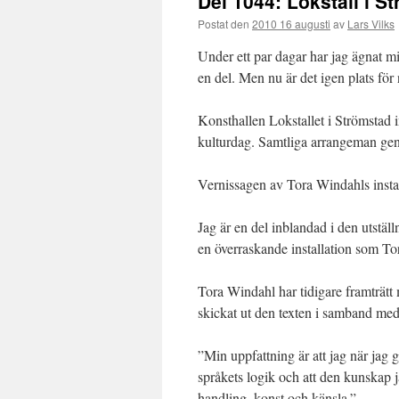
Del 1044: Lokstall i 
Postat den
2010 16 augusti
av
Lars Vilks
Under ett par dagar har jag ägnat mig
en del. Men nu är det igen plats för
Konsthallen Lokstallet i Strömstad 
kulturdag. Samtliga arrangeman genom
Vernissagen av Tora Windahls inst
Jag är en del inblandad i den utställn
en överraskande installation som T
Tora Windahl har tidigare framträt
skickat ut den texten i samband med
”Min uppfattning är att jag när jag 
språkets logik och att den kunskap j
handling, konst och känsla.”