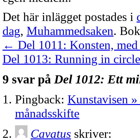
Det här inlägget postades i
dag
,
Muhammedsaken
. Bo
←
Del 1011: Konsten, med s
Del 1013: Running in circl
9 svar på
Del 1012: Ett m
Pingback:
Kunstavisen »
månadsskifte
Cavatus
skriver: