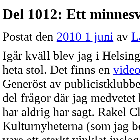
Del 1012: Ett minnes
Postat den
2010 1 juni
av
L
Igår kväll blev jag i Helsin
heta stol. Det finns en
vide
Generöst av publicistklubben 
del frågor där jag medvetet 
har aldrig har sagt. Rakel C
Kulturnyheterna (som jag be
vara ett starkt vinklat insl