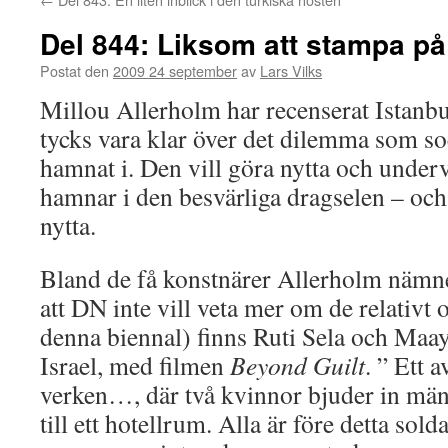
Del 844: Liksom att stampa p
Postat den
2009 24 september
av
Lars Vilks
Millou Allerholm har recenserat Istanb
tycks vara klar över det dilemma som so
hamnat i. Den vill göra nytta och unde
hamnar i den besvärliga dragselen – och
nytta.
Bland de få konstnärer Allerholm nämne
att DN inte vill veta mer om de relativt
denna biennal) finns Ruti Sela och Maa
Israel, med filmen
Beyond Guilt
. ” Ett 
verken…, där två kvinnor bjuder in män 
till ett hotellrum. Alla är före detta sold