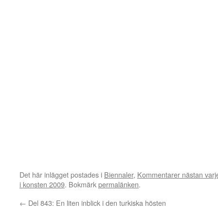
Det här inlägget postades i
Biennaler
,
Kommentarer nästan varj
i konsten 2009
. Bokmärk
permalänken
.
←
Del 843: En liten inblick i den turkiska hösten