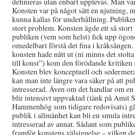
definieras utan enbart upplevas. Man var
Konsten var på något sätt en njutning, me
kunna kallas för underhållning. Publiken
stort problem. Konsten ägde ett så stort 
publiken (vem som helst) fick upp ögon
omedelbart förstå det fina i kråksången
konsten hade nått ut (ni minns det stolta 
till konst”) kom den förödande kritiken 
Konsten blev konceptuell och sedermera
kan man inte längre vara säker på att pu
intresserad. Även om det handlar om e
blir intensivt uppvaktad (tänk på Amit S
Hammenhög som tidigare redovisats) går
publik i allmänhet kan bli en smula int
intresserad av annat. Sådant som publik
framför konstens välsignelse – vilken d