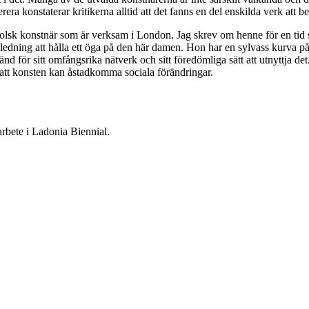
rera konstaterar kritikerna alltid att det fanns en del enskilda verk att b
sk konstnär som är verksam i London. Jag skrev om henne för en tid se
ledning att hålla ett öga på den här damen. Hon har en sylvass kurva på 
 för sitt omfångsrika nätverk och sitt föredömliga sätt att utnyttja det. 
 att konsten kan åstadkomma sociala förändringar.
rbete i Ladonia Biennial.