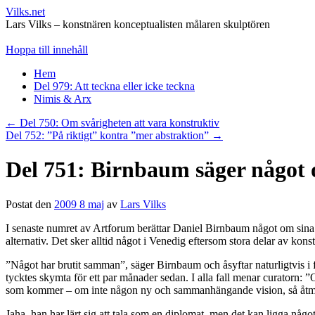
Vilks.net
Lars Vilks – konstnären konceptualisten målaren skulptören
Hoppa till innehåll
Hem
Del 979: Att teckna eller icke teckna
Nimis & Arx
←
Del 750: Om svårigheten att vara konstruktiv
Del 752: ”På riktigt” kontra ”mer abstraktion”
→
Del 751: Birnbaum säger något
Postat den
2009 8 maj
av
Lars Vilks
I senaste numret av Artforum berättar Daniel Birnbaum något om sina f
alternativ. Det sker alltid något i Venedig eftersom stora delar av ko
”Något har brutit samman”, säger Birnbaum och åsyftar naturligtvis i 
tycktes skymta för ett par månader sedan. I alla fall menar curatorn: 
som kommer – om inte någon ny och sammanhängande vision, så åtmi
Jaha, han har lärt sig att tala som en diplomat, men det kan ligga något