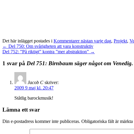
Det här inlägget postades i
Kommentarer nästan varje dag
,
Projekt
,
Ve
←
Del 750: Om svårigheten att vara konstruktiv
Del 752: ”På riktigt” kontra ”mer abstraktion”
→
1 svar på
Del 751: Birnbaum säger något om Venedig
Jacob C
skriver:
2009 9 maj kl. 20:47
Ståtlig barockmusik!
Lämna ett svar
Din e-postadress kommer inte publiceras.
Obligatoriska fält är märkta