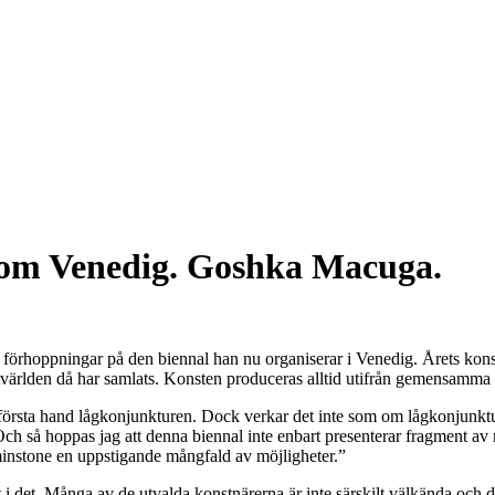
 om Venedig. Goshka Macuga.
örhoppningar på den biennal han nu organiserar i Venedig. Årets konsthän
nstvärlden då har samlats. Konsten produceras alltid utifrån gemensamma
första hand lågkonjunkturen. Dock verkar det inte som om lågkonjunkture
”Och så hoppas jag att denna biennal inte enbart presenterar fragment a
nstone en uppstigande mångfald av möjligheter.”
 i det. Många av de utvalda konstnärerna är inte särskilt välkända och där