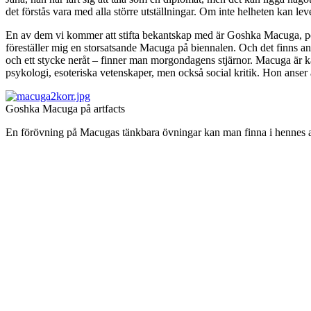
det förstås vara med alla större utställningar. Om inte helheten kan leve
En av dem vi kommer att stifta bekantskap med är Goshka Macuga, pol
föreställer mig en storsatsande Macuga på biennalen. Och det finns an
och ett stycke neråt – finner man morgondagens stjärnor. Macuga är känd
psykologi, esoteriska vetenskaper, men också social kritik. Hon anser
Goshka Macuga på artfacts
En förövning på Macugas tänkbara övningar kan man finna i hennes a