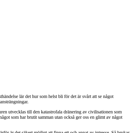
delse lär det hur som helst bli för det är svårt att se något
 ansträngningar.
n utvecklas till den katastrofala dränering av civilisationen som
v något som har brutit samman utan också ger oss en glimt av något
för är det säkert möjligt att finna ett och annat av intresse. Så brukar