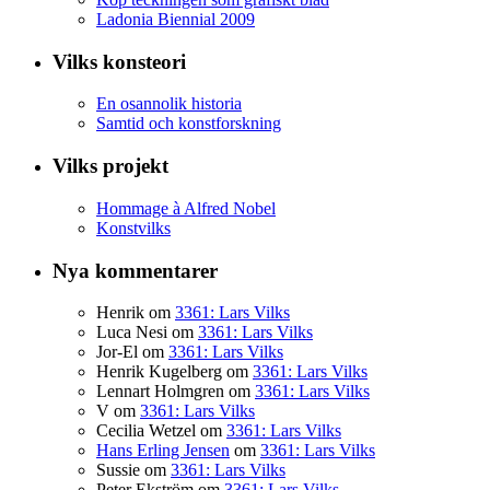
Ladonia Biennial 2009
Vilks konsteori
En osannolik historia
Samtid och konstforskning
Vilks projekt
Hommage à Alfred Nobel
Konstvilks
Nya kommentarer
Henrik
om
3361: Lars Vilks
Luca Nesi
om
3361: Lars Vilks
Jor-El
om
3361: Lars Vilks
Henrik Kugelberg
om
3361: Lars Vilks
Lennart Holmgren
om
3361: Lars Vilks
V
om
3361: Lars Vilks
Cecilia Wetzel
om
3361: Lars Vilks
Hans Erling Jensen
om
3361: Lars Vilks
Sussie
om
3361: Lars Vilks
Peter Ekström
om
3361: Lars Vilks