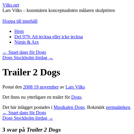
Vilks.net
Lars Vilks – konstnären konceptualisten målaren skulptören
Hoppa till innehåll
Hem
Del 979: Att teckna eller icke teckna
Nimis & Arx
←
Snart dags för Dogs
Dogs Stockholm lördag
→
Trailer 2 Dogs
Postat den
2008 19 november
av
Lars Vilks
Det finns nu ytterligare en trailer för
Dogs
.
Det här inlägget postades i
Musikalen Dogs
. Bokmärk
permalänken
.
←
Snart dags för Dogs
Dogs Stockholm lördag
→
3 svar på
Trailer 2 Dogs