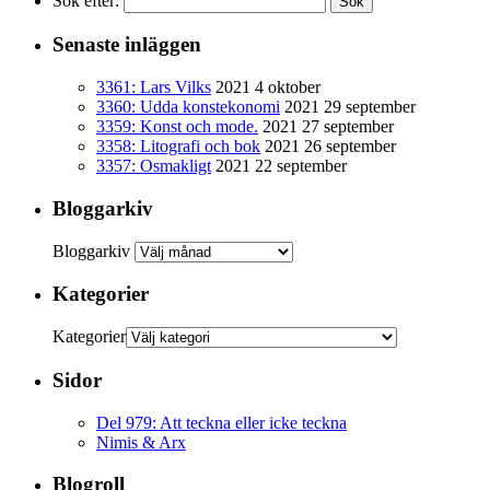
Sök efter:
Senaste inläggen
3361: Lars Vilks
2021 4 oktober
3360: Udda konstekonomi
2021 29 september
3359: Konst och mode.
2021 27 september
3358: Litografi och bok
2021 26 september
3357: Osmakligt
2021 22 september
Bloggarkiv
Bloggarkiv
Kategorier
Kategorier
Sidor
Del 979: Att teckna eller icke teckna
Nimis & Arx
Blogroll