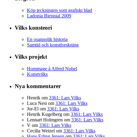
Köp teckningen som grafiskt blad
Ladonia Biennial 2009
Vilks konsteori
En osannolik historia
Samtid och konstforskning
Vilks projekt
Hommage à Alfred Nobel
Konstvilks
Nya kommentarer
Henrik
om
3361: Lars Vilks
Luca Nesi
om
3361: Lars Vilks
Jor-El
om
3361: Lars Vilks
Henrik Kugelberg
om
3361: Lars Vilks
Lennart Holmgren
om
3361: Lars Vilks
V
om
3361: Lars Vilks
Cecilia Wetzel
om
3361: Lars Vilks
Hans Erling Jensen
om
3361: Lars Vilks