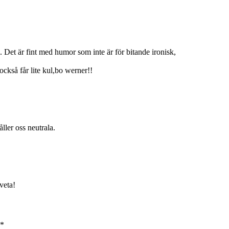
 . Det är fint med humor som inte är för bitande ironisk,
 också får lite kul,bo werner!!
åller oss neutrala.
 veta!
*