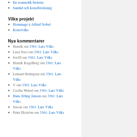
En osannolik historia
Samtid och konstforskning
Vilks projekt
Hommage à Alfred Nobel
Konstvilks
Nya kommentarer
Henrik
om
3361: Lars Vilks
Luca Nesi
om
3361: Lars Vilks
Jor-El
om
3361: Lars Vilks
Henrik Kugelberg
om
3361: Lars
Vilks
Lennart Holmgren
om
3361: Lars
Vilks
V
om
3361: Lars Vilks
Cecilia Wetzel
om
3361: Lars Vilks
Hans Erling Jensen
om
3361: Lars
Vilks
Sussie
om
3361: Lars Vilks
Peter Ekström
om
3361: Lars Vilks