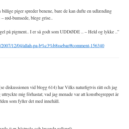
es billige piger spreder benene, bare de kan dufte en udlænding
e – rød-bumsede, blege grise..
gel på pigment.. I er så godt som UDDØDE .. – Held og lykke ..”
om/2007/12/04/allah-pa-b%c3%b8ssebar/#comment-156340
e diskussionen vid blogg 614) har Vilks naturligtvis rätt och jag
ag uttryckte mig förhastat; vad jag menade var att konstbegreppet är
rlden som fyller det med innehåll.
rda (t ex hästpolo och levande rollspel).