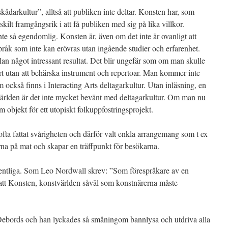
åskådarkultur”, alltså att publiken inte deltar. Konsten har, som
ärskilt framgångsrik i att få publiken med sig på lika villkor.
inte så egendomlig. Konsten är, även om det inte är ovanligt att
pråk som inte kan erövras utan ingående studier och erfarenhet.
llan något intressant resultat. Det blir ungefär som om man skulle
rt utan att behärska instrument och repertoar. Man kommer inte
om också finns i Interacting Arts deltagarkultur. Utan inläsning, en
världen är det inte mycket bevänt med deltagarkultur. Om man nu
m objekt för ett utopiskt folkuppfostringsprojekt.
 ofta fattat svårigheten och därför valt enkla arrangemang som t ex
arna på mat och skapar en träffpunkt för besökarna.
fientliga. Som Leo Nordwall skrev: ”Som förespråkare av en
 att Konsten, konstvärlden såväl som konstnärerna måste
ebords och han lyckades så småningom bannlysa och utdriva alla