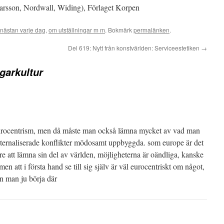
rsson, Nordwall, Widing), Förlaget Korpen
nästan varje dag
,
om utställningar m m
. Bokmärk
permalänken
.
Del 619: Nytt från konstvärlden: Serviceestetiken
→
agarkultur
ll eurocentrism, men då måste man också lämna mycket av vad man
externaliserade konflikter mödosamt uppbyggda. som europe är det
are att lämna sin del av världen, möjligheterna är oändliga, kanske
men att i första hand se till sig själv är väl eurocentriskt om något,
n man ju börja där