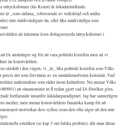
la uttrycksformer (läs Konst) är åskådarinriktade.
rmer är _som sådana_ (oberoende av verkshöjd och andra
er) inte märkvärdigare än, eller lika märkvärdiga som
rmer.
nstvärlden att inlemma även deltagarstyrda uttrycksformer i
tt IA anstränger sig för att vara politiskt korrekta men att vi
ikter än konstvärlden.
ss särskilt i den vägen, vi _är_ lika politiskt korrekta som Vilks
r precis det som förväntas av en samtidsmedveten konstnär. Vad
ktoritära maktstruktur som råder inom kulturlivet. Nu menar Vilks
80901) att situationister m fl redan gjort vad IA försöker göra.
betade fortfarande innanför åskådarparadigmet. Jag har sannerligen
ens medier, men menar konstvärldens fanatiska kamp för att
nsmonopol motverkar dess syften (som den ofta säger att den inte
lögn).
elationella estetiken (se kap 3 om falska profeter), där man låtsas