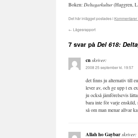
Boken:
Deltagarkultur
(Haggren, La
Det här inlägget postades i
Kommentarer 
←
Lägesrapport
7 svar på
Del 618: Delt
cn
skriver:
2008 25 september kl. 19:57
det finns ju alternativ ti
lever av, och ge upp t ex 
ju också jämförelsevis lätt
bara inte för varje enskild, 
så om man menar allvar ka
Allah ho Gaybar
skriver: