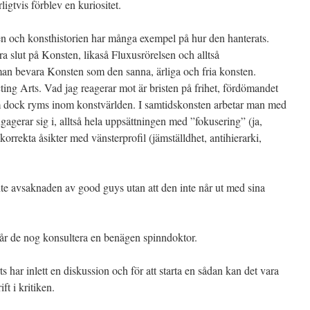
ligtvis förblev en kuriositet.
den och konsthistorien har många exempel på hur den hanterats.
ra slut på Konsten, likaså Fluxusrörelsen och alltså
ll man bevara Konsten som den sanna, ärliga och fria konsten.
ting Arts. Vad jag reagerar mot är bristen på frihet, fördömandet
som dock ryms inom konstvärlden. I samtidskonsten arbetar man med
gagerar sig i, alltså hela uppsättningen med ”fokusering” (ja,
 korrekta åsikter med vänsterprofil (jämställdhet, antihierarki,
te avsaknaden av good guys utan att den inte når ut med sina
 får de nog konsultera en benägen spinndoktor.
s har inlett en diskussion och för att starta en sådan kan det vara
ft i kritiken.