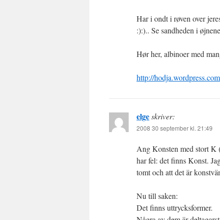
Har i ondt i røven over jer
:):).. Se sandheden i øjnen
Hør her, albinoer med man
http://hodja.wordpress.c
elge
skriver:
2008 30 september kl. 21:49
Ang Konsten med stort K (s
har fel: det finns Konst. J
tomt och att det är konstvä
Nu till saken:
Det finns uttrycksformer.
Några av dem är deltagarsty