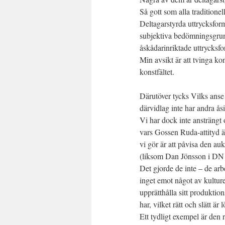
Så gott som alla traditionel
Deltagarstyrda uttrycksfo
subjektiva bedömningsgrund
åskådarinriktade uttrycksfo
Min avsikt är att tvinga ko
konstfältet.
Därutöver tycks Vilks anse a
därvidlag inte har andra ås
Vi har dock inte ansträngt o
vars Gossen Ruda-attityd ä
vi gör är att påvisa den au
(liksom Dan Jönsson i DN 0
Det gjorde de inte – de ar
inget emot något av kultur
upprätthålla sitt produktio
har, vilket rätt och slätt är 
Ett tydligt exempel är den r