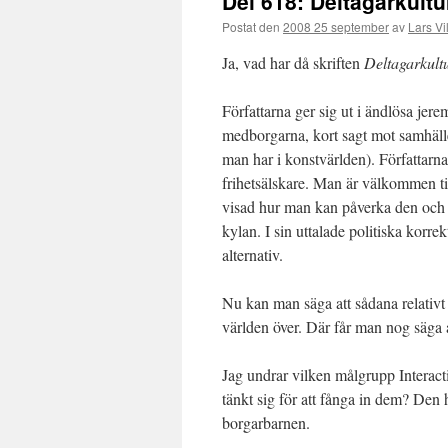
Del 618: Deltagarkultu
Postat den
2008 25 september
av
Lars Vi
Ja, vad har då skriften
Deltagarkult
Författarna ger sig ut i ändlösa jer
medborgarna, kort sagt mot samhälle
man har i konstvärlden). Författarna
frihetsälskare. Man är välkommen til
visad hur man kan påverka den och s
kylan. I sin uttalade politiska korr
alternativ.
Nu kan man säga att sådana relativt 
världen över. Där får man nog säga a
Jag undrar vilken målgrupp Interact
tänkt sig för att fånga in dem? Den 
borgarbarnen.