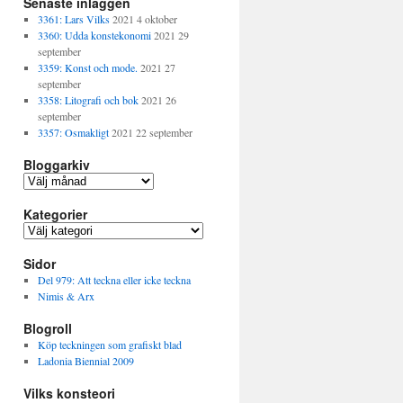
Senaste inläggen
3361: Lars Vilks
2021 4 oktober
3360: Udda konstekonomi
2021 29
september
3359: Konst och mode.
2021 27
september
3358: Litografi och bok
2021 26
september
3357: Osmakligt
2021 22 september
Bloggarkiv
B
l
Kategorier
o
g
K
g
a
a
Sidor
t
r
e
Del 979: Att teckna eller icke teckna
k
g
Nimis & Arx
i
o
v
Blogroll
r
i
Köp teckningen som grafiskt blad
e
Ladonia Biennial 2009
r
Vilks konsteori