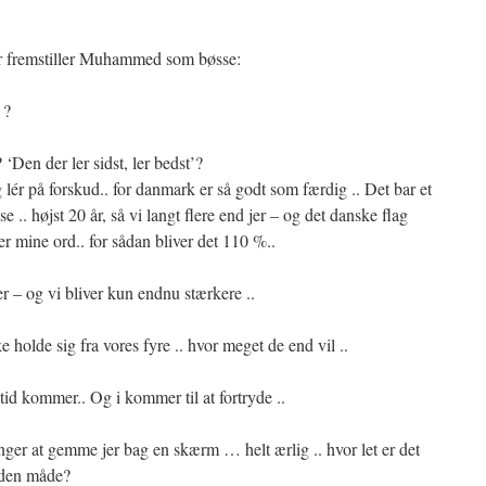
er fremstiller Muhammed som bøsse:
 ?
 ‘Den der ler sidst, ler bedst’?
lér på forskud.. for danmark er så godt som færdig .. Det bar et
se .. højst 20 år, så vi langt flere end jer – og det danske flag
jer mine ord.. for sådan bliver det 110 %..
er – og vi bliver kun endnu stærkere ..
 holde sig fra vores fyre .. hvor meget de end vil ..
 tid kommer.. Og i kommer til at fortryde ..
inger at gemme jer bag en skærm … helt ærlig .. hvor let er det
å den måde?