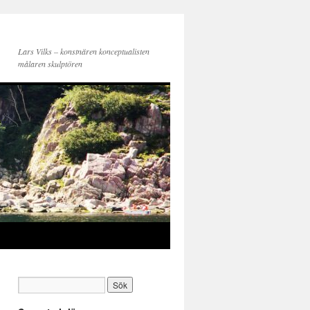
Lars Vilks – konstnären konceptualisten
målaren skulptören