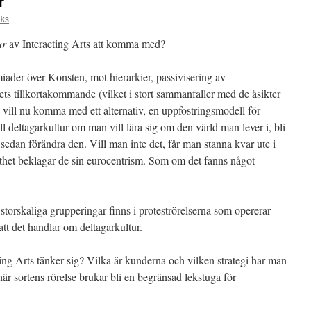
r
lks
ur
av Interacting Arts att komma med?
emiader över Konsten, mot hierarkier, passivisering av
ts tillkortakommande (vilket i stort sammanfaller med de åsikter
 vill nu komma med ett alternativ, en uppfostringsmodell för
l deltagarkultur om man vill lära sig om den värld man lever i, bli
edan förändra den. Vill man inte det, får man stanna kvar ute i
ekthet beklagar de sin eurocentrism. Som om det fanns något
storskaliga grupperingar finns i proteströrelserna som opererar
tt det handlar om deltagarkultur.
ing Arts tänker sig? Vilka är kunderna och vilken strategi har man
här sortens rörelse brukar bli en begränsad lekstuga för