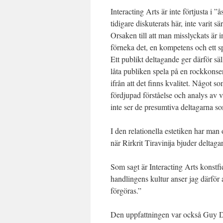
Interacting Arts är inte förtjusta i ”
tidigare diskuterats här, inte varit s
Orsaken till att man misslyckats är 
förneka det, en kompetens och ett s
Ett publikt deltagande ger därför sä
låta publiken spela på en rockkonse
ifrån att det finns kvalitet. Något s
fördjupad förståelse och analys av 
inte ser de presumtiva deltagarna so
I den relationella estetiken har man
när Rirkrit Tiravinija bjuder deltag
Som sagt är Interacting Arts konst
handlingens kultur anser jag därför
förgöras.”
Den uppfattningen var också Guy D