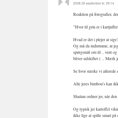
2008 26 september kl. 09:14
Reaktion på fotografier, d
”Hvor til grin er i kartjufler
Hvad er det i plejer at sige?
Og må da indrømme, at jeg 
spørgsmål om til .. vent og 
bliver udskiftet (: .. Mærk 
Se hvor stærke vi allerede 
Alle jeres bimbou’s kan ikke
Shaitan ordner jer, når den
Og typisk jer kartoffel vik
ikke lige at spille smart p