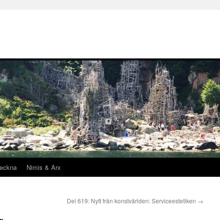
teckna
Nimis & Arx
Del 619: Nytt från konstvärlden: Serviceestetiken
→