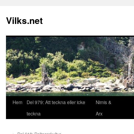
Vilks.net
Hoppa
Hem
Del 979: Att teckna eller icke
Nimis &
till
teckna
Arx
innehåll
←
Del 618: Deltagarkultur