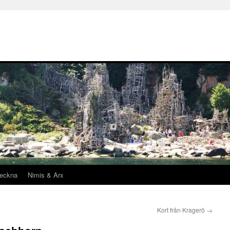
teckna
Nimis & Arx
Kort från Kragerö
→