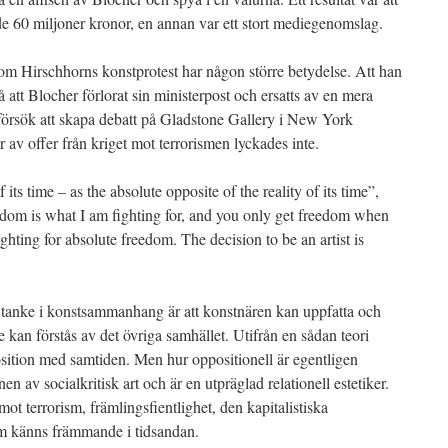
ade 60 miljoner kronor, en annan var ett stort mediegenomslag.
om Hirschhorns konstprotest har någon större betydelse. Att han
å att Blocher förlorat sin ministerpost och ersatts av en mera
örsök att skapa debatt på Gladstone Gallery i New York
r av offer från kriget mot terrorismen lyckades inte.
f its time – as the absolute opposite of the reality of its time”,
edom is what I am fighting for, and you only get freedom when
 fighting for absolute freedom. The decision to be an artist is
g tanke i konstsammanhang är att konstnären kan uppfatta och
kan förstås av det övriga samhället. Utifrån en sådan teori
position med samtiden. Men hur oppositionell är egentligen
 av socialkritisk art och är en utpräglad relationell estetiker.
t terrorism, främlingsfientlighet, den kapitalistiska
m känns främmande i tidsandan.