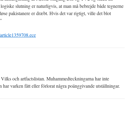
 logiske slutning er naturligvis, at man må bebrejde både tegnerne
løse pakistanere er dræbt. Hvis det var rigtigt, ville det blot
”
/article1359708.ece
 Vilks och artfactslistan. Muhammedteckningarna har inte
n har varken fått eller förlorat några poänggivande utställningar.