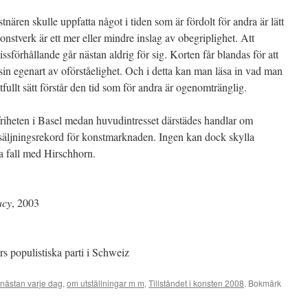
nären skulle uppfatta något i tiden som är fördolt för andra är lätt
t konstverk är ett mer eller mindre inslag av obegriplighet. Att
missförhållande går nästan aldrig för sig. Korten får blandas för att
in egenart av oförståelighet. Och i detta kan man läsa in vad man
tfullt sätt förstår den tid som för andra är ogenomtränglig.
 friheten i Basel medan huvudintresset därstädes handlar om
rsäljningsrekord för konstmarknaden. Ingen kan dock skylla
la fall med Hirschhorn.
acy
, 2003
s populistiska parti i Schweiz
nästan varje dag
,
om utställningar m m
,
Tillståndet i konsten 2008
. Bokmärk