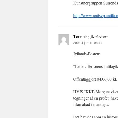
Kunstnergruppen Surrends 
http://www.antisvp.antifa.
Terrorlogik
skriver:
2008 4 juni kl. 08:41
Jyllands-Posten:
”Leder: Terrorens antilogi
Offentliggjort 04.06.08 kl.
HVIS IKKE Morgenavisen J
tegninger af en profet, ha
Islamabad i mandags.
Det hævdes som en histori