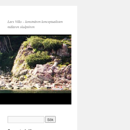
Lars Vilks – konstnären konceptualisten
målaren skulptören