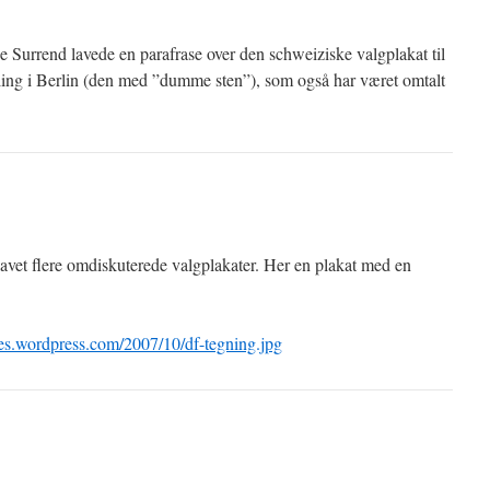
Surrend lavede en parafrase over den schweiziske valgplakat til
ling i Berlin (den med ”dumme sten”), som også har været omtalt
avet flere omdiskuterede valgplakater. Her en plakat med en
iles.wordpress.com/2007/10/df-tegning.jpg