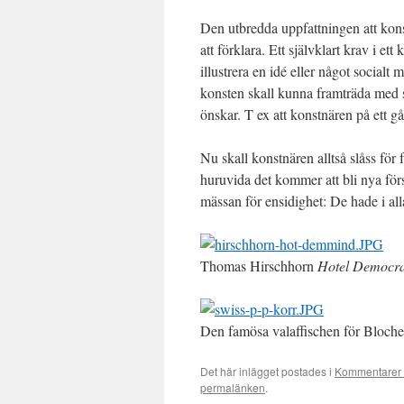
Den utbredda uppfattningen att konst
att förklara. Ett självklart krav i et
illustrera en idé eller något socialt 
konsten skall kunna framträda med s
önskar. T ex att konstnären på ett gå
Nu skall konstnären alltså slåss för
huruvida det kommer att bli nya fö
mässan för ensidighet: De hade i al
Thomas Hirschhorn
Hotel Democr
Den famösa valaffischen för Blocher
Det här inlägget postades i
Kommentarer 
permalänken
.