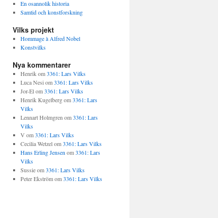
En osannolik historia
Samtid och konstforskning
Vilks projekt
Hommage à Alfred Nobel
Konstvilks
Nya kommentarer
Henrik
om
3361: Lars Vilks
Luca Nesi
om
3361: Lars Vilks
Jor-El
om
3361: Lars Vilks
Henrik Kugelberg
om
3361: Lars
Vilks
Lennart Holmgren
om
3361: Lars
Vilks
V
om
3361: Lars Vilks
Cecilia Wetzel
om
3361: Lars Vilks
Hans Erling Jensen
om
3361: Lars
Vilks
Sussie
om
3361: Lars Vilks
Peter Ekström
om
3361: Lars Vilks