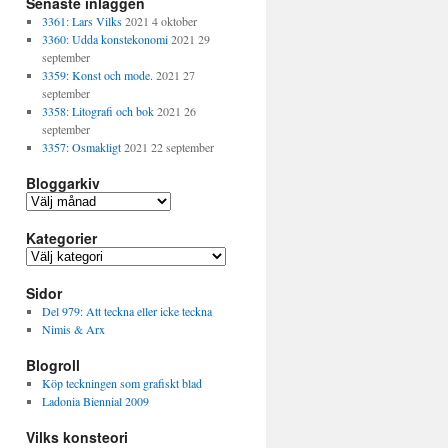
Senaste inläggen
3361: Lars Vilks
2021 4 oktober
3360: Udda konstekonomi
2021 29
september
3359: Konst och mode.
2021 27
september
3358: Litografi och bok
2021 26
september
3357: Osmakligt
2021 22 september
Bloggarkiv
B
l
Kategorier
o
g
K
g
a
a
Sidor
t
r
e
Del 979: Att teckna eller icke teckna
k
g
Nimis & Arx
i
o
v
Blogroll
r
i
Köp teckningen som grafiskt blad
e
Ladonia Biennial 2009
r
Vilks konsteori