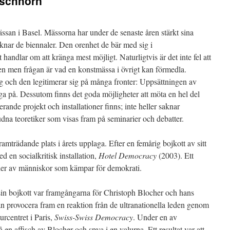
rschhorn
san i Basel. Mässorna har under de senaste åren stärkt sina
knar de biennaler. Den orenhet de bär med sig i
 handlar om att kränga mest möjligt. Naturligtvis är det inte fel att
en men frågan är vad en konstmässa i övrigt kan förmedla.
lag och den legitimerar sig på många fronter: Uppsättningen av
aga på. Dessutom finns det goda möjligheter att möta en hel del
nde projekt och installationer finns; inte heller saknar
dna teoretiker som visas fram på seminarier och debatter.
mträdande plats i årets upplaga. Efter en femårig bojkott av sitt
en socialkritisk installation,
Hotel Democracy
(2003). Ett
lder av människor som kämpar för demokrati.
 sin bojkott var framgångarna för Christoph Blocher och hans
n provocera fram en reaktion från de ultranationella leden genom
urcentret i Paris,
Swiss-Swiss Democracy
. Under en av
å en affisch av Blocher och spya i en valurna. Ett resultat var att