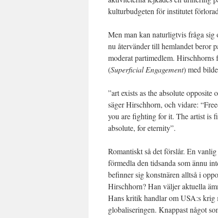
kulturbudgeten för institutet förlor
Men man kan naturligtvis fråga sig 
nu återvänder till hemlandet beror p
moderat partimedlem. Hirschhorns f
(
Superficial Engagement
) med bilde
”art exists as the absolute opposite o
säger Hirschhorn, och vidare: “Fre
you are fighting for it. The artist is
absolute, for eternity”.
Romantiskt så det förslår. En vanli
förmedla den tidsanda som ännu inte 
befinner sig konstnären alltså i op
Hirschhorn? Han väljer aktuella ämnen
Hans kritik handlar om USA:s krig mo
globaliseringen. Knappast något so