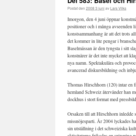
Del 583: Basel och Hi
Postat den
2008 3 juni
av
Lars Vilks
Imorgon, den 4 juni öppnar konstmäs
positioner och i många avseenden li
konstsammanhang är att det trots allt
det kommer in lite pengar i bransch
Baselmässan är den tyngsta i sitt s
konstnärer är det inte mycket att kl
nya namn. Spektakulära och provocera
avancerad diskursbildning och inbju
Thomas Hirschhorn (120) intar en fra
hemland Schweiz återvänder han med 
dockhus i stort format med pressbi
Orsaken till att Hirschhorn inledde
missnöjesparti. År 2004 lyckades ha
sin utställning i det schweiziska kult
aktiviteterna fejkades en urinering p