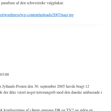
parafrase af den schweiziske valgplakat:
net/wordpress/wp-content/uploads/2007/nazi.jpg
k
 03:00
yllands-Posten den 30. september 2005 havde bragt 12
vde der ikke været noget terrorangreb mod den danske ambassade i
sk kendsgerning af i første omgang DR og TV2 og siden en