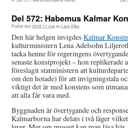
Del 572: Habemus Kalmar K
Postat den
2008 11 maj
av
Lars Vilks
Den här helgen invigdes
Kalmar Konst
kulturministern Lena Adelsohn Liljeroth
tacka henne för regeringens övertygand
senaste konstprojekt – hon replikerade 
föreslagit statministern att kulturdepar
om den hotade) för att invigningstala o
viktigt det är med konstens som utmana
att alla får vara med.
Byggnaden är övertygande och responsen
Kalmarborna har delats i två läger vilke
lever. Mer om museet kan man läsa här.