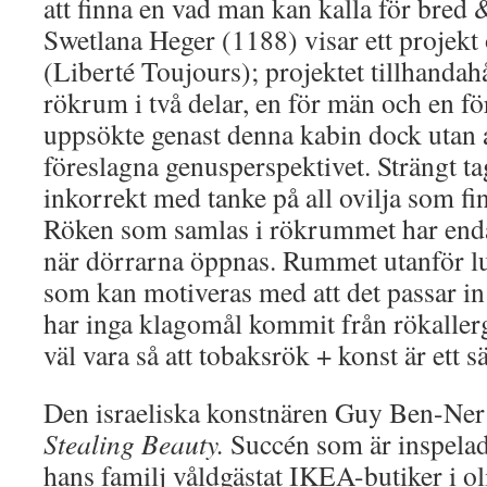
att finna en vad man kan kalla för bred 
Swetlana Heger (1188) visar ett projek
(Liberté Toujours); projektet tillhandahål
rökrum i två delar, en för män och en f
uppsökte genast denna kabin dock utan a
föreslagna genusperspektivet. Strängt tag
inkorrekt med tanke på all ovilja som fi
Röken som samlas i rökrummet har endas
när dörrarna öppnas. Rummet utanför luk
som kan motiveras med att det passar in
har inga klagomål kommit från rökaller
väl vara så att tobaksrök + konst är ett s
Den israeliska konstnären Guy Ben-Ner 
Stealing Beauty.
Succén som är inspelad
hans familj våldgästat IKEA-butiker i ol