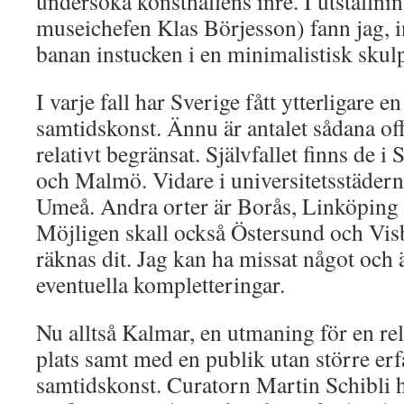
undersöka konsthallens inre. I utställni
museichefen Klas Börjesson) fann jag, in
banan instucken i en minimalistisk skulp
I varje fall har Sverige fått ytterligare en
samtidskonst. Ännu är antalet sådana off
relativt begränsat. Självfallet finns de 
och Malmö. Vidare i universitetsstäder
Umeå. Andra orter är Borås, Linköping
Möjligen skall också Östersund och Visby
räknas dit. Jag kan ha missat något och 
eventuella kompletteringar.
Nu alltså Kalmar, en utmaning för en rela
plats samt med en publik utan större erf
samtidskonst. Curatorn Martin Schibli ha