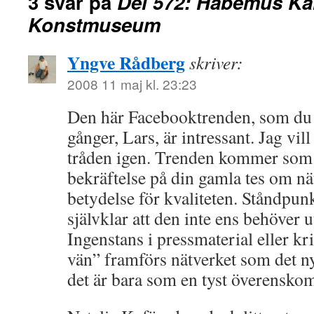
3 svar på
Del 572: Habemus Ka
Konstmuseum
Yngve Rådberg
skriver:
2008 11 maj kl. 23:23
Den här Facebooktrenden, som du s
gånger, Lars, är intressant. Jag vil
tråden igen. Trenden kommer som
bekräftelse på din gamla tes om n
betydelse för kvaliteten. Ståndpunk
självklar att den inte ens behöver u
Ingenstans i pressmaterial eller kr
vän” framförs nätverket som det nya
det är bara som en tyst överensko