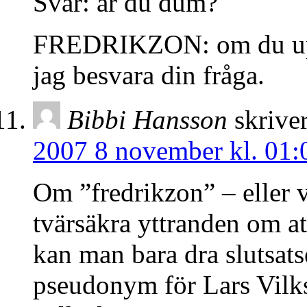
Svar: är du dum?
FREDRIKZON: om du uppg
jag besvara din fråga.
Bibbi Hansson
skriver
2007 8 november kl. 01:
Om ”fredrikzon” – eller v
tvärsäkra yttranden om at
kan man bara dra slutsats
pseudonym för Lars Vilks