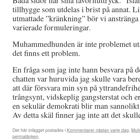
Båda sidor har sina favorituttryck. ”Isla
tillhygge som utdelas i brist på annat. 
utmattade ”kränkning” bör vi anstränga 
varierade formuleringar.
Muhammedhunden är inte problemet uta
det finns ett problem.
En fråga som jag inte hann besvara på d
chatten var huruvida jag skulle vara bered
att där försvara min syn på yttrandefrih
trångsynt, vidskeplig gangsterstat och 
en sekulär demokrati blir man sannolikt 
Av detta skäl finner jag inte att det skul
Det här inlägget postades i
Kommentarer nästan varje dag
,
Muh
permalänken
.