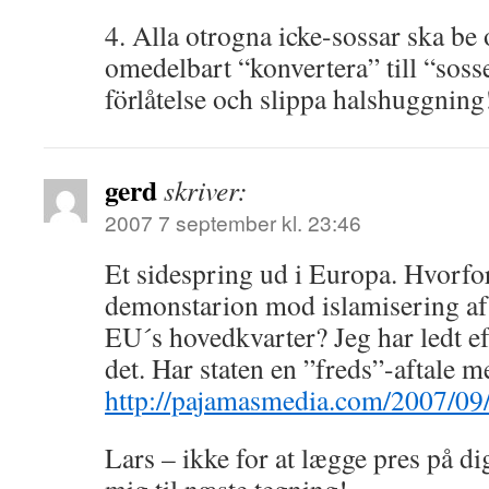
4. Alla otrogna icke-sossar ska be
omedelbart “konvertera” till “sosse
förlåtelse och slippa halshuggning
gerd
skriver:
2007 7 september kl. 23:46
Et sidespring ud i Europa. Hvorfo
demonstarion mod islamisering af
EU´s hovedkvarter? Jeg har ledt e
det. Har staten en ”freds”-aftale m
http://pajamasmedia.com/2007/09
Lars – ikke for at lægge pres på d