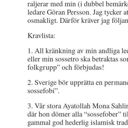
raljerar med min (i dubbel bemärke
ledare Göran Persson. Jag tycker att
osmakligt. Därför kräver jag följa
Kravlista:
1. All kränkning av min andliga l
eller min sossetro ska betraktas s
folkgrupp” och förbjudas!
2. Sverige bör upprätta en perma
sossefobi”.
3. Vår stora Ayatollah Mona Sahli
där hon dömer alla “sossefober” ti
gammal god hederlig islamisk trad