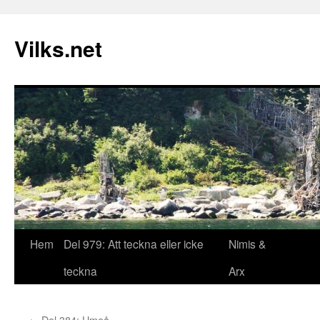
Vilks.net
Hem
Del 979: Att teckna eller icke
Nimis &
Hoppa
teckna
Arx
till
innehåll
←
Del 384: Umeå