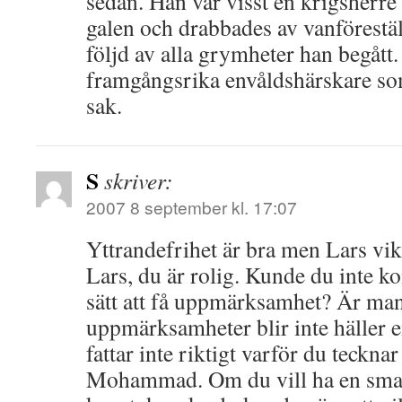
sedan. Han var visst en krigsherr
galen och drabbades av vanförestä
följd av alla grymheter han begått.
framgångsrika envåldshärskare so
sak.
S
skriver:
2007 8 september kl. 17:07
Yttrandefrihet är bra men Lars viks
Lars, du är rolig. Kunde du inte ko
sätt att få uppmärksamhet? Är man 
uppmärksamheter blir inte häller e
fattar inte riktigt varför du teckna
Mohammad. Om du vill ha en smart