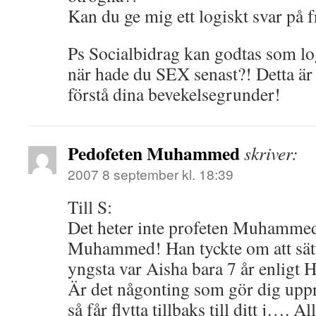
Kan du ge mig ett logiskt svar på 
Ps Socialbidrag kan godtas som log
när hade du SEX senast?! Detta är yt
förstå dina bevekelsegrunder!
Pedofeten Muhammed
skriver:
2007 8 september kl. 18:39
Till S:
Det heter inte profeten Muhammed
Muhammed! Han tyckte om att sätt
yngsta var Aisha bara 7 år enligt H
Är det någonting som gör dig uppr
så får flytta tillbaks till ditt j…. A