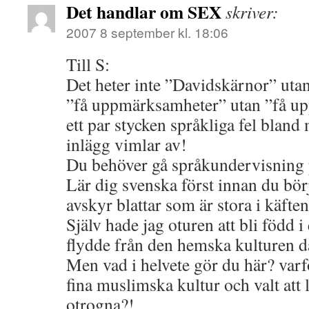
Det handlar om SEX
skriver:
2007 8 september kl. 18:06
Till S:
Det heter inte ”Davidskärnor” utan
”få uppmärksamheter” utan ”få u
ett par stycken språkliga fel blan
inlägg vimlar av!
Du behöver gå språkundervisning 
Lär dig svenska först innan du börj
avskyr blattar som är stora i käften
Själv hade jag oturen att bli född i
flydde från den hemska kulturen där
Men vad i helvete gör du här? varf
fina muslimska kultur och valt att 
otrogna?!