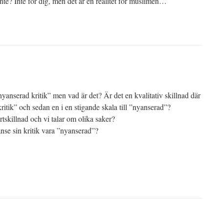
nte? Inte för dig, men det är en realitet för muslimen…
anserad kritik” men vad är det? Är det en kvalitativ skillnad där
itik” och sedan en i en stigande skala till ”nyanserad”?
tskillnad och vi talar om olika saker?
se sin kritik vara ”nyanserad”?