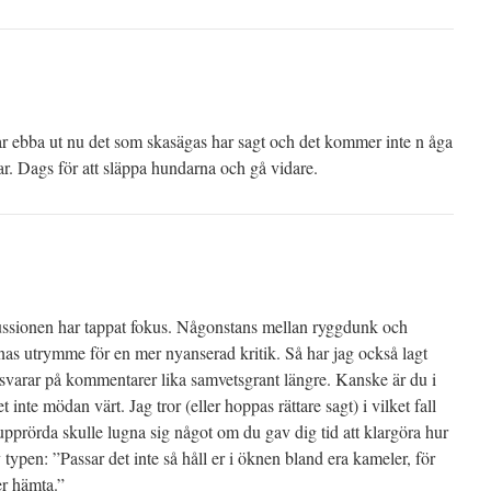
ar ebba ut nu det som skasägas har sagt och det kommer inte n åga
lar. Dags för att släppa hundarna och gå vidare.
ussionen har tappat fokus. Någonstans mellan ryggdunk och
nas utrymme för en mer nyanserad kritik. Så har jag också lagt
te svarar på kommentarer lika samvetsgrant längre. Kanske är du i
t inte mödan värt. Jag tror (eller hoppas rättare sagt) i vilket fall
upprörda skulle lugna sig något om du gav dig tid att klargöra hur
av typen: ”Passar det inte så håll er i öknen bland era kameler, för
ler hämta.”