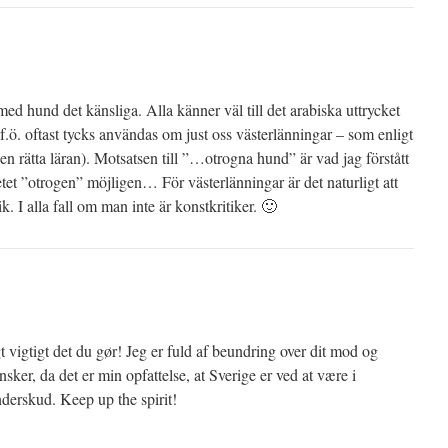
 hund det känsliga. Alla känner väl till det arabiska uttrycket
.ö. oftast tycks användas om just oss västerlänningar – som enligt
en rätta läran). Motsatsen till ”…otrogna hund” är vad jag förstått
tet ”otrogen” möjligen… För västerlänningar är det naturligt att
. I alla fall om man inte är konstkritiker. 🙂
gt vigtigt det du gør! Jeg er fuld af beundring over dit mod og
ensker, da det er min opfattelse, at Sverige er ved at være i
derskud. Keep up the spirit!