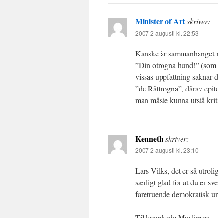
Minister of Art
skriver:
2007 2 augusti kl. 22:53
Kanske är sammanhanget med
”Din otrogna hund!” (som f
vissas uppfattning saknar d
”de Rättrogna”, därav epite
man måste kunna utstå kritik
Kenneth
skriver:
2007 2 augusti kl. 23:10
Lars Vilks, det er så utroli
særligt glad for at du er sv
faretruende demokratisk un
Til krænkede Muslimer: