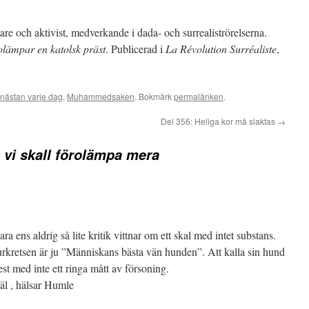
re och aktivist, medverkande i dada- och surrealiströrelserna.
olämpar en katolsk präst
. Publicerad i
La Révolution Surréaliste
,
nästan varje dag
,
Muhammedsaken
. Bokmärk
permalänken
.
Del 356: Heliga kor må slaktas
→
 vi skall förolämpa mera
ra ens aldrig så lite kritik vittnar om ett skal med intet substans.
turkretsen är ju ”Människans bästa vän hunden”. Att kalla sin hund
t med inte ett ringa mått av försoning.
äl , hälsar Humle