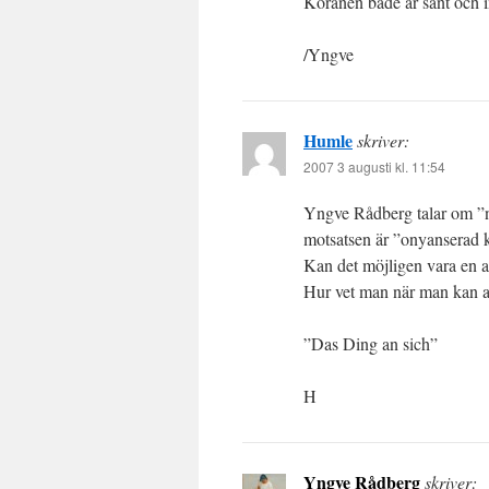
Koranen både är sant och i
/Yngve
Humle
skriver:
2007 3 augusti kl. 11:54
Yngve Rådberg talar om ”ny
motsatsen är ”onyanserad kr
Kan det möjligen vara en ar
Hur vet man när man kan an
”Das Ding an sich”
H
Yngve Rådberg
skriver: