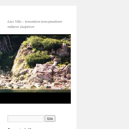
Lars Vilks – konstnären konceptualisten
målaren skulptören