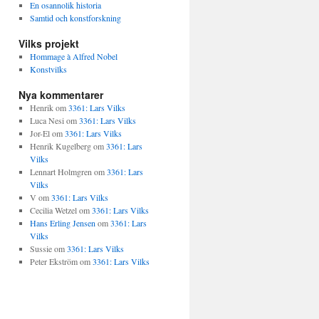
En osannolik historia
Samtid och konstforskning
Vilks projekt
Hommage à Alfred Nobel
Konstvilks
Nya kommentarer
Henrik
om
3361: Lars Vilks
Luca Nesi
om
3361: Lars Vilks
Jor-El
om
3361: Lars Vilks
Henrik Kugelberg
om
3361: Lars
Vilks
Lennart Holmgren
om
3361: Lars
Vilks
V
om
3361: Lars Vilks
Cecilia Wetzel
om
3361: Lars Vilks
Hans Erling Jensen
om
3361: Lars
Vilks
Sussie
om
3361: Lars Vilks
Peter Ekström
om
3361: Lars Vilks