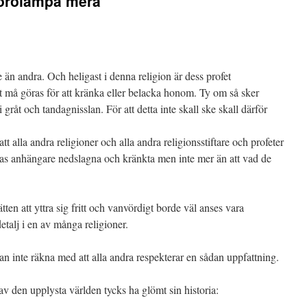
 förolämpa mera
e än andra. Och heligast i denna religion är dess profet
 må göras för att kränka eller belacka honom. Ty om så sker
råt och tandagnisslan. För att detta inte skall ske skall därför
 alla andra religioner och alla andra religionsstiftare och profeter
essas anhängare nedslagna och kränkta men inte mer än att vad de
tten att yttra sig fritt och vanvördigt borde väl anses vara
detalj i en av många religioner.
an inte räkna med att alla andra respekterar en sådan uppfattning.
v den upplysta världen tycks ha glömt sin historia: