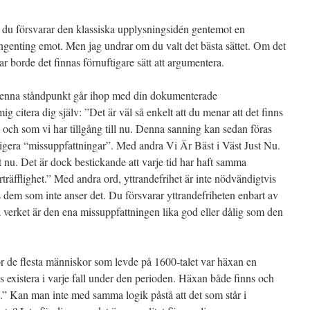
 du försvarar den klassiska upplysningsidén gentemot en
 ingenting emot. Men jag undrar om du valt det bästa sättet. Om det
r borde det finnas förnuftigare sätt att argumentera.
denna ståndpunkt går ihop med din dokumenterade
ig citera dig själv: ”Det är väl så enkelt att du menar att det finns
 och som vi har tillgång till nu. Denna sanning kan sedan föras
rrigera “missuppfattningar”. Med andra Vi Är Bäst i Väst Just Nu.
 nu. Det är dock bestickande att varje tid har haft samma
träfflighet.” Med andra ord, yttrandefrihet är inte nödvändigtvis
hos dem som inte anser det. Du försvarar yttrandefriheten enbart av
va verket är den ena missuppfattningen lika god eller dålig som den
ör de flesta människor som levde på 1600-talet var häxan en
as existera i varje fall under den perioden. Häxan både finns och
oss.” Kan man inte med samma logik påstå att det som står i