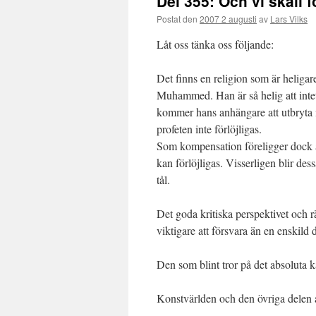
Del 355: Och vi skall
Postat den
2007 2 augusti
av
Lars Vilks
Låt oss tänka oss följande:
Det finns en religion som är heligar
Muhammed. Han är så helig att intet
kommer hans anhängare att utbryta i g
profeten inte förlöjligas.
Som kompensation föreligger dock att
kan förlöjligas. Visserligen blir d
tål.
Det goda kritiska perspektivet och rä
viktigare att försvara än en enskild 
Den som blint tror på det absoluta k
Konstvärlden och den övriga delen a