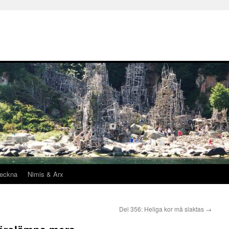
teckna
Nimis & Arx
Del 356: Heliga kor må slaktas
→