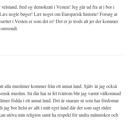
r velstand, fred og demokrati i Vesten! Jeg går ud fra at i bor i
 Læs nogle bøger! Lær noget om Europæisk historie! Forsøg at
esættet i Vesten er som det er! Det er jo trods alt jer der kommer
e omvendt.
tt alla muslimer kommer från ett annat land. Själv är jag också
 svensk muslim. Så där har ni fel tvärtom blir jag varmt välkomnad
limer födda i ett annat land. Det är snarare ni som har fördomar
h jag bor helst av allt i mitt eget land där det som sagt råder
 kan utöva min religion samt ha respekt för andra människor och