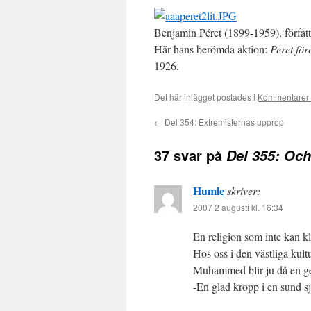
Benjamin Péret (1899-1959), författa
Här hans berömda aktion:
Peret för
1926.
Det här inlägget postades i
Kommentarer 
←
Del 354: Extremisternas upprop
37 svar på
Del 355: Och
Humle
skriver:
2007 2 augusti kl. 16:34
En religion som inte kan kla
Hos oss i den västliga kul
Muhammed blir ju då en ges
-En glad kropp i en sund sj