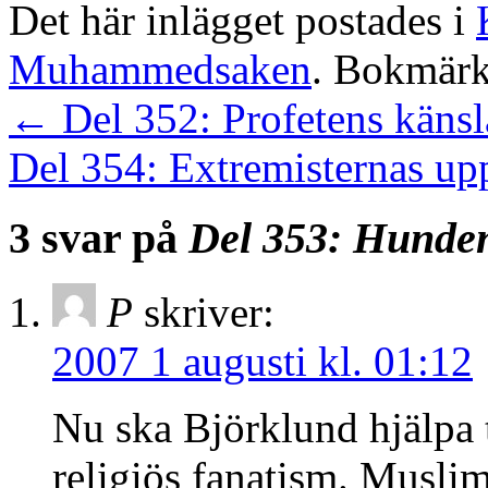
Det här inlägget postades i
Muhammedsaken
. Bokmär
←
Del 352: Profetens känsl
Del 354: Extremisternas u
3 svar på
Del 353: Hunden
P
skriver:
2007 1 augusti kl. 01:12
Nu ska Björklund hjälpa ti
religiös fanatism. Muslim