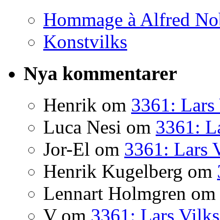
Hommage à Alfred No
Konstvilks
Nya kommentarer
Henrik
om
3361: Lars 
Luca Nesi
om
3361: La
Jor-El
om
3361: Lars 
Henrik Kugelberg
om
Lennart Holmgren
o
V
om
3361: Lars Vilks