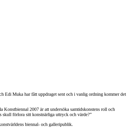
och Edi Muka har fått uppdraget sent och i vanlig ordning kommer det
lla Konstbiennal 2007 är att undersöka samtidskonstens roll och
s skull förlora sitt konstnärliga uttryck och värde?”
konstvärldens biennal- och galleripublik.