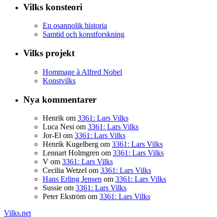
Vilks konsteori
En osannolik historia
Samtid och konstforskning
Vilks projekt
Hommage à Alfred Nobel
Konstvilks
Nya kommentarer
Henrik
om
3361: Lars Vilks
Luca Nesi
om
3361: Lars Vilks
Jor-El
om
3361: Lars Vilks
Henrik Kugelberg
om
3361: Lars Vilks
Lennart Holmgren
om
3361: Lars Vilks
V
om
3361: Lars Vilks
Cecilia Wetzel
om
3361: Lars Vilks
Hans Erling Jensen
om
3361: Lars Vilks
Sussie
om
3361: Lars Vilks
Peter Ekström
om
3361: Lars Vilks
Vilks.net