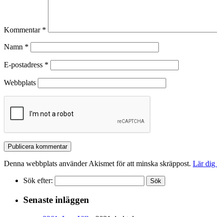
Kommentar
*
Namn
*
E-postadress
*
Webbplats
Denna webbplats använder Akismet för att minska skräppost.
Lär dig
Sök efter:
Senaste inläggen