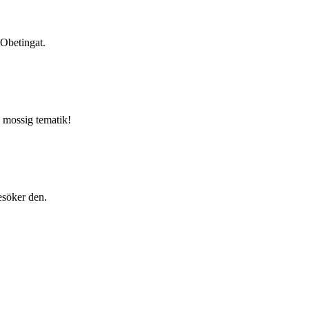
 Obetingat.
n mossig tematik!
esöker den.