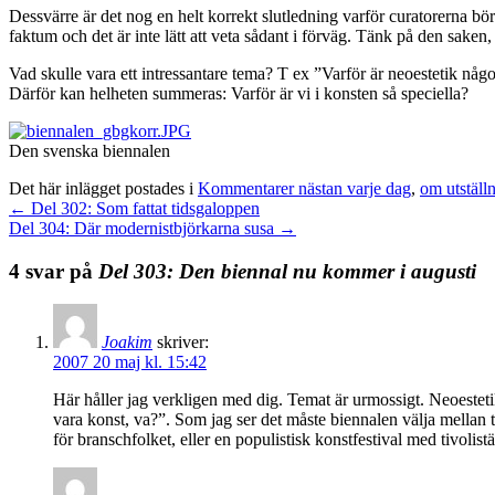
Dessvärre är det nog en helt korrekt slutledning varför curatorerna bö
faktum och det är inte lätt att veta sådant i förväg. Tänk på den saken
Vad skulle vara ett intressantare tema? T ex ”Varför är neoestetik n
Därför kan helheten summeras: Varför är vi i konsten så speciella?
Den svenska biennalen
Det här inlägget postades i
Kommentarer nästan varje dag
,
om utställ
←
Del 302: Som fattat tidsgaloppen
Del 304: Där modernistbjörkarna susa
→
4 svar på
Del 303: Den biennal nu kommer i augusti
Joakim
skriver:
2007 20 maj kl. 15:42
Här håller jag verkligen med dig. Temat är urmossigt. Neoestetik 
vara konst, va?”. Som jag ser det måste biennalen välja mellan 
för branschfolket, eller en populistisk konstfestival med tivolis