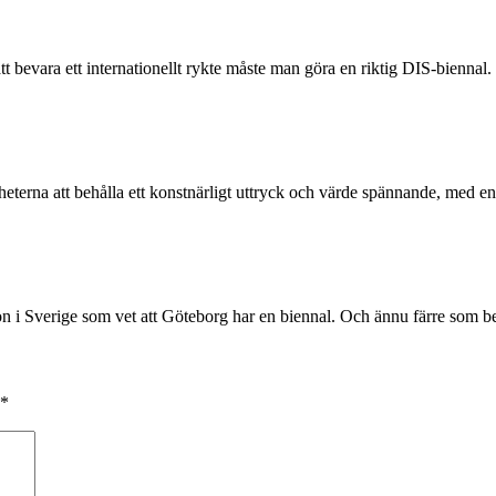
t bevara ett internationellt rykte måste man göra en riktig DIS-biennal.
gheterna att behålla ett konstnärligt uttryck och värde spännande, med e
gon i Sverige som vet att Göteborg har en biennal. Och ännu färre som b
*