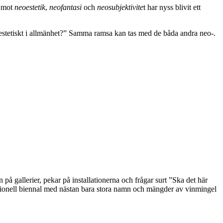
n mot
neoestetik
,
neofantasi
och
neosubjektivite
t har nyss blivit ett
 estetiskt i allmänhet?” Samma ramsa kan tas med de båda andra neo-.
på gallerier, pekar på installationerna och frågar surt ”Ska det här
rnationell biennal med nästan bara stora namn och mängder av vinmingel