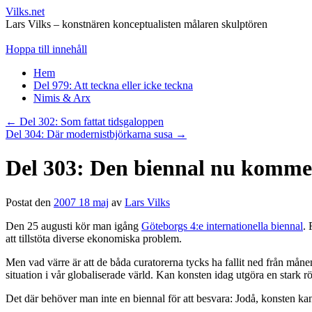
Vilks.net
Lars Vilks – konstnären konceptualisten målaren skulptören
Hoppa till innehåll
Hem
Del 979: Att teckna eller icke teckna
Nimis & Arx
←
Del 302: Som fattat tidsgaloppen
Del 304: Där modernistbjörkarna susa
→
Del 303: Den biennal nu kommer
Postat den
2007 18 maj
av
Lars Vilks
Den 25 augusti kör man igång
Göteborgs 4:e internationella biennal
. 
att tillstöta diverse ekonomiska problem.
Men vad värre är att de båda curatorerna tycks ha fallit ned från mån
situation i vår globaliserade värld. Kan konsten idag utgöra en stark rös
Det där behöver man inte en biennal för att besvara: Jodå, konsten kan