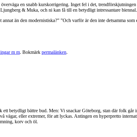
r överväga en snabb kurskorrigering. Inget fel i det, trendförskjutninge
, Ljungberg & Muka, och ni kan få till en betydligt intressantare biennal.
ågot annat än den modernistiska?” ”Och varför är den inte detsamma som
ningar m m
. Bokmärk
permalänken
.
ett betydligt bättre bud. Men: Vi snackar Göteborg, stan där folk går in 
två vägar, eller extremer, för att lyckas. Antingen en hyperpretto inte
tämning, korv och öl.