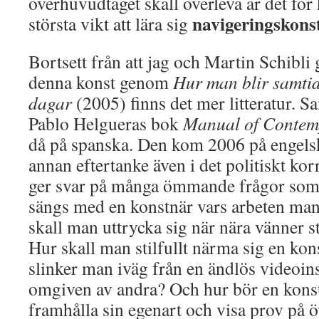
överhuvudtaget skall överleva är det för 
navigeringskons
största vikt att lära sig
Bortsett från att jag och Martin Schibli gi
denna konst genom
Hur man blir samtid
dagar
(2005) finns det mer litteratur. 
Pablo Helgueras bok
Manual of Contem
då på spanska. Den kom 2006 på engelsk
annan eftertanke även i det politiskt ko
ger svar på många ömmande frågor som 
sängs med en konstnär vars arbeten man
skall man uttrycka sig när nära vänner st
Hur skall man stilfullt närma sig en ko
slinker man iväg från en ändlös videoins
omgiven av andra? Och hur bör en konst
framhålla sin egenart och visa prov på 