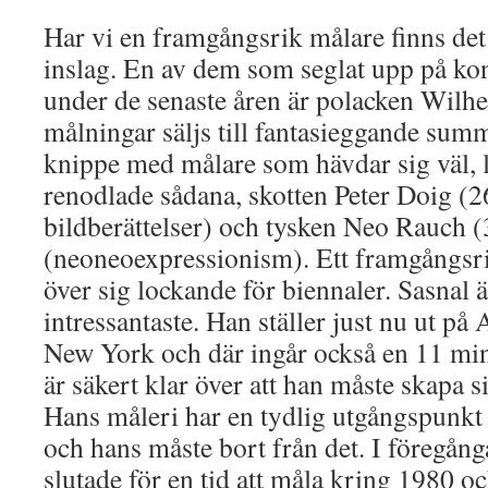
Har vi en framgångsrik målare finns de
inslag. En av dem som seglat upp på ko
under de senaste åren är polacken Wilh
målningar säljs till fantasieggande summ
knippe med målare som hävdar sig väl, 
renodlade sådana, skotten Peter Doig (2
bildberättelser) och tysken Neo Rauch 
(neoneoexpressionism). Ett framgångsri
över sig lockande för biennaler. Sasnal 
intressantaste. Han ställer just nu ut på
New York och där ingår också en 11 min
är säkert klar över att han måste skapa si
Hans måleri har en tydlig utgångspunk
och hans måste bort från det. I föregån
slutade för en tid att måla kring 1980 oc