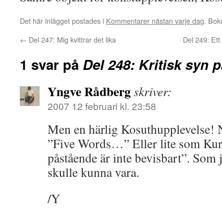
Det här inlägget postades i
Kommentarer nästan varje dag
. Bo
←
Del 247: Mig kvittrar det lika
Del 249: Ett 
1 svar på
Del 248: Kritisk syn p
Yngve Rådberg
skriver:
2007 12 februari kl. 23:58
Men en härlig Kosuthupplevelse! N
”Five Words…” Eller lite som Kur
påstående är inte bevisbart”. Som j
skulle kunna vara.
/Y