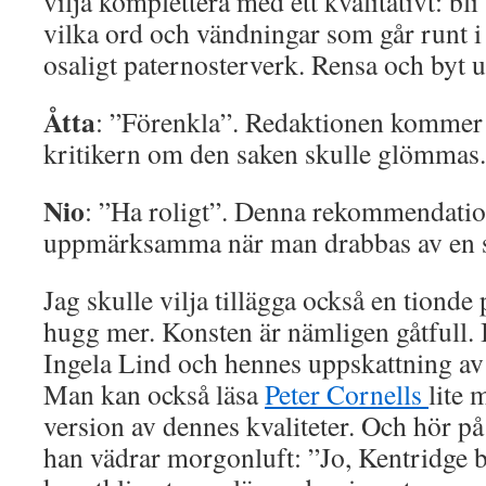
vilja komplettera med ett kvalitativt: b
vilka ord och vändningar som går runt i
osaligt paternosterverk. Rensa och byt u
Åtta
: ”Förenkla”. Redaktionen kommer 
kritikern om den saken skulle glömmas.
Nio
: ”Ha roligt”. Denna rekommendatio
uppmärksamma när man drabbas av en s
Jag skulle vilja tillägga också en tiond
hugg mer. Konsten är nämligen gåtfull. 
Ingela Lind och hennes uppskattning av
Man kan också läsa
Peter Cornells
lite 
version av dennes kvaliteter. Och hör p
han vädrar morgonluft: ”Jo, Kentridge br