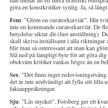
han menar att ett mera drastiskt bildsprå
göra en konstkritiker synlig. Ja, så lång
Fem
: ”Glöm en curatorkarriär”. Här tv
inte en kommande curatorkarriär. De fle
betydelse siktar dit (fast anställning). D
skall skriva inställsamt i alla riktningar
blir man så ointressant att man kan glö
Slå ned på lämpligt byte för att göra dig
obekväm kritiker rankas högre än en b
Sex
: ”Det finns inget redovisningstvång
det är inte nödvändigt att fylla sitt lil
faktauppräkningar.
Sju
: ”Läs mycket”. Forsberg ger ett kvant