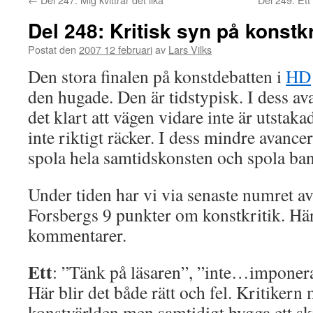
Del 248: Kritisk syn på konstkr
Postat den
2007 12 februari
av
Lars Vilks
Den stora finalen på konstdebatten i
HD
den hugade. Den är tidstypisk. I dess a
det klart att vägen vidare inte är utstaka
inte riktigt räcker. I dess mindre avance
spola hela samtidskonsten och spola band
Under tiden har vi via senaste numret av 
Forsbergs 9 punkter om konstkritik. Här
kommentarer.
Ett
: ”Tänk på läsaren”, ”inte…imponera
Här blir det både rätt och fel. Kritiker
konstvärlden men samtidigt bygga ett sk