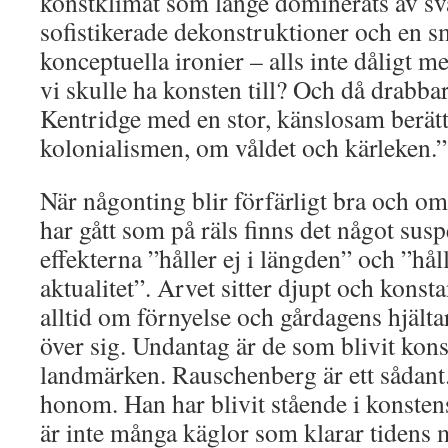
konstklimat som länge dominerats av sva
sofistikerade dekonstruktioner och en s
konceptuella ironier – alls inte dåligt m
vi skulle ha konsten till? Och då drabba
Kentridge med en stor, känslosam berätt
kolonialismen, om våldet och kärleken.”
När någonting blir förfärligt bra och om 
har gått som på räls finns det något susp
effekterna ”håller ej i längden” och ”håll
aktualitet”. Arvet sitter djupt och konst
alltid om förnyelse och gårdagens hjälta
över sig. Undantag är de som blivit kons
landmärken. Rauschenberg är ett sådant.
honom. Han har blivit stående i konsten
är inte många käglor som klarar tidens 