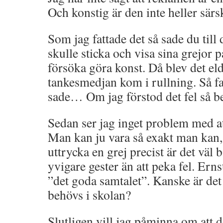
Och konstig är den inte heller sär
Som jag fattade det så sade du till 
skulle sticka och visa sina grejor p
försöka göra konst. Då blev det el
tankesmedjan kom i rullning. Så fa
sade… Om jag förstod det fel så be
Sedan ser jag inget problem med a
Man kan ju vara så exakt man kan
uttrycka en grej precist är det väl b
yvigare gester än att peka fel. Ern
”det goda samtalet”. Kanske är det 
behövs i skolan?
Slutligen vill jag påminna om att d