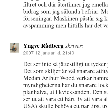
filtret och där återfinner jag emell
bidrag som jag sålunda befriar. Me
förseningar. Maskinen påstår sig k
avspamming men hittills har det va
Yngve Rådberg
skriver:
2007 12 januari kl. 21:40
Det ser inte så jättestiligt ut tycke
Det som skiljer är väl snarare attit
Medan Arthur Wood verkar hamnat
myndigheterna har du snarare locka
planhalva, ut i kvicksanden. Den 
ser ut att vara ett hårt liv att vara 
USA) skulle behöva ett par tips, tro