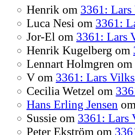
Henrik
om
3361: Lars 
Luca Nesi
om
3361: La
Jor-El
om
3361: Lars 
Henrik Kugelberg
om
Lennart Holmgren
o
V
om
3361: Lars Vilks
Cecilia Wetzel
om
336
Hans Erling Jensen
o
Sussie
om
3361: Lars 
Peter Ekström
om
3361