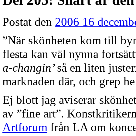
Del 205: Snart är den
Postat den
2006 16 decemb
”När skönheten kom till byn
flesta kan väl nynna fortsä
a-changin’
så en liten just
marknaden där, och grep he
Ej blott jag aviserar skönhe
av ”fine art”. Konstkritiker
Artforum
från LA om konce