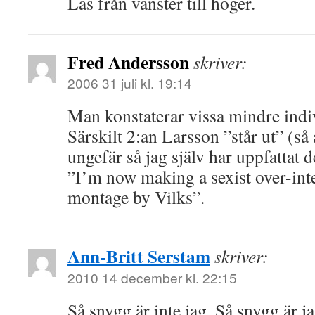
Läs från vänster till höger.
Fred Andersson
skriver:
2006 31 juli kl. 19:14
Man konstaterar vissa mindre indiv
Särskilt 2:an Larsson ”står ut” (så 
ungefär så jag själv har uppfattat 
”I’m now making a sexist over-inte
montage by Vilks”.
Ann-Britt Serstam
skriver:
2010 14 december kl. 22:15
Så snygg är inte jag. Så snygg är ja