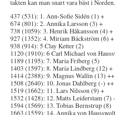
takten kan man snart vara bäst i Norden
437 (531): 1. Ann-Sofie Sidén (1) +
674 (801): 2. Annika Larsson (3) +
738 (1059): 3. Henrik Håkansson (4) +
927 (1352): 4. Miriam Bäckström (6) +
938 (914): 5 Clay Ketter (2)
1120 (1910): 6 Carl Michael von Hauss
1189 (1195): 7. Maria Friberg (5)
1403 (1597): 8. Maria Lindberg (12) +
1414 (2388): 9. Magnus Wallin (13) ++
1508 (2640): 10. Jonas Dahlberg (-) ++
1519 (1662): 11. Lars Nilsson (9) +
1532 (1428): 12. Matts Leiderstam (7) 
1594 (1569): 13. Tobias Bernstrup (8)
1663 (1559): 14. Annika von Hausswolf