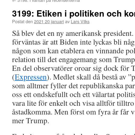
3199: Etiken i politiken och k
Postat den
2021 20 januari
av
Lars Vilks
Så blev det en ny amerikansk president
förväntas är att Biden inte lyckas bli n
någon som kan etablera en vinnande poli
relation till det engagemang som Trum
En del observatörer oroar sig dock för
(
Expressen
). Medlet skall då bestå av ”
som alltmer fyller det republikanska part
oss ett ondskefullt och ett välartat politi
vara lite för enkelt och visa alltför tilltr
åstadkomma. Men först om fyra år får v
mer Trump.