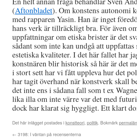
En helt annan fråga behandlar Sven An
(
Aftonbladet
). Om konstens autonomi k
med rapparen Yasin. Han är inget före
hans verk är tillräckligt bra. För även
uppfattningar om etiska brister är det sv
sådant som inte kan undgå att uppfatta
estetiska kvaliteter. I det här fallet har ja
konstnären blir historisk så här är det 
i stort sett har vi fått uppleva hur det po
har tagit överhand när konstverk skall b
det inte ens i sådana fall som t ex Wagn
lika illa om inte värre var det med futu
dock har klarat sig hyggligt. Ett klart do
Det här inlägget postades i
konstteori
,
politik
. Bokmärk
permalä
←
3198: I väntan på recensenterna