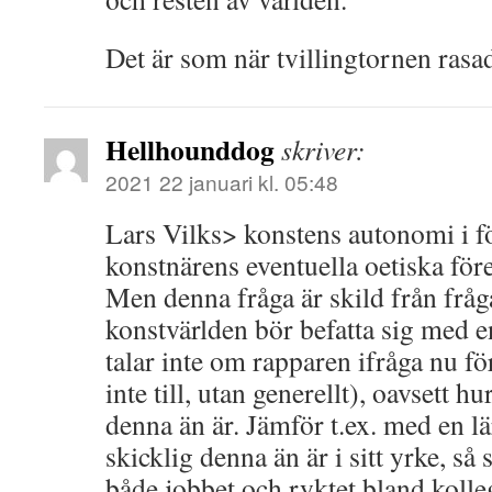
Det är som när tvillingtornen rasade
Hellhounddog
skriver:
2021 22 januari kl. 05:48
Lars Vilks> konstens autonomi i fö
konstnärens eventuella oetiska för
Men denna fråga är skild från frå
konstvärlden bör befatta sig med e
talar inte om rapparen ifråga nu f
inte till, utan generellt), oavsett hu
denna än är. Jämför t.ex. med en l
skicklig denna än är i sitt yrke, så
både jobbet och ryktet bland kolleg