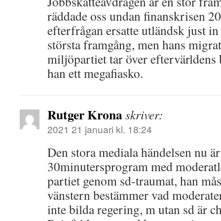
Jobbskatteavdragen är en stor fr
räddade oss undan finanskrisen 2
efterfrågan ersatte utländsk just in
största framgång, men hans migra
miljöpartiet tar över eftervärldens 
han ett megafiasko.
Rutger Krona
skriver:
2021 21 januari kl. 18:24
Den stora mediala händelsen nu är
30minutersprogram med moderatle
partiet genom sd-traumat, han måst
vänstern bestämmer vad moderater
inte bilda regering, m utan sd är c