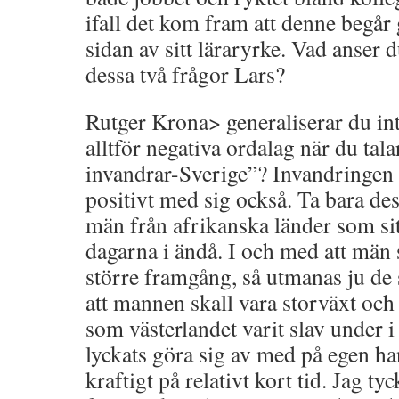
ifall det kom fram att denne begår 
sidan av sitt läraryrke. Vad anser
dessa två frågor Lars?
Rutger Krona> generaliserar du in
alltför negativa ordalag när du ta
invandrar-Sverige”? Invandringen 
positivt med sig också. Ta bara de
män från afrikanska länder som sit
dagarna i ändå. I och med att män 
större framgång, så utmanas ju de
att mannen skall vara storväxt oc
som västerlandet varit slav under i 
lyckats göra sig av med på egen h
kraftigt på relativt kort tid. Jag tyc