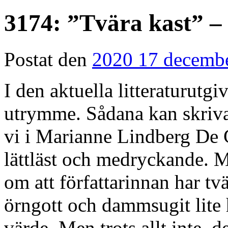
3174: ”Tvära kast” –
Postat den
2020 17 decemb
I den aktuella litteraturutg
utrymme. Sådana kan skrivas 
vi i Marianne Lindberg De 
lättläst och medryckande. 
om att författarinnan har tv
örngott och dammsugit lite 
värde. Men trots allt inte, de