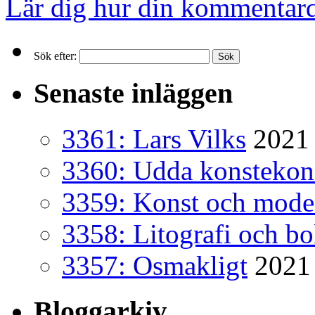
Lär dig hur din kommentard
Sök efter:
Senaste inläggen
3361: Lars Vilks
2021 
3360: Udda konsteko
3359: Konst och mode
3358: Litografi och b
3357: Osmakligt
2021
Bloggarkiv