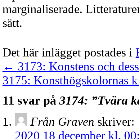
marginaliserade. Litteratur
sätt.
Det här inlägget postades i
←
3173: Konstens och dess
3175: Konsthögskolornas k
11 svar på
3174: ”Tvära k
Från Graven
skriver:
2020 18 december kl. 00