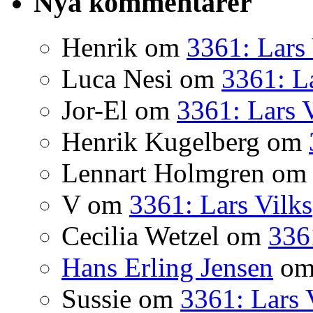
Nya kommentarer
Henrik
om
3361: Lars 
Luca Nesi
om
3361: La
Jor-El
om
3361: Lars 
Henrik Kugelberg
om
Lennart Holmgren
o
V
om
3361: Lars Vilks
Cecilia Wetzel
om
336
Hans Erling Jensen
o
Sussie
om
3361: Lars 