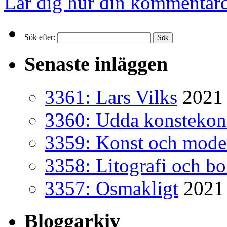
Lär dig hur din kommentard
Sök efter:
Senaste inläggen
3361: Lars Vilks
2021 
3360: Udda konsteko
3359: Konst och mode
3358: Litografi och b
3357: Osmakligt
2021
Bloggarkiv