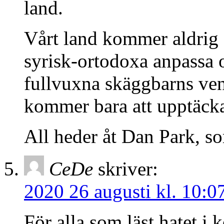
land.
Vårt land kommer aldrig at
syrisk-ortodoxa anpassa os
fullvuxna skäggbarns ven
kommer bara att upptäcka 
All heder åt Dan Park, so
CeDe
skriver:
2020 26 augusti kl. 10:0
För alla som läst hatet i