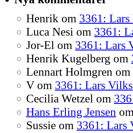
Henrik
om
3361: Lars 
Luca Nesi
om
3361: La
Jor-El
om
3361: Lars 
Henrik Kugelberg
om
Lennart Holmgren
o
V
om
3361: Lars Vilks
Cecilia Wetzel
om
336
Hans Erling Jensen
o
Sussie
om
3361: Lars 