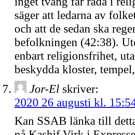
inget tvång får råda i rel
säger att ledarna av folk
och att de sedan ska re
befolkningen (42:38). Utö
enbart religionsfrihet, u
beskydda kloster, tempel
Jor-El
skriver:
2020 26 augusti kl. 15:5
Kan SSAB länka till detta
på Kashif Virk i Expresse