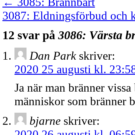
←
3085: Brännbart
3087: Eldningsförbud och 
12 svar på
3086: Värsta b
Dan Park
skriver:
2020 25 augusti kl. 23:5
Ja när man bränner vissa 
människor som bränner b
bjarne
skriver:
2020 26 augusti kl. 06:5