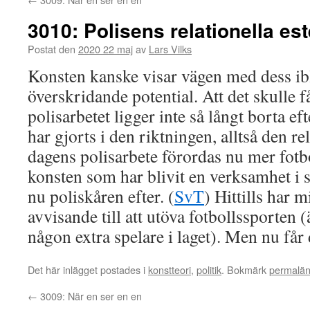
3010: Polisens relationella est
Postat den
2020 22 maj
av
Lars Vilks
Konsten kanske visar vägen med dess 
överskridande potential. Att det skulle 
polisarbetet ligger inte så långt borta ef
har gjorts i den riktningen, alltså den rel
dagens polisarbete förordas nu mer fotb
konsten som har blivit en verksamhet i s
nu poliskåren efter. (
SvT
) Hittills har m
avvisande till att utöva fotbollssporten 
någon extra spelare i laget). Men nu får 
Det här inlägget postades i
konstteori
,
politik
. Bokmärk
permalä
←
3009: När en ser en en