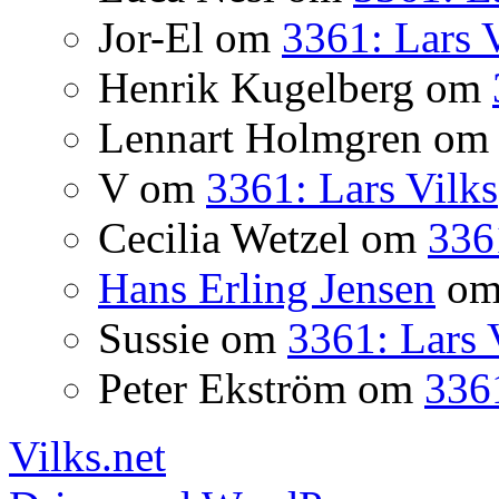
Jor-El
om
3361: Lars 
Henrik Kugelberg
om
Lennart Holmgren
o
V
om
3361: Lars Vilks
Cecilia Wetzel
om
336
Hans Erling Jensen
o
Sussie
om
3361: Lars 
Peter Ekström
om
3361
Vilks.net