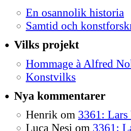
En osannolik historia
Samtid och konstforsk
Vilks projekt
Hommage à Alfred No
Konstvilks
Nya kommentarer
Henrik
om
3361: Lars 
Luca Nesi
om
3361: La