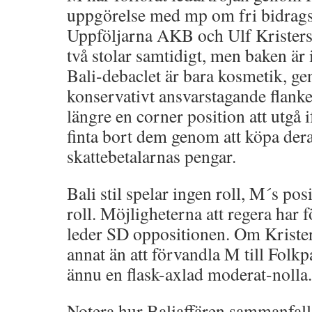
uppgörelse med mp om fri bidrags
Uppföljarna AKB och Ulf Kristerss
två stolar samtidigt, men baken är i
Bali-debaclet är bara kosmetik, ge
konservativt ansvarstagande flanke
längre en corner position att utgå 
finta bort dem genom att köpa dera
skattebetalarnas pengar.
Bali stil spelar ingen roll, M´s pos
roll. Möjligheterna att regera har f
leder SD oppositionen. Om Krister
annat än att förvandla M till Folk
ännu en flask-axlad moderat-nolla.
Notera hur Baliaffären sammanfall