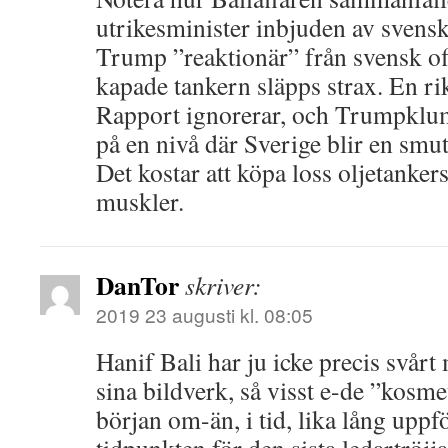
utrikesminister inbjuden av svensk
Trump ”reaktionär” från svensk off
kapade tankern släpps strax. En ri
Rapport ignorerar, och Trumpklum
på en nivå där Sverige blir en smut
Det kostar att köpa loss oljetanke
muskler.
DanTor
skriver:
2019 23 augusti kl. 08:05
Hanif Bali har ju icke precis svårt
sina bildverk, så visst e-de ”kosme
början om-än, i tid, lika lång uppf