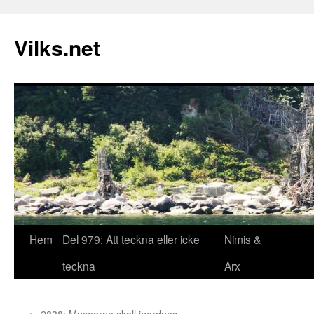
Vilks.net
Hoppa
Hem
Del 979: Att teckna eller icke
Nimis &
till
teckna
Arx
innehåll
←
2838: Museerna skall inordnas