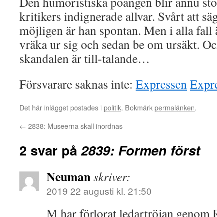
Den humoristiska poängen blir ännu st
kritikers indignerade allvar. Svårt att sä
möjligen är han spontan. Men i alla fall ä
vräka ur sig och sedan be om ursäkt. Oc
skandalen är till-talande…
Försvarare saknas inte:
Expressen
Expr
Det här inlägget postades i
politik
. Bokmärk
permalänken
.
←
2838: Museerna skall inordnas
2 svar på
2839: Formen först
Neuman
skriver:
2019 22 augusti kl. 21:50
M har förlorat ledartröjan genom R