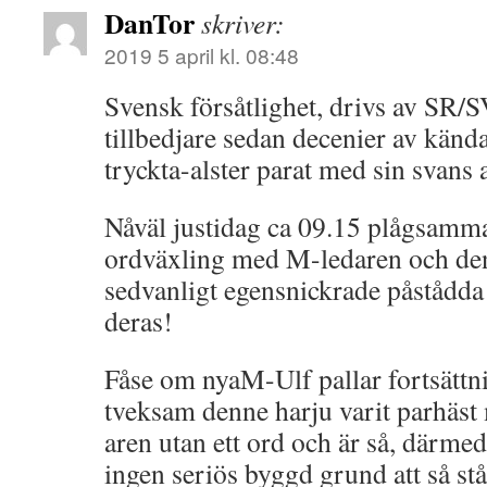
DanTor
skriver:
2019 5 april kl. 08:48
Svensk försåtlighet, drivs av SR/
tillbedjare sedan decenier av känd
tryckta-alster parat med sin svans a
Nåväl justidag ca 09.15 plågsamm
ordväxling med M-ledaren och de
sedvanligt egensnickrade påstådda
deras!
Fåse om nyaM-Ulf pallar fortsättn
tveksam denne harju varit parhäst
aren utan ett ord och är så, därme
ingen seriös byggd grund att så stå