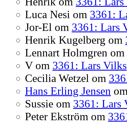
Henrik
om
3361: Lars 
Luca Nesi
om
3361: La
Jor-El
om
3361: Lars 
Henrik Kugelberg
om
Lennart Holmgren
o
V
om
3361: Lars Vilks
Cecilia Wetzel
om
336
Hans Erling Jensen
o
Sussie
om
3361: Lars 
Peter Ekström
om
3361