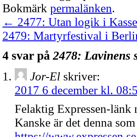
Bokmärk
permalänken
.
←
2477: Utan logik i Kasse
2479: Martyrfestival i Berl
4 svar på
2478: Lavinens 
Jor-El
skriver:
2017 6 december kl. 08:
Felaktig Expressen-länk n
Kanske är det denna som 
https://www.expressen.s