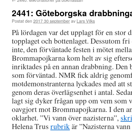
2441: Göteborgska drabbning
Postat den
2017 30 september
av
Lars Vilks
På lördagen var det upplagt för en stor
topplaget och bottenlaget. Dessutom fri 
inte, den förväntade festen i mötet mel
Brommapojkarna kom helt av sig efters
inriktades på en annan drabbning. Den b
som förväntad. NMR fick aldrig genomf
motdemonstranterna lyckades med att st
genom deras överlägsenhet i antal. Seda
lagt sig dyker frågan upp om vem som 
oavgjort mot Brommapojkarna. I den an
oklarhet. ”Vi vann över nazisterna”,
skr
Helena Trus
rubrik
är ”Nazisterna vann