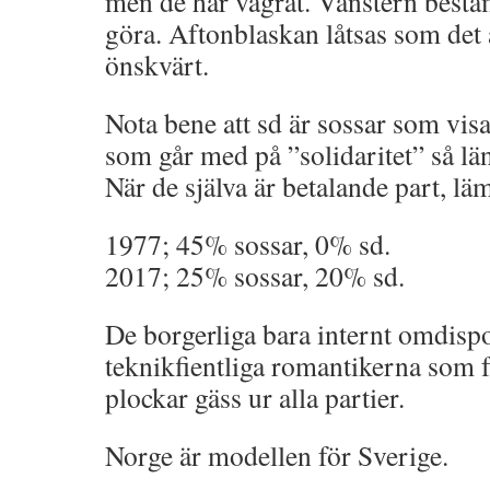
men de har vägrat. Vänstern bestä
göra. Aftonblaskan låtsas som det
önskvärt.
Nota bene att sd är sossar som visa
som går med på ”solidaritet” så lä
När de själva är betalande part, läm
1977; 45% sossar, 0% sd.
2017; 25% sossar, 20% sd.
De borgerliga bara internt omdisp
teknikfientliga romantikerna som fö
plockar gäss ur alla partier.
Norge är modellen för Sverige.