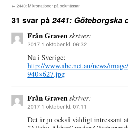
←
2440: Mikronationer på bokmässan
31 svar på
2441: Göteborgska 
Från Graven
skriver:
2017 1 oktober kl. 06:32
Nu i Sverige:
http://www.abc.net.au/news/imag
940×627.jpg
Från Graven
skriver:
2017 1 oktober kl. 07:11
Det är ju också väldigt intressant 
”Allahu Akbar” under Göteborgsd