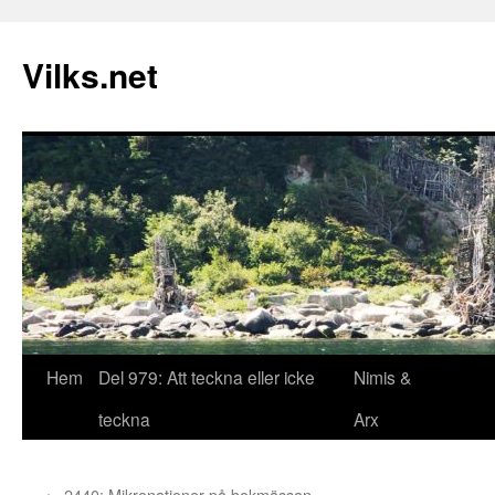
Vilks.net
Hem
Del 979: Att teckna eller icke
Nimis &
Hoppa
teckna
Arx
till
innehåll
←
2440: Mikronationer på bokmässan