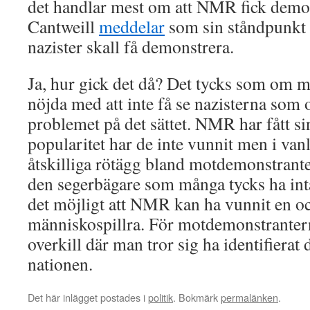
det handlar mest om att NMR fick demon
Cantweill
meddelar
som sin ståndpunkt a
nazister skall få demonstrera.
Ja, hur gick det då? Det tycks som om 
nöjda med att inte få se nazisterna som
problemet på det sättet. NMR har fått s
popularitet har de inte vunnit men i van
åtskilliga rötägg bland motdemonstrant
den segerbägare som många tycks ha inta
det möjligt att NMR kan ha vunnit en o
människospillra. För motdemonstranterna
overkill där man tror sig ha identifierat 
nationen.
Det här inlägget postades i
politik
. Bokmärk
permalänken
.