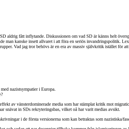
 SD aldrig fått inflytande. Diskussionen om vad SD är känns helt överspe
ade man kanske insett allvaret i att föra en seriös invandringspolitik. L
er. Vad jag tror behövs är en era av massiv självkritik istället för att k
r med nazistsympatier i Europa.
e?
fekt av vänsterdominerade media som har stämplat kritik mot migrationspo
r snävat in SDs rekryteringsbas, vilket oå har varit medias avsikt.
rivningar i de första versionerna som kan betraktas som nazistiska/fasc
ag och sedan ett par decennier tillbaka kommer från islamiseringen av 