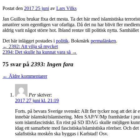
Postat den
2017 25 juni
av
Lars Vilks
Jan Guillou brukar fixa det mesta. Ta det här med islamistiska terrori
amatörer som egentligen var ofarliga. Då det nu har blivit fler medlemm
aldrig varit något större hot. Ibland rentav till politisk nytta. Samhället
Det här inlägget postades i
politik
. Bokmärk
permalänken
.
←
2392: Att vilja så mycket
2394: Det skulle ha kunnat vara så
→
75 svar på
2393: Ingen fara
←
Äldre kommentarer
Per
skriver:
2017 27 juni kl. 21:19
Forts. på bevara Sverige svenskt: Allt fler tycker nog att det är 
innebär islamskt/islamisering. Men SAP/V/Mp framhärdar i prakti
som islamfascistiskt. En röst på SD IDAG skulle möjligen kunna s
idag ett samarbete med fascistiska/islamistiska rörelser. Och det 
salafistiska moskén ska byggas i Karlstad! Osv.