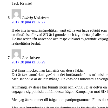
Tack för mig!
Ludvig K
skriver:
2017 28 juni kl. 07:27
Hade inte invandringspolitiken varit ett haveri hade rötägg som
en förståelse för vad SD är i grunden och tagit detta på allvar h
De har redan fått anseende och respekt bland avgörande väljargrupp
realpolitiska beslut.
Per
skriver:
2017 28 juni kl. 08:29
Det finns mycket man kan säga om dessa fakta.
Det är t.ex. anmärkningsvärt att det fortfarande finns människo
Men sannolikt är de inte många. Räknas de i hundratal i Sverig
Att många av dessa har funnits inom och kring SD är delvis en ef
engagera sig politiskt utifrån dessa frågor. Kampanjen mot SD ha
Men jag återkommer till frågan om partiprogrammet. Finns det sk
Men min huvudpoäng är att det dominerande fascistiska hotet id