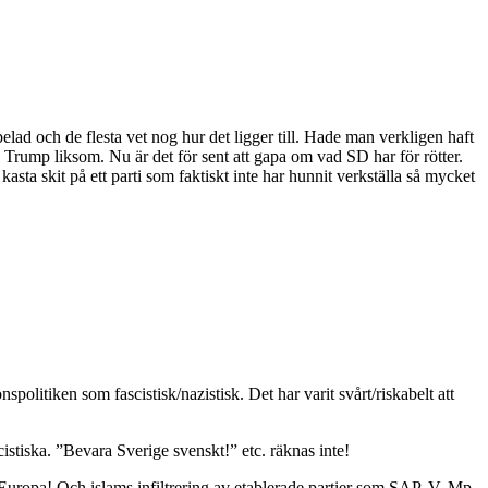
lad och de flesta vet nog hur det ligger till. Hade man verkligen haft
ex Trump liksom. Nu är det för sent att gapa om vad SD har för rötter.
asta skit på ett parti som faktiskt inte har hunnit verkställa så mycket
litiken som fascistisk/nazistisk. Det har varit svårt/riskabelt att
istiska. ”Bevara Sverige svenskt!” etc. räknas inte!
Europa! Och islams infiltrering av etablerade partier som SAP, V, Mp,