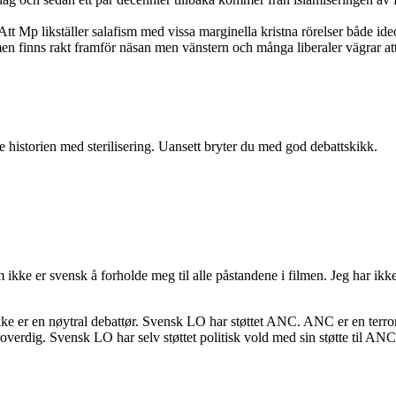
Mp likställer salafism med vissa marginella kristna rörelser både ideo
en finns rakt framför näsan men vänstern och många liberaler vägrar at
e historien med sterilisering. Uansett bryter du med god debattskikk.
som ikke er svensk å forholde meg til alle påstandene i filmen. Jeg har 
ke er en nøytral debattør. Svensk LO har støttet ANC. ANC er en terror
roverdig. Svensk LO har selv støttet politisk vold med sin støtte til ANC