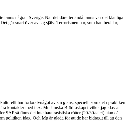
e fanns några i Sverige. När det därefter ändå fanns var det klantiga
Det går snart över av sig själv. Terrorismen har, som han berättar,
ulturellt har förloratvnågot av sin glans, speciellt som det i praktiken
 nära kontakter med t.ex. Muslimska Brödraskapet vilket jag klassar
 SAP så finns det inte bara rasistiska rötter (20-30-talet) utan oå
om politiken idag. Och Mp är glada för att de har bidragit till att den