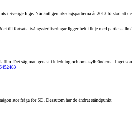
änts i Sverige Inge. När äntligen riksdagspartierna år 2013 förstod att 
et till fortsatta tvångssteriliseringar ligger helt i linje med partiets all
afilm. Det såg man genast i inledning och om asylbränderna. Inget som h
l=6452483
te någon stor fråga för SD. Dessutom har de ändrat ståndpunkt.