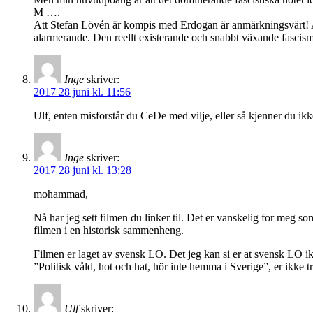
M ….
Att Stefan Lövén är kompis med Erdogan är anmärkningsvärt! Att 
alarmerande. Den reellt existerande och snabbt växande fascism
Inge
skriver:
2017 28 juni kl. 11:56
Ulf, enten misforstår du CeDe med vilje, eller så kjenner du ikk
Inge
skriver:
2017 28 juni kl. 13:28
mohammad,
Nå har jeg sett filmen du linker til. Det er vanskelig for meg 
filmen i en historisk sammenheng.
Filmen er laget av svensk LO. Det jeg kan si er at svensk LO ik
”Politisk våld, hot och hat, hör inte hemma i Sverige”, er ikke t
Ulf
skriver: