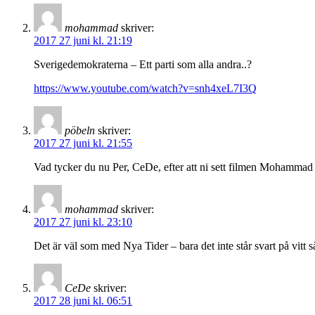
mohammad
skriver:
2017 27 juni kl. 21:19
Sverigedemokraterna – Ett parti som alla andra..?
https://www.youtube.com/watch?v=snh4xeL7I3Q
pöbeln
skriver:
2017 27 juni kl. 21:55
Vad tycker du nu Per, CeDe, efter att ni sett filmen Mohammad lä
mohammad
skriver:
2017 27 juni kl. 23:10
Det är väl som med Nya Tider – bara det inte står svart på vitt
CeDe
skriver:
2017 28 juni kl. 06:51