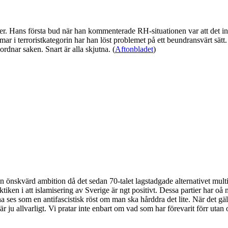
ster. Hans första bud när han kommenterade RH-situationen var att det int
ar i terroristkategorin har han löst problemet på ett beundransvärt sätt. 
 ordnar saken. Snart är alla skjutna. (
Aftonbladet
)
en önskvärd ambition då det sedan 70-talet lagstadgade alternativet multik
ken i att islamisering av Sverige är ngt positivt. Dessa partier har oå
es som en antifascistisk röst om man ska hårddra det lite. När det gäller
är ju allvarligt. Vi pratar inte enbart om vad som har förevarit förr utan 