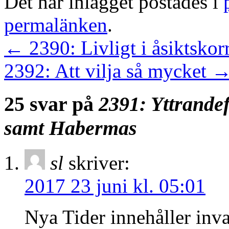
Det här inlägget postades i
permalänken
.
←
2390: Livligt i åsiktskor
2392: Att vilja så mycket
25 svar på
2391: Yttrandef
samt Habermas
sl
skriver:
2017 23 juni kl. 05:01
Nya Tider innehåller inva