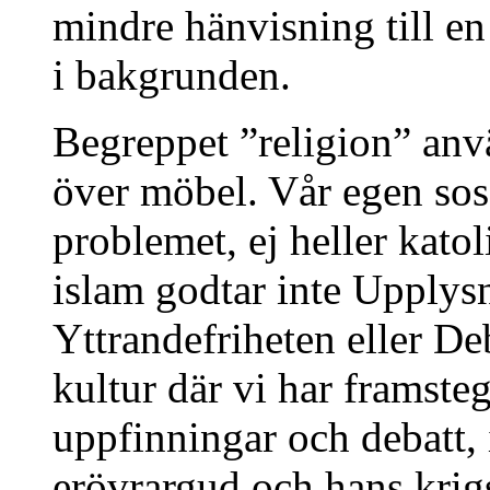
mindre hänvisning till en
i bakgrunden.
Begreppet ”religion” an
över möbel. Vår egen soss
problemet, ej heller kato
islam godtar inte Upplys
Yttrandefriheten eller Deb
kultur där vi har framste
uppfinningar och debatt, i
erövrargud och hans krigs